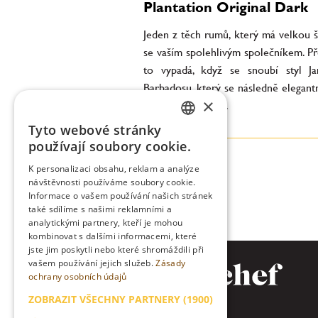
Plantation Original Dark
Jeden z těch rumů, který má velkou š
se vaším spolehlivým společníkem. Př
to vypadá, když se snoubí styl J
Barbadosu, který se následně elegant
×
ve Francii. A jaký...
Tyto webové stránky
CZECH
používají soubory cookie.
ENGLISH
K personalizaci obsahu, reklam a analýze
návštěvnosti používáme soubory cookie.
Informace o vašem používání našich stránek
také sdílíme s našimi reklamními a
analytickými partnery, kteří je mohou
kombinovat s dalšími informacemi, které
jste jim poskytli nebo které shromáždili při
vašem používání jejich služeb.
Zásady
ochrany osobních údajů
ZOBRAZIT VŠECHNY PARTNERY
(1900)
→