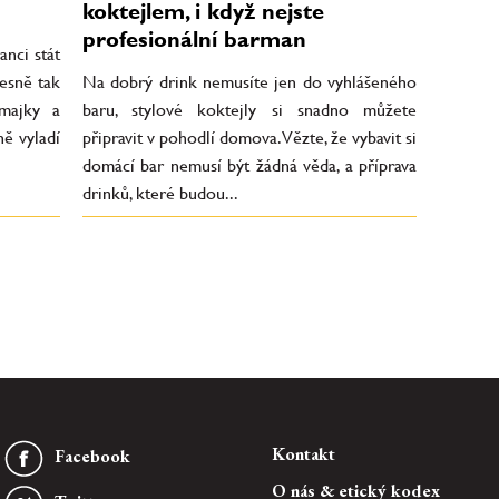
koktejlem, i když nejste
profesionální barman
anci stát
esně tak
Na dobrý drink nemusíte jen do vyhlášeného
amajky a
baru, stylové koktejly si snadno můžete
ně vyladí
připravit v pohodlí domova. Vězte, že vybavit si
domácí bar nemusí být žádná věda, a příprava
drinků, které budou...
Kontakt
Facebook
O nás & etický kodex