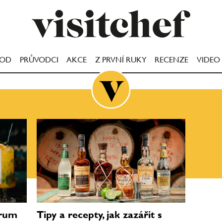
OOD
PRŮVODCI
AKCE
Z PRVNÍ RUKY
RECENZE
VIDEO
 rum
Tipy a recepty, jak zazářit s