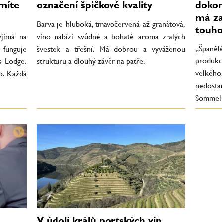
dokon
míte
označení špičkové kvality
má za
Barva je hluboká, tmavočervená až granátová,
touho
yjímá na
víno nabízí svůdné a bohaté aroma zralých
„Španěl
 funguje
švestek a třešní. Má dobrou a vyváženou
produkc
s Lodge.
strukturu a dlouhý závěr na patře.
velkého
o. Každá
nedos
Sommeli
V údolí králů portských vín