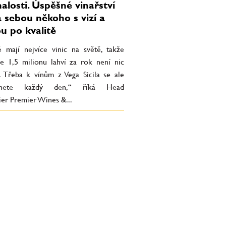
alosti. Úspěšné vinařství
 sebou někoho s vizí a
u po kvalitě
é mají nejvíce vinic na světě, takže
e 1,5 milionu lahví za rok není nic
. Třeba k vínům z Vega Sicila se ale
tanete každý den,“ říká Head
er Premier Wines &...