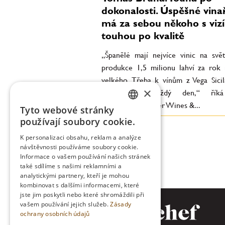
dokonalosti. Úspěšné vinař
má za sebou někoho s vizí
touhou po kvalitě
„Španělé mají nejvíce vinic na svět
produkce 1,5 milionu lahví za rok 
velkého. Třeba k vínům z Vega Sicil
×
nedostanete každý den,“ řík
Sommelier Premier Wines &...
Tyto webové stránky
CZECH
používají soubory cookie.
ENGLISH
K personalizaci obsahu, reklam a analýze
návštěvnosti používáme soubory cookie.
Informace o vašem používání našich stránek
také sdílíme s našimi reklamními a
analytickými partnery, kteří je mohou
kombinovat s dalšími informacemi, které
jste jim poskytli nebo které shromáždili při
vašem používání jejich služeb.
Zásady
ochrany osobních údajů