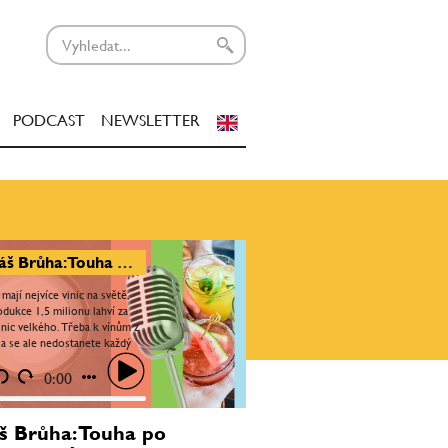
PODCAST
NEWSLETTER
Tomáš Brůha: Touha po dokonalosti. Úspěšné vinařství má za sebou někoho s vizí a touhou po kvalitě
mají nejvíce vinic na světě,
odukce 1,5 milionu lahví za
 nic velkého. Třeba k vínům z
la se ale nedostanete každý
ká Head Sommelier Premier
..
0:00
 Brůha: Touha po