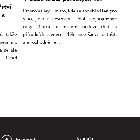
ství
Douro Valley – místo, kde se snoubí vášeň pro
 a
víno, jídlo a cestování. Údolí stejnojmenné
řeky Duoro je místem explozí chutí a
ě, takže
přírodních scenérií. Měli jsme šanci to tušit,
není nic
ale rozhodně ne...
a se ale
á Head
Kontakt
Facebook