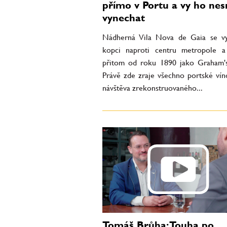
přímo v Portu a vy ho nes
vynechat
Nádherná Vila Nova de Gaia se v
kopci naproti centru metropole a
přitom od roku 1890 jako Graham'
Právě zde zraje všechno portské vín
návštěva zrekonstruovaného...
Tomáš Brůha: Touha po