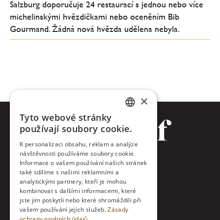
Salzburg doporučuje 24 restaurací s jednou nebo více
michelinskými hvězdičkami nebo oceněním Bib
Gourmand. Žádná nová hvězda udělena nebyla.
×
Tyto webové stránky
CZECH
používají soubory cookie.
ENGLISH
K personalizaci obsahu, reklam a analýze
návštěvnosti používáme soubory cookie.
Facebook
Informace o vašem používání našich stránek
také sdílíme s našimi reklamními a
Twitter
analytickými partnery, kteří je mohou
kombinovat s dalšími informacemi, které
jste jim poskytli nebo které shromáždili při
Instagram
vašem používání jejich služeb.
Zásady
ochrany osobních údajů