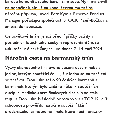
barové komunity, svého baru i sám sebe. Nyní má chvíli
na odpočinek, ale už na konci června mu začíná
náročná příprava,”
uvedl Petr Kymla, Reserve Product
Manager pořádající společnosti STOCK Plzeň-Božkov a
ambasador soutěže.
Celosvětové finále, jehož přední příčky patřily v
posledních letech také českým reprezentantům, se
uskuteční v čínské Šanghaji ve dnech 7.-14. září 2024.
Náročná cesta na barmanský trůn
Výzvy slavnostního finálového večera ovšem nebyly
jediné, kterým soutěžící čelili. Již v lednu se na zahájení
se značkou Don Julio sešlo 90 českých barmanů a
barmanek, kterým bylo zadáno několik soutěžních
disciplín. Hrdinkou semifinálových disciplín se stala
tequila Don Julio. Následně porota vybrala TOP 12, jejíž
schopnosti prověřilo náročné soutěžní klání
předcházející samotnému finále, které hostil pražský