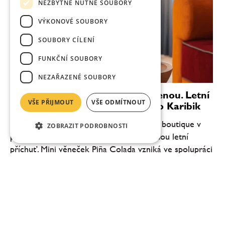
NEZBYTNĚ NUTNÉ SOUBORY
VÝKONOVÉ SOUBORY
SOUBORY CÍLENÍ
FUNKČNÍ SOUBORY
NEZAŘAZENÉ SOUBORY
Věnečky Janeček zvou na dovolenou. Letní
VŠE PŘIJMOUT
VŠE ODMÍTNOUT
novinka Piña Colada chutná jako Karibik
Cukrář Roman Janeček přináší do svého boutique v
ZOBRAZIT PODROBNOSTI
pražské Pštrossově ulici novou limitovanou letní
příchuť. Mini věneček Piña Colada vzniká ve spolupráci
se společností Fenix Drinks a inspiruje se...