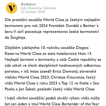
Redakce
foto: Kateřina Šubrtová
27. květen 2024
Dle prestižní soutěže World Class je českým nejlepším
barmanem pro rok 2024 František Dandáš z Becher´s
baru. V září pocestuje reprezentovat české barmanství
do Šanghaje.
Dějištěm jubilejního 10. ročníku soutěže Diageo
Reserve World Class se stala holešovická Hala 13.
Nejlepší barmani a barmanky z celé České republiky se
zde utkali ve třech disciplínách hodnocených odbornou
porotou, v níž letos zasedli Evica Domonji, slovenská
vítězka World Class 2023, Christos Klouvatos, řecký
vítěz World Class z roku 2023 a Top 12 ve finále v Sao
Paolo, a Jan Šebek, poslední český vítěz World Class.
I když všichni soutěžící podali skvělý výkon, vítěz může
být jen jeden a titul World Class Bartender of the Year