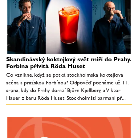
Skandinávský koktejlový svět míří do Prahy.
Forbína přivítá Röda Huset
Co vznikne, když se potká stockholmská koktejlová
scéna s pražskou Forbínou? Odpověď poznáme už 11.
srpna, kdy do Prahy dorazí Björn Kjellberg a Viktor
Hauer z baru Röda Huset. Stockholmští barmani př...