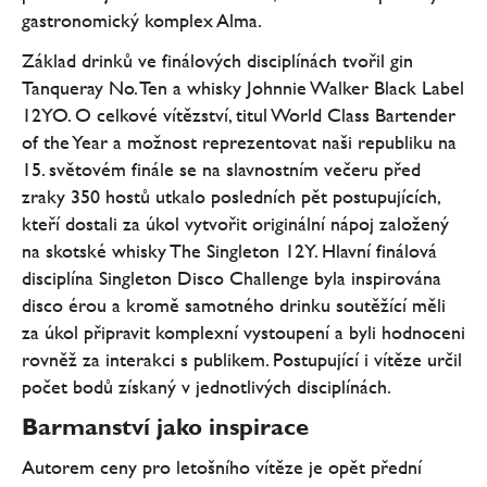
gastronomický komplex Alma.
Základ drinků ve finálových disciplínách tvořil gin
Tanqueray No. Ten a whisky Johnnie Walker Black Label
12YO. O celkové vítězství, titul World Class Bartender
of the Year a možnost reprezentovat naši republiku na
15. světovém finále se na slavnostním večeru před
zraky 350 hostů utkalo posledních pět postupujících,
kteří dostali za úkol vytvořit originální nápoj založený
na skotské whisky The Singleton 12Y. Hlavní finálová
disciplína Singleton Disco Challenge byla inspirována
disco érou a kromě samotného drinku soutěžící měli
za úkol připravit komplexní vystoupení a byli hodnoceni
rovněž za interakci s publikem. Postupující i vítěze určil
počet bodů získaný v jednotlivých disciplínách.
Barmanství jako inspirace
Autorem ceny pro letošního vítěze je opět přední