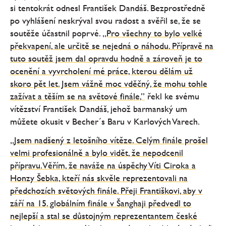
si tentokrát odnesl František Dandáš. Bezprostředně
po vyhlášení neskrýval svou radost a svěřil se, že se
soutěže účastnil poprvé.
„Pro všechny to bylo velké
překvapení, ale určitě se nejedná o náhodu. Přípravě na
tuto soutěž jsem dal opravdu hodně a zároveň je to
ocenění a vyvrcholení mé práce, kterou dělám už
skoro pět let. Jsem vážně moc vděčný, že mohu tohle
zažívat a těším se na světové finále,”
řekl ke svému
vítězství František Dandáš, jehož barmanský um
můžete okusit v Becher´s Baru v Karlových Varech.
„Jsem nadšený z letošního vítěze. Celým finále prošel
velmi profesionálně a bylo vidět, že nepodcenil
přípravu. Věřím, že naváže na úspěchy Víti Ciroka a
Honzy Šebka, kteří nás skvěle reprezentovali na
předchozích světových finále. Přeji Františkovi, aby v
září na 15. globálním finále v Šanghaji předvedl to
nejlepší a stal se důstojným reprezentantem české