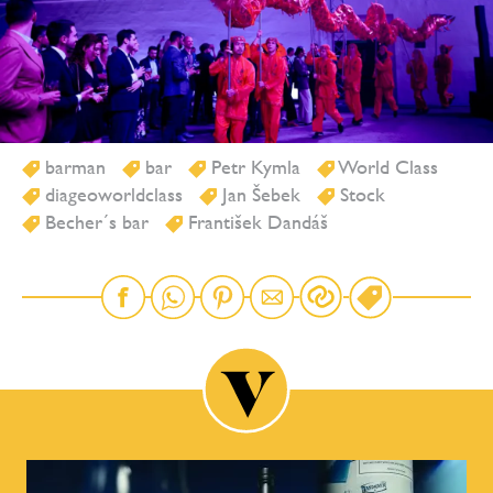
barman
bar
Petr Kymla
World Class
diageoworldclass
Jan Šebek
Stock
Becher´s bar
František Dandáš