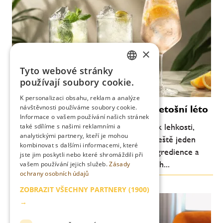
×
Tyto webové stránky
CZECH
používají soubory cookie.
ENGLISH
K personalizaci obsahu, reklam a analýze
Moderní koktejly, které definují letošní léto
návštěvnosti používáme soubory cookie.
Informace o vašem používání našich stránek
Letní barová scéna se každoročně vrací k lehkosti,
také sdílíme s našimi reklamními a
analytickými partnery, kteří je mohou
svěžesti a pitelnosti. Letos je ale patrný ještě jeden
kombinovat s dalšími informacemi, které
posun: důraz na jednoduchost, kvalitní ingredience a
jste jim poskytli nebo které shromáždili při
chuťovou čitelnost. Méně komplikovaných...
vašem používání jejich služeb.
Zásady
ochrany osobních údajů
ZOBRAZIT VŠECHNY PARTNERY
(1900)
→