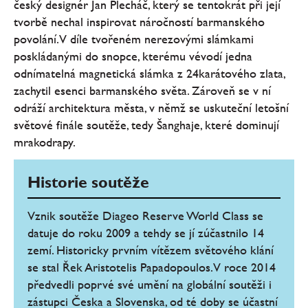
český designér Jan Plecháč, který se tentokrát při její
tvorbě nechal inspirovat náročností barmanského
povolání. V díle tvořeném nerezovými slámkami
poskládanými do snopce, kterému vévodí jedna
odnímatelná magnetická slámka z 24karátového zlata,
zachytil esenci barmanského světa. Zároveň se v ní
odráží architektura města, v němž se uskuteční letošní
světové finále soutěže, tedy Šanghaje, které dominují
mrakodrapy.
Historie soutěže
Vznik soutěže Diageo Reserve World Class se
datuje do roku 2009 a tehdy se jí zúčastnilo 14
zemí. Historicky prvním vítězem světového klání
se stal Řek Aristotelis Papadopoulos. V roce 2014
předvedli poprvé své umění na globální soutěži i
zástupci Česka a Slovenska, od té doby se účastní