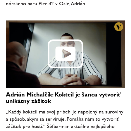
nórskeho baru Pier 42 v Osle, Adrián...
Adrián Michalčík: Kokteil je šanca vytvoriť
unikátny zážitok
„Každý kokteil má svoj príbeh. Je napojený na suroviny
a spôsob, akým sa servíruje. Pomáha nám to vytvoriť
zážitok pre hostí.“ Šéfbarman aktuálne najlepšieho