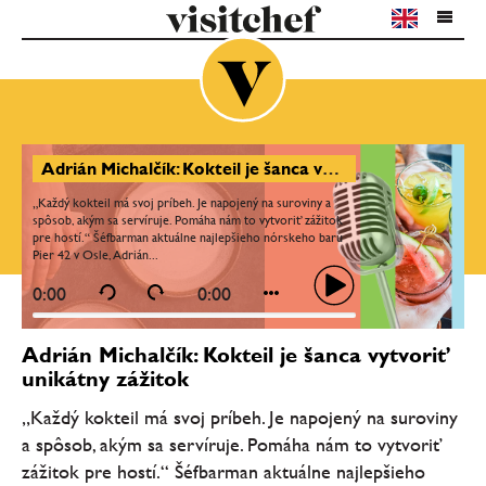
Adrián Michalčík: Kokteil je šanca vytvoriť unikátny zážitok
„Každý kokteil má svoj príbeh. Je napojený na suroviny a
spôsob, akým sa servíruje. Pomáha nám to vytvoriť zážitok
pre hostí.“ Šéfbarman aktuálne najlepšieho nórskeho baru
Pier 42 v Osle, Adrián...
0:00
0:00
Adrián Michalčík: Kokteil je šanca vytvoriť
unikátny zážitok
„Každý kokteil má svoj príbeh. Je napojený na suroviny
a spôsob, akým sa servíruje. Pomáha nám to vytvoriť
zážitok pre hostí.“ Šéfbarman aktuálne najlepšieho