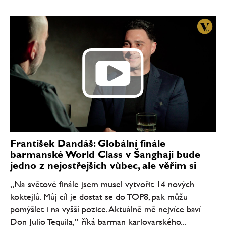
František Dandáš: Globální finále
barmanské World Class v Šanghaji bude
jedno z nejostřejších vůbec, ale věřím si
„Na světové finále jsem musel vytvořit 14 nových
koktejlů. Můj cíl je dostat se do TOP8, pak můžu
pomýšlet i na vyšší pozice. Aktuálně mě nejvíce baví
Don Julio Tequila,“ říká barman karlovarského...