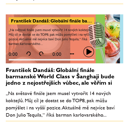
František Dandáš: Globální finále barmanské World Class v Šanghaji bude jedno z nejostřejších vůbec, ale věřím si
„Na světové finále jsem musel vytvořit 14 nových koktejlů.
Můj cíl je dostat se do TOP8, pak můžu pomýšlet i na vyšší
pozice. Aktuálně mě nejvíce baví Don Julio Tequila,“ říká
barman karlovarského...
0:00
0:00
František Dandáš: Globální finále
barmanské World Class v Šanghaji bude
jedno z nejostřejších vůbec, ale věřím si
„Na světové finále jsem musel vytvořit 14 nových
koktejlů. Můj cíl je dostat se do TOP8, pak můžu
pomýšlet i na vyšší pozice. Aktuálně mě nejvíce baví
Don Julio Tequila,“ říká barman karlovarského...