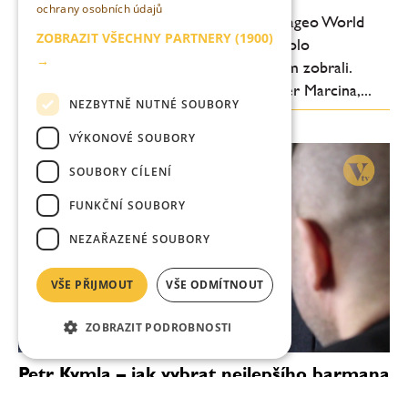
ochrany osobních údajů
„Vyhral som dvakrát slovenské finále Diageo World
ZOBRAZIT VŠECHNY PARTNERY
(1900)
Class Competition, pritom to globálne bolo
→
obmedzujúce. Tú najsilnejšiu zbraň mi tam zobrali.
Nakoniec som si to ale užil,“ hovorí Peter Marcina,...
NEZBYTNĚ NUTNÉ SOUBORY
VÝKONOVÉ SOUBORY
SOUBORY CÍLENÍ
FUNKČNÍ SOUBORY
NEZAŘAZENÉ SOUBORY
VŠE PŘIJMOUT
VŠE ODMÍTNOUT
ZOBRAZIT PODROBNOSTI
Petr Kymla – jak vybrat nejlepšího barmana
„Česká a slovenská barmanská škola má ve světě