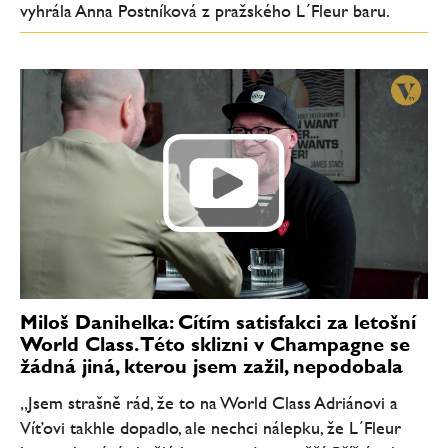
vyhrála Anna Postníková z pražského L´Fleur baru.
Miloš Danihelka: Cítím satisfakci za letošní
World Class. Této sklizni v Champagne se
žádná jiná, kterou jsem zažil, nepodobala
„Jsem strašně rád, že to na World Class Adriánovi a
Víťovi takhle dopadlo, ale nechci nálepku, že L´Fleur