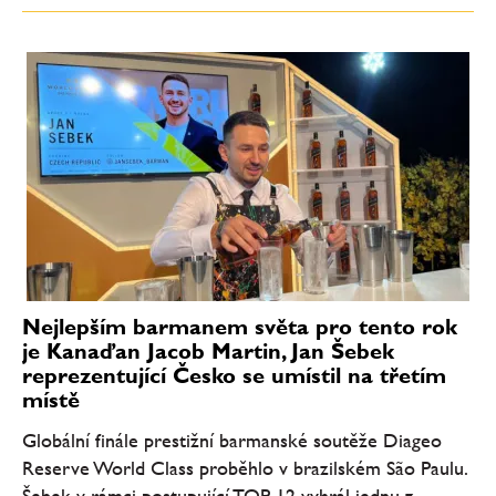
Nejlepším barmanem světa pro tento rok
je Kanaďan Jacob Martin, Jan Šebek
reprezentující Česko se umístil na třetím
místě
Globální finále prestižní barmanské soutěže Diageo
Reserve World Class proběhlo v brazilském São Paulu.
Šebek v rámci postupující TOP 12 vyhrál jednu z