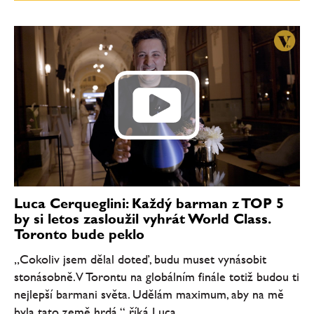
Luca Cerqueglini: Každý barman z TOP 5
by si letos zasloužil vyhrát World Class.
Toronto bude peklo
„Cokoliv jsem dělal doteď, budu muset vynásobit
stonásobně. V Torontu na globálním finále totiž budou ti
nejlepší barmani světa. Udělám maximum, aby na mě
byla tato země hrdá,“ říká Luca...