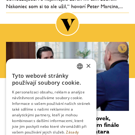
Nakoniec som si to ale užil,“ hovorí Peter Marcina,...
×
Tyto webové stránky
CZECH
používají soubory cookie.
ENGLISH
K personalizaci obsahu, reklam a analýze
návštěvnosti používáme soubory cookie.
Informace o vašem používání našich stránek
také sdílíme s našimi reklamními a
analytickými partnery, kteří je mohou
Peter Marcina: Som emotívny človek,
kombinovat s dalšími informacemi, které
milujem hospitality. Na globálnom finále
jste jim poskytli nebo které shromáždili při
World Class som mal svojho avatara
vašem používání jejich služeb.
Zásady