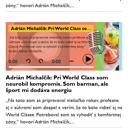
zóny,“ hovorí Adrián Michalčík,...
Adrián Michalčík: Pri World Class som neurobil kompromis. Som barman, ale šport mi dodáva energiu
„Na toto som sa pripravoval niekoľko rokov, profesne aj v
súkromí som dospel a verím, že to bolo vidieť aj na World
Classe. Potreboval som sa vyhodiť z komfortnej zóny,“
hovorí Adrián Michalčík,...
0:00
0:00
Adrián Michalčík: Pri World Class som
neurobil kompromis. Som barman, ale
šport mi dodáva energiu
„Na toto som sa pripravoval niekoľko rokov, profesne
aj v súkromí som dospel a verím, že to bolo vidieť aj na
World Classe. Potreboval som sa vyhodiť z komfortnej
zóny,“ hovorí Adrián Michalčík,...