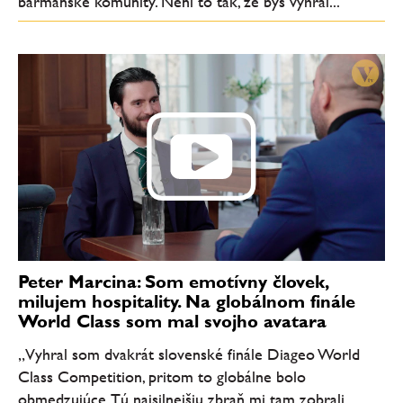
barmanské komunity. Není to tak, že bys vyhrál...
Peter Marcina: Som emotívny človek,
milujem hospitality. Na globálnom finále
World Class som mal svojho avatara
„Vyhral som dvakrát slovenské finále Diageo World
Class Competition, pritom to globálne bolo
obmedzujúce. Tú najsilnejšiu zbraň mi tam zobrali.