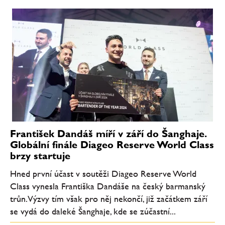
František Dandáš míří v září do Šanghaje.
Globální finále Diageo Reserve World Class
brzy startuje
Hned první účast v soutěži Diageo Reserve World
Class vynesla Františka Dandáše na český barmanský
trůn. Výzvy tím však pro něj nekončí, již začátkem září
se vydá do daleké Šanghaje, kde se zúčastní...