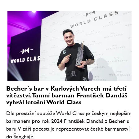
Becher´s bar v Karlových Varech má třetí
vítězství. Tamní barman František Dandáš
vyhrál letošní World Class
Dle prestižní soutěže World Class je českým nejlepším
barmanem pro rok 2024 František Dandáš z Becher´s
baru. V září pocestuje reprezentovat české barmanství
do Šanghaje.