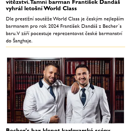
vítězství. Tamní barman František Dandáš
vyhrál letošní World Class
Dle prestižní soutěže World Class je českým nejlepším
barmanem pro rok 2024 František Dandáš z Becher´s
baru. V září pocestuje reprezentovat české barmanství
do Šanghaje.
Becher's bar, klenot karlovarské scény