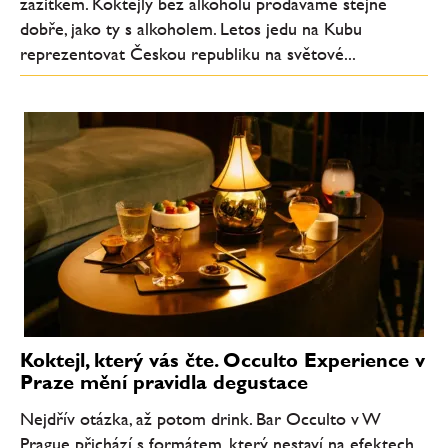
zážitkem. Koktejly bez alkoholu prodáváme stejně
dobře, jako ty s alkoholem. Letos jedu na Kubu
reprezentovat Českou republiku na světové...
Koktejl, který vás čte. Occulto Experience v
Praze mění pravidla degustace
Nejdřív otázka, až potom drink. Bar Occulto v W
Prague přichází s formátem, který nestaví na efektech,