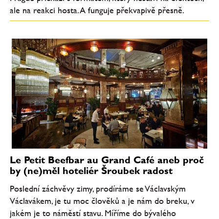
ale na reakci hosta. A funguje překvapivě přesně.
Le Petit Beefbar au Grand Café aneb proč
by (ne)měl hoteliér Šroubek radost
Poslední záchvěvy zimy, prodíráme se Václavským
Václavákem, je tu moc člověků a je nám do breku, v
jakém je to náměstí stavu. Míříme do bývalého