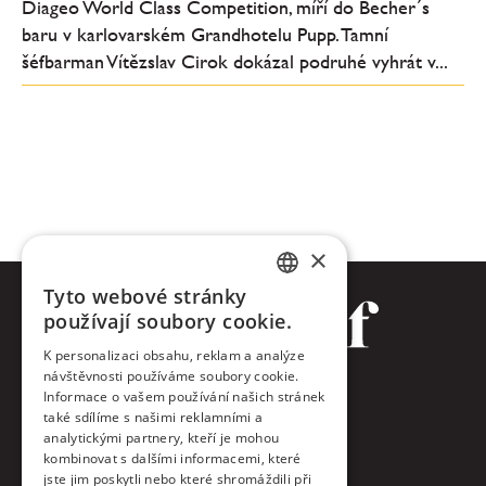
Diageo World Class Competition, míří do Becher´s
baru v karlovarském Grandhotelu Pupp. Tamní
šéfbarman Vítězslav Cirok dokázal podruhé vyhrát v...
×
Tyto webové stránky
CZECH
používají soubory cookie.
ENGLISH
K personalizaci obsahu, reklam a analýze
návštěvnosti používáme soubory cookie.
Facebook
Informace o vašem používání našich stránek
také sdílíme s našimi reklamními a
Twitter
analytickými partnery, kteří je mohou
kombinovat s dalšími informacemi, které
jste jim poskytli nebo které shromáždili při
Instagram