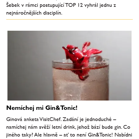
Šebek v rámci postupující TOP 12 vyhrál jednu z
nejnáročnějších disciplín.
Nemíchej mi Gin&Tonic!
Ginová anketa VisitChef. Zadání je jednoduché –
namíchej nám svěží letní drink, jehož bází bude gin. Co
jiného taky? Ale hlavně – ať to není Gin&Tonic! Nabídni