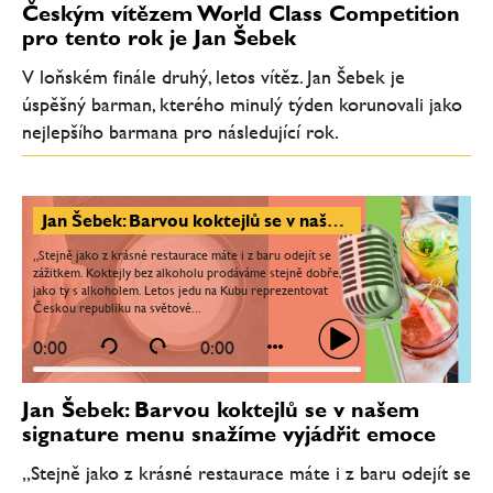
Českým vítězem World Class Competition
pro tento rok je Jan Šebek
V loňském finále druhý, letos vítěz. Jan Šebek je
úspěšný barman, kterého minulý týden korunovali jako
nejlepšího barmana pro následující rok.
Jan Šebek: Barvou koktejlů se v našem signature menu snažíme vyjádřit emoce
„Stejně jako z krásné restaurace máte i z baru odejít se
zážitkem. Koktejly bez alkoholu prodáváme stejně dobře,
jako ty s alkoholem. Letos jedu na Kubu reprezentovat
Českou republiku na světové...
0:00
0:00
Jan Šebek: Barvou koktejlů se v našem
signature menu snažíme vyjádřit emoce
„Stejně jako z krásné restaurace máte i z baru odejít se