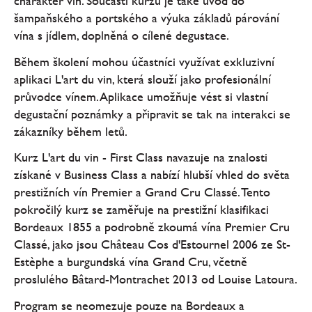
charakter vín. Součástí kurzu je také úvod do
šampaňského a portského a výuka základů párování
vína s jídlem, doplněná o cílené degustace.
Během školení mohou účastníci využívat exkluzivní
aplikaci L'art du vin, která slouží jako profesionální
průvodce vínem. Aplikace umožňuje vést si vlastní
degustační poznámky a připravit se tak na interakci se
zákazníky během letů.
Kurz L'art du vin - First Class navazuje na znalosti
získané v Business Class a nabízí hlubší vhled do světa
prestižních vín Premier a Grand Cru Classé. Tento
pokročilý kurz se zaměřuje na prestižní klasifikaci
Bordeaux 1855 a podrobně zkoumá vína Premier Cru
Classé, jako jsou Château Cos d'Estournel 2006 ze St-
Estèphe a burgundská vína Grand Cru, včetně
proslulého Bâtard-Montrachet 2013 od Louise Latoura.
Program se neomezuje pouze na Bordeaux a