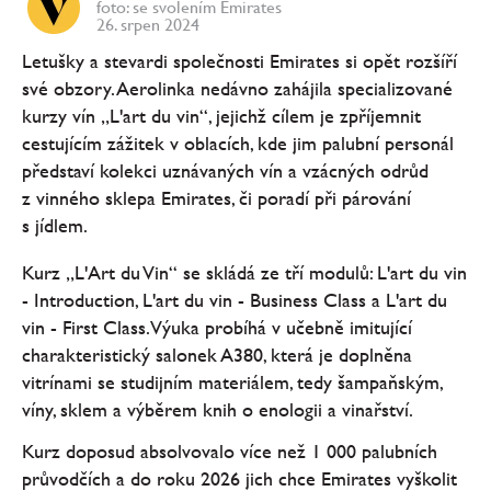
foto: se svolením Emirates
26. srpen 2024
Letušky a stevardi společnosti Emirates si opět rozšíří
své obzory. Aerolinka nedávno zahájila specializované
kurzy vín „L'art du vin“, jejichž cílem je zpříjemnit
cestujícím zážitek v oblacích, kde jim palubní personál
představí kolekci uznávaných vín a vzácných odrůd
z vinného sklepa Emirates, či poradí při párování
s jídlem.
Kurz „L'Art du Vin“ se skládá ze tří modulů: L'art du vin
- Introduction, L'art du vin - Business Class a L'art du
vin - First Class. Výuka probíhá v učebně imitující
charakteristický salonek A380, která je doplněna
vitrínami se studijním materiálem, tedy šampaňským,
víny, sklem a výběrem knih o enologii a vinařství.
Kurz doposud absolvovalo více než 1 000 palubních
průvodčích a do roku 2026 jich chce Emirates vyškolit