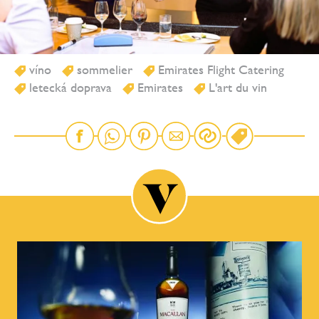
víno
sommelier
Emirates Flight Catering
letecká doprava
Emirates
L'art du vin