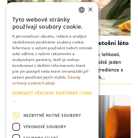
×
Tyto webové stránky
CZECH
používají soubory cookie.
ENGLISH
K personalizaci obsahu, reklam a analýze
Moderní koktejly, které definují letošní léto
návštěvnosti používáme soubory cookie.
Informace o vašem používání našich stránek
Letní barová scéna se každoročně vrací k lehkosti,
také sdílíme s našimi reklamními a
analytickými partnery, kteří je mohou
svěžesti a pitelnosti. Letos je ale patrný ještě jeden
kombinovat s dalšími informacemi, které
posun: důraz na jednoduchost, kvalitní ingredience a
jste jim poskytli nebo které shromáždili při
chuťovou čitelnost. Méně komplikovaných...
vašem používání jejich služeb.
Zásady
ochrany osobních údajů
ZOBRAZIT VŠECHNY PARTNERY
(1900)
→
NEZBYTNĚ NUTNÉ SOUBORY
VÝKONOVÉ SOUBORY