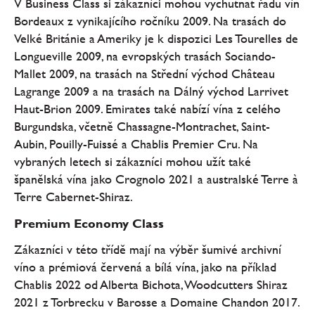
V Business Class si zákazníci mohou vychutnat řadu vín
Bordeaux z vynikajícího ročníku 2009. Na trasách do
Velké Británie a Ameriky je k dispozici Les Tourelles de
Longueville 2009, na evropských trasách Sociando-
Mallet 2009, na trasách na Střední východ Château
Lagrange 2009 a na trasách na Dálný východ Larrivet
Haut-Brion 2009. Emirates také nabízí vína z celého
Burgundska, včetně Chassagne-Montrachet, Saint-
Aubin, Pouilly-Fuissé a Chablis Premier Cru. Na
vybraných letech si zákazníci mohou užít také
španělská vína jako Crognolo 2021 a australské Terre à
Terre Cabernet-Shiraz.
Premium Economy Class
Zákazníci v této třídě mají na výběr šumivé archivní
víno a prémiová červená a bílá vína, jako na příklad
Chablis 2022 od Alberta Bichota, Woodcutters Shiraz
2021 z Torbrecku v Barosse a Domaine Chandon 2017.