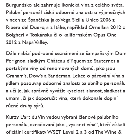
Burgundsko, ale zahrnuje ikonická vína z celého světa.
Palubní personál získá odborné znalosti o výjimečných
vínech ze Španělska jako Vega Sicilia Unico 2006 z
Ribera del Duero, a z Itálie, například Ornellaia 2012 z
Bolgheri v Toskánsku či o kalifornském Opus One
2012 z Napa Valley.
Dále nabízí podrobné seznámení se šampaňským Dom
Pérignon, sladkým Château d'Yquem ze Sauternes a
portskými víny od renomovaných domů, jako jsou
Graham's, Dow's a Sandeman. Lekce o párování vína s
jídlem posouvají odborné znalosti palubního personálu
a učí je, jak správně vyvážit kyselost, slanost, sladkost a
umami, či jak doporučit vína, která dokonale doplní
různé druhy sýrů.
Kurzy L'art du Vin vedou vybraní členové palubního
personálu, označovaní jako „vyslanci vína“, kteří získali
oficiální certifikáty WSET Level 2 a 3 od The Wine &