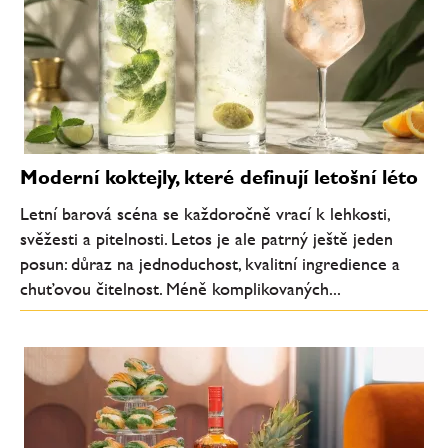
Moderní koktejly, které definují letošní léto
Letní barová scéna se každoročně vrací k lehkosti,
svěžesti a pitelnosti. Letos je ale patrný ještě jeden
posun: důraz na jednoduchost, kvalitní ingredience a
chuťovou čitelnost. Méně komplikovaných...