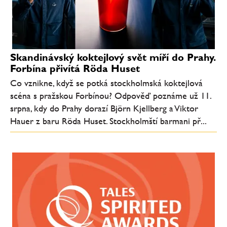
Skandinávský koktejlový svět míří do Prahy.
Forbína přivítá Röda Huset
Co vznikne, když se potká stockholmská koktejlová
scéna s pražskou Forbínou? Odpověď poznáme už 11.
srpna, kdy do Prahy dorazí Björn Kjellberg a Viktor
Hauer z baru Röda Huset. Stockholmští barmani př...