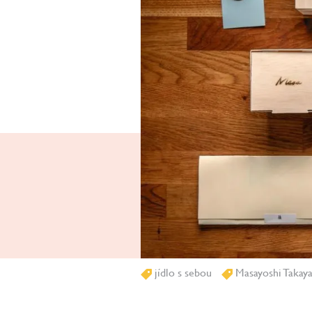
jídlo s sebou
Masayoshi Takay