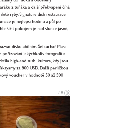
ráku z tuňáka a další překvapení číhá
leté ryby. Signature dish restaurace
mace je nejlepší hodinu a půl po
hle šířit pokojem je nad slunce jasné,
nazvat diskutabilním. Šéfkuchař Masa
 pořizování jakýchkoliv fotografií a
ošla high-end sushi kultura, kdy jsou
 Takayamy za 800 USD
. Další perličkou
árkový voucher v hodnotě 50 až 500
1 / 8