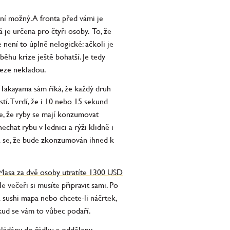
ní možný. A fronta před vámi je
á je určena pro čtyři osoby. To, že
 není to úplně nelogické: ačkoli je
ěhu krize ještě bohatší. Je tedy
 meze nekladou.
 Takayama sám říká, že každý druh
í. Tvrdí, že i
10 nebo 15 sekund
e, že ryby se mají konzumovat
hat rybu v lednici a rýži klidně i
á se, že bude zkonzumován ihned k
 Masa za dvě osoby utratíte 1300 USD
e večeři si musíte připravit sami. Po
 sushi mapa nebo chcete-li náčrtek,
pokud se vám to vůbec podaří.
askládány do řádku a odděleny