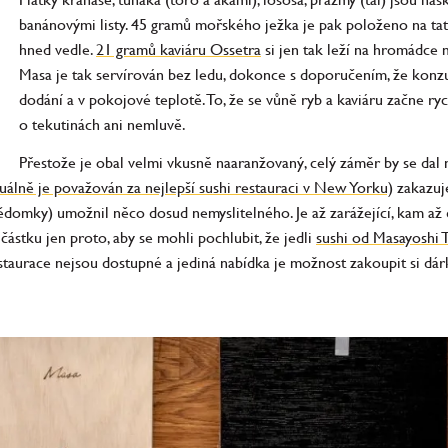
banánovými listy. 45 gramů mořského ježka je pak položeno na tata
hned vedle.
21 gramů kaviáru Ossetra
si jen tak leží na hromádce m
Masa je tak servírován bez ledu, dokonce s doporučením, že konzu
dodání a v pokojové teplotě. To, že se vůně ryb a kaviáru začne ryc
o tekutinách ani nemluvě.
Přestože je obal velmi vkusně naaranžovaný, celý záměr by se dal 
tuálně je považován za nejlepší sushi restauraci v New Yorku)
zakazuje
omky) umožnil něco dosud nemyslitelného. Je až zarážející, kam až d
částku jen proto, aby se mohli pochlubit, že jedli
sushi od Masayoshi
estaurace nejsou dostupné a jediná nabídka je možnost zakoupit si d