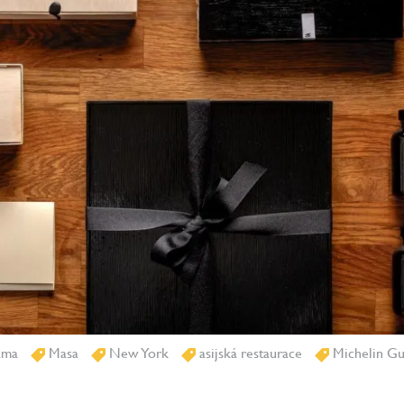
ama
Masa
New York
asijská restaurace
Michelin Gu