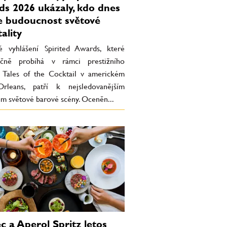
s 2026 ukázaly, kdo dnes
e budoucnost světové
ality
 vyhlášení Spirited Awards, které
očně probíhá v rámci prestižního
lu Tales of the Cocktail v americkém
leans, patří k nejsledovanějším
em světové barové scény. Oceněn...
c a Aperol Spritz letos