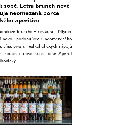
 k sobě. Letní brunch nově
uje neomezená porce
ckého aperitivu
íkendové brunche v restauraci Mlýnec
jí novou podobu. Vedle neomezeného
, vína, piva a nealkoholických nápojů
ch součástí nově stává také Aperol
ikonický...