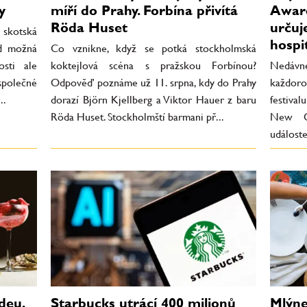
y
míří do Prahy. Forbína přivítá
Award
Röda Huset
určuj
 skotská
hospit
ed možná
Co vznikne, když se potká stockholmská
osti ale
koktejlová scéna s pražskou Forbínou?
Nedávné
společné
Odpověď poznáme už 11. srpna, kdy do Prahy
každor
..
dorazí Björn Kjellberg a Viktor Hauer z baru
festiva
Röda Huset. Stockholmští barmani př...
New Or
událost
deu,
Starbucks utrácí 400 milionů
Mlýne