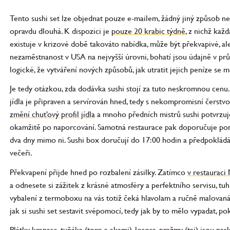
Tento sushi set lze objednat pouze e-mailem, žádný jiný způsob ne
opravdu dlouhá. K dispozici je
pouze 20 krabic týdně
, z nichž každ
existuje v krizové době takováto nabídka, může být překvapivé, ale
nezaměstnanost v USA na nejvyšší úrovni, bohatí jsou údajně v průb
logické, že vytváření nových způsobů, jak utratit jejich peníze se
Je tedy otázkou, zda dodávka sushi stojí za tuto neskromnou cenu.
jídla je připraven a servírován hned, tedy s nekompromisní čerstvost
změní chuťový profil jídla
a mnoho předních mistrů sushi potvrzuj
okamžitě po naporcování. Samotná restaurace pak doporučuje ponec
dva dny mimo ni. Sushi box doručují do 17:00 hodin a předpoklád
večeři.
Překvapení přijde hned po rozbalení zásilky. Zatímco
v restauraci
a odnesete si zážitek z krásné atmosféry a perfektního servisu, tuhl
vybalení z termoboxu na vás totiž čeká hlavolam a ručně malovaná
jak si sushi set sestavit svépomocí, tedy jak by to mělo vypadat, 
Plátky kranase, tuňáka (toro a akami), lososa, pražmy (tai) jsou n