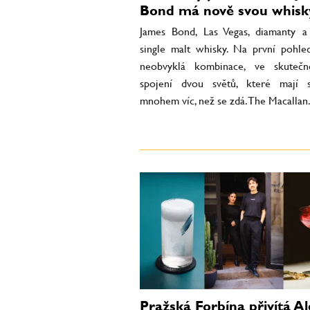
Bond má nově svou whisk
James Bond, Las Vegas, diamanty a
single malt whisky. Na první pohl
neobvyklá kombinace, ve skutečn
spojení dvou světů, které mají 
mnohem víc, než se zdá. The Macallan.
Pražská Forbína přivítá Al