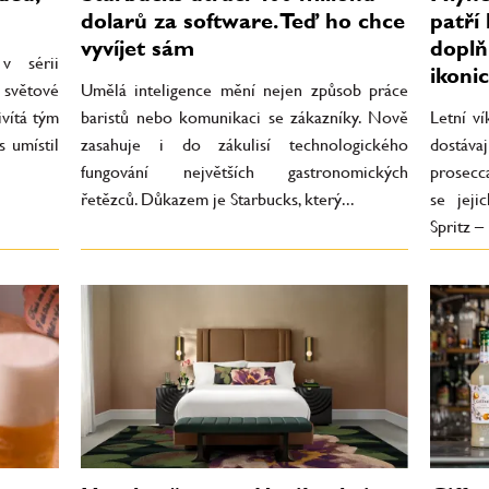
dolarů za software. Teď ho chce
patří
vyvíjet sám
doplň
v sérii
ikoni
 světové
Umělá inteligence mění nejen způsob práce
ivítá tým
baristů nebo komunikaci se zákazníky. Nově
Letní v
s umístil
zasahuje i do zákulisí technologického
dostáva
fungování největších gastronomických
prosecca
řetězců. Důkazem je Starbucks, který...
se jeji
Spritz – 