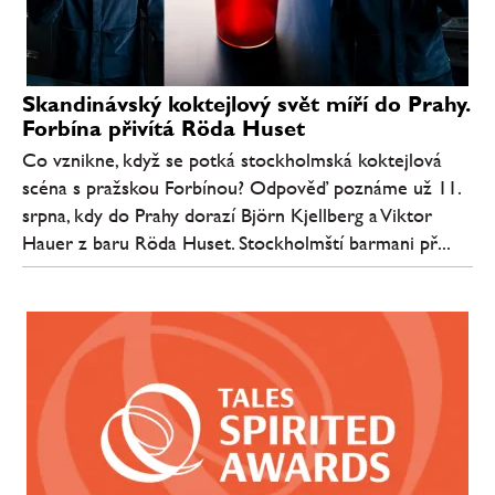
Skandinávský koktejlový svět míří do Prahy.
Forbína přivítá Röda Huset
Co vznikne, když se potká stockholmská koktejlová
scéna s pražskou Forbínou? Odpověď poznáme už 11.
srpna, kdy do Prahy dorazí Björn Kjellberg a Viktor
Hauer z baru Röda Huset. Stockholmští barmani př...