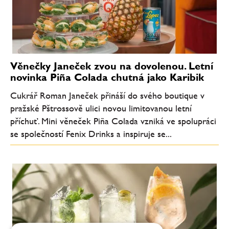
Věnečky Janeček zvou na dovolenou. Letní
novinka Piña Colada chutná jako Karibik
Cukrář Roman Janeček přináší do svého boutique v
pražské Pštrossově ulici novou limitovanou letní
příchuť. Mini věneček Piña Colada vzniká ve spolupráci
se společností Fenix Drinks a inspiruje se...