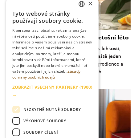
×
Tyto webové stránky
CZECH
používají soubory cookie.
ENGLISH
K personalizaci obsahu, reklam a analýze
Moderní koktejly, které definují letošní léto
návštěvnosti používáme soubory cookie.
Informace o vašem používání našich stránek
Letní barová scéna se každoročně vrací k lehkosti,
také sdílíme s našimi reklamními a
analytickými partnery, kteří je mohou
svěžesti a pitelnosti. Letos je ale patrný ještě jeden
kombinovat s dalšími informacemi, které
posun: důraz na jednoduchost, kvalitní ingredience a
jste jim poskytli nebo které shromáždili při
chuťovou čitelnost. Méně komplikovaných...
vašem používání jejich služeb.
Zásady
ochrany osobních údajů
ZOBRAZIT VŠECHNY PARTNERY
(1900)
→
NEZBYTNĚ NUTNÉ SOUBORY
VÝKONOVÉ SOUBORY
SOUBORY CÍLENÍ