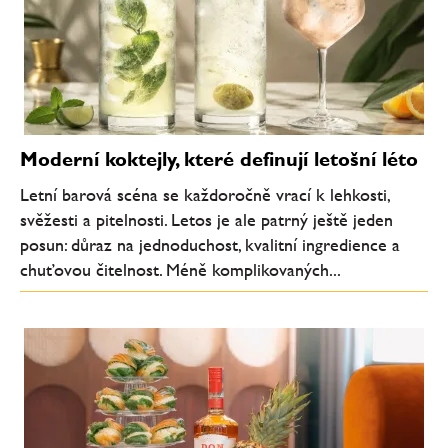
Moderní koktejly, které definují letošní léto
Letní barová scéna se každoročně vrací k lehkosti,
svěžesti a pitelnosti. Letos je ale patrný ještě jeden
posun: důraz na jednoduchost, kvalitní ingredience a
chuťovou čitelnost. Méně komplikovaných...