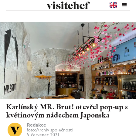
Karlínský MR. Brut! otevřel pop-up s
květinovým nádechem Japonska
Redakce
foto: Archiv společnosti
5. červenec 2021