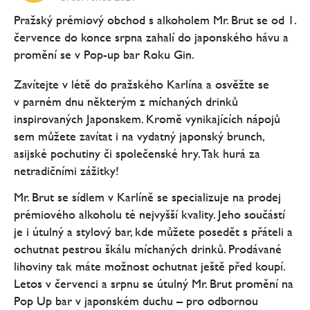
Pražský prémiový obchod s alkoholem Mr. Brut se od 1.
července do konce srpna zahalí do japonského hávu a
promění se v Pop-up bar Roku Gin.
Zavítejte v létě do pražského Karlína a osvěžte se
v parném dnu některým z míchaných drinků
inspirovaných Japonskem. Kromě vynikajících nápojů
sem můžete zavítat i na vydatný japonský brunch,
asijské pochutiny či společenské hry. Tak hurá za
netradičními zážitky!
Mr. Brut se sídlem v Karlíně se specializuje na prodej
prémiového alkoholu té nejvyšší kvality. Jeho součástí
je i útulný a stylový bar, kde můžete posedět s přáteli a
ochutnat pestrou škálu míchaných drinků. Prodávané
lihoviny tak máte možnost ochutnat ještě před koupí.
Letos v červenci a srpnu se útulný Mr. Brut promění na
Pop Up bar v japonském duchu – pro odbornou