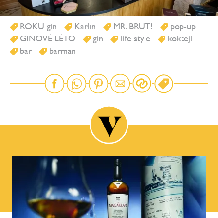
ROKU gin
Karlín
MR. BRUT!
pop-up
GINOVÉ LÉTO
gin
life style
koktejl
bar
barman