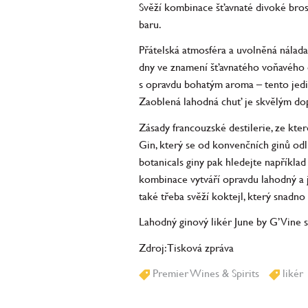
Svěží kombinace šťavnaté divoké bro
baru.
Přátelská atmosféra a uvolněná nálada
dny ve znamení šťavnatého voňavého o
s opravdu bohatým aroma – tento jedin
Zaoblená lahodná chuť je skvělým do
Zásady francouzské destilerie, ze kte
Gin, který se od konvenčních ginů odl
botanicals giny pak hledejte napříkla
kombinace vytváří opravdu lahodný a j
také třeba svěží koktejl, který snadn
Lahodný ginový likér June by G’Vine 
Zdroj: Tisková zpráva
Premier Wines & Spirits
likér