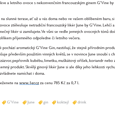
skve a letního ovoce s nekonvenčním francouzským ginem G’Vine b
 na slunné terase, ať už u vás doma nebo ve vašem oblíbeném baru, si 
voce ztělesňuje netradiční francouzský likér June by G’Vine. Lehčí a
ečný likér si zamilujete. Ve vůni se vedle jemných ovocných tónů do
plňkem příjemného odpoledne či letního večera.
ré pochází aromatický G’Vine Gin, nastiňují, že stejně přírodním produ
išuje především použitím vinných květů, se v novince June snoubí s ch
d zázvor, pepřovník kubébu, limetku, muškátový oříšek, koriandr neb
emný produkt. Skvělý ginový likér June si ale díky jeho lehkosti vyc
o zvládnete namíchat i doma.
seženete na
www.1er.cz
za cenu 785 Kč za 0,7 l.
G’Vine
June
gin
koktejl
drink