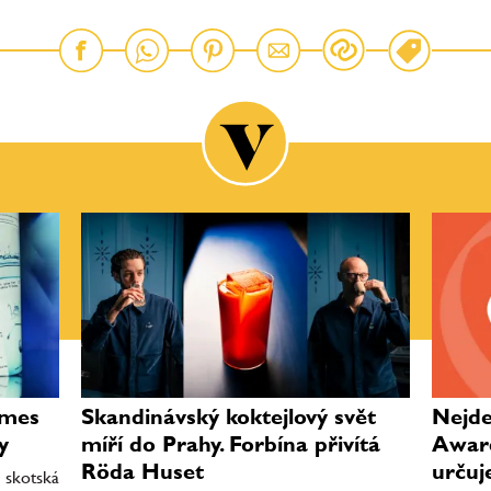
ames
Skandinávský koktejlový svět
Nejde 
y
míří do Prahy. Forbína přivítá
Award
Röda Huset
určuj
 skotská