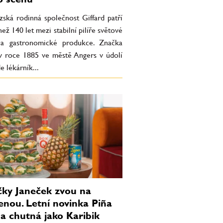
zská rodinná společnost Giffard patří
než 140 let mezi stabilní pilíře světové
a gastronomické produkce. Značka
 v roce 1885 ve městě Angers v údolí
e lékárník...
ky Janeček zvou na
enou. Letní novinka Piña
a chutná jako Karibik