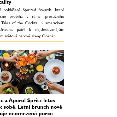
ality
 vyhlášení Spirited Awards, které
očně probíhá v rámci prestižního
lu Tales of the Cocktail v americkém
leans, patří k nejsledovanějším
em světové barové scény. Oceněn...
c a Aperol Spritz letos
 k sobě. Letní brunch nově
uje neomezená porce