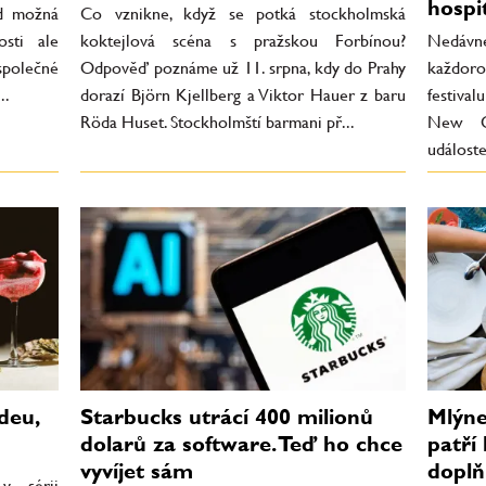
hospit
ed možná
Co vznikne, když se potká stockholmská
osti ale
koktejlová scéna s pražskou Forbínou?
Nedávné
společné
Odpověď poznáme už 11. srpna, kdy do Prahy
každor
..
dorazí Björn Kjellberg a Viktor Hauer z baru
festiva
Röda Huset. Stockholmští barmani př...
New Or
událost
deu,
Starbucks utrácí 400 milionů
Mlýne
dolarů za software. Teď ho chce
patří
vyvíjet sám
doplň
v sérii