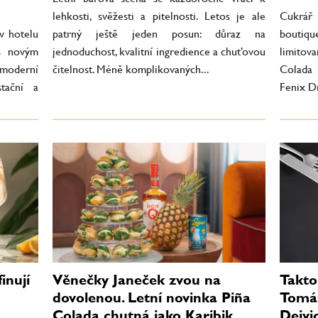
lehkosti, svěžesti a pitelnosti. Letos je ale
Cukrář
v hotelu
patrný ještě jeden posun: důraz na
boutiqu
 s novým
jednoduchost, kvalitní ingredience a chuťovou
limitov
 moderní
čitelnost. Méně komplikovaných...
Colada 
stační a
Fenix Dr
inují
Věnečky Janeček zvou na
Takto
dovolenou. Letní novinka Piña
Tomáš
Colada chutná jako Karibik
Dejvi