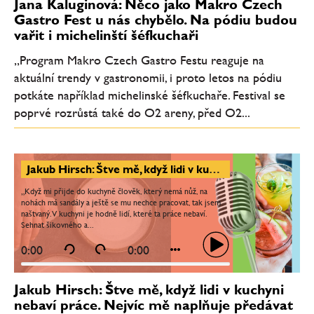
Jana Kaluginová: Něco jako Makro Czech
Gastro Fest u nás chybělo. Na pódiu budou
vařit i michelinští šéfkuchaři
„Program Makro Czech Gastro Festu reaguje na
aktuální trendy v gastronomii, i proto letos na pódiu
potkáte například michelinské šéfkuchaře. Festival se
poprvé rozrůstá také do O2 areny, před O2...
Jakub Hirsch: Štve mě, když lidi v kuchyni nebaví práce. Nejvíc mě naplňuje předávat dál to, co umím
„Když mi přijde do kuchyně člověk, který nemá nůž, na
nohách má sandály a ještě se mu nechce pracovat, tak jsem
naštvaný. V kuchyni je hodně lidí, které ta práce nebaví.
Sehnat šikovného a...
0:00
0:00
Jakub Hirsch: Štve mě, když lidi v kuchyni
nebaví práce. Nejvíc mě naplňuje předávat