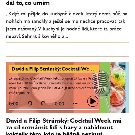
dál to, co umím
„Když mi přijde do kuchyně člověk, který nemá nůž, na
nohách má sandály a ještě se mu nechce pracovat, tak
jsem naštvaný. V kuchyni je hodně lidí, které ta práce
nebaví. Sehnat šikovného a...
David a Filip Stránský: Cocktail Week má za cíl seznámit lidi s bary a nabídnout koktejly těm, kdo je běžně nezkusí
„Prague-Brno Cocktail Week letos propojí 27 barů v Praze a
nově také 10 barů v Brně. Brněnská barová scéna má pro nás
velké kouzlo. Brno jeden čas udávalo gastronomické trendy
celé republice. I...
0:00
0:00
David a Filip Stránský: Cocktail Week má
za cíl seznámit lidi s bary a nabídnout
koktejly těm, kdo je běžně nezkusí