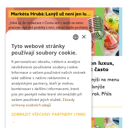
Markéta Hrubá: Lanýž už není jen luxus, krásné věci si můžeme dopřávat často
„Stává se, že restaurace v Česku umí s lanýži na menu
pracovat lépe než podniky z míst, odkud lanýže pocházejí. A s
lanýži lze pracovat po celý rok. Přála bych si ale, aby kuchaři
×
lépe rozuměli...
Tyto webové stránky
0:00
40:55
CZECH
používají soubory cookie.
ENGLISH
K personalizaci obsahu, reklam a analýze
Markéta Hrubá: Lanýž už není jen luxus,
návštěvnosti používáme soubory cookie.
krásné věci si můžeme dopřávat často
Informace o vašem používání našich stránek
také sdílíme s našimi reklamními a
„Stává se, že restaurace v Česku umí s lanýži na menu
analytickými partnery, kteří je mohou
pracovat lépe než podniky z míst, odkud lanýže
kombinovat s dalšími informacemi, které
pocházejí. A s lanýži lze pracovat po celý rok. Přála
jste jim poskytli nebo které shromáždili při
vašem používání jejich služeb.
Zásady
bych si ale, aby kuchaři lépe rozuměli...
ochrany osobních údajů
ZOBRAZIT VŠECHNY PARTNERY
(1900)
→
Tomáš Bielčík: Flair je pro mě životní styl a současně droga. Hlavním cílem je vykouzlit úsměv hosta