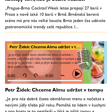
„Prague-Brno Cocktail Week letos propojí 27 barů v
Praze a nově také 10 barů v Brně. Brněnská barová
scéna má pro nás velké kouzlo. Brno jeden čas udávalo
gastronomické trendy celé republice. I...
Petr Židek: Chceme Almu udržet v tempu
„Je pro nás dobré často obměňovat menu a nečekat s
novými jídly třeba půl roku. Pomáhá to lidem v kuchyni a pro
hosty je to pestřejší – láká je přijít znovu a pokaždé si dát
něco jiného. Největší...
0:00
0:00
Petr Židek: Chceme Almu udržet v tempu
„Je pro nás dobré často obměňovat menu a nečekat s
novými jídly třeba půl roku. Pomáhá to lidem v kuchyni
a pro hosty je to pestřejší – láká je přijít znovu a