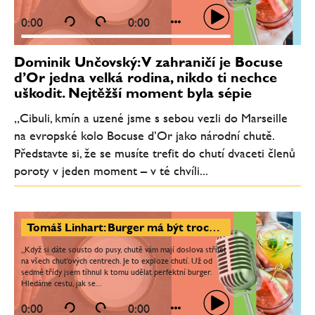
0:00
0:00
Dominik Unčovský: V zahraničí je Bocuse
d’Or jedna velká rodina, nikdo ti nechce
uškodit. Nejtěžší moment byla sépie
„Cibuli, kmín a uzené jsme s sebou vezli do Marseille
na evropské kolo Bocuse d’Or jako národní chutě.
Představte si, že se musíte trefit do chutí dvaceti členů
poroty v jeden moment – v té chvíli...
Tomáš Linhart: Burger má být trochu sladký, trochu slaný, tučný a mít v sobě i kyselost. Burger je láska
„Když si dáte sousto do pusy, chutě vám mají doslova střílet
na všech chuťových centrech. Je to exploze chutí. Už od
sedmé třídy jsem tíhnul k tomu udělat perfektní burger.
Hledáme cestu, jak se...
0:00
0:00