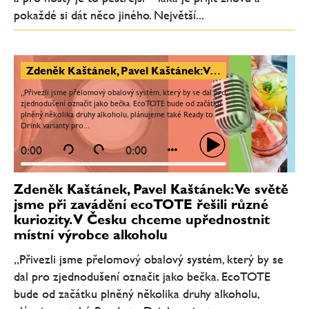
pokaždé si dát něco jiného. Největší...
Zdeněk Kaštánek, Pavel Kaštánek: Ve světě jsme při zavádění ecoTOTE řešili různé kuriozity. V Česku chceme upřednostnit místní výrobce alkoholu
„Přivezli jsme přelomový obalový systém, který by se dal pro
zjednodušení označit jako bečka. EcoTOTE bude od začátku
plněný několika druhy alkoholu, plánujeme také Ready to
Drink varianty pro...
0:00
0:00
Zdeněk Kaštánek, Pavel Kaštánek: Ve světě
jsme při zavádění ecoTOTE řešili různé
kuriozity. V Česku chceme upřednostnit
místní výrobce alkoholu
„Přivezli jsme přelomový obalový systém, který by se
dal pro zjednodušení označit jako bečka. EcoTOTE
bude od začátku plněný několika druhy alkoholu,