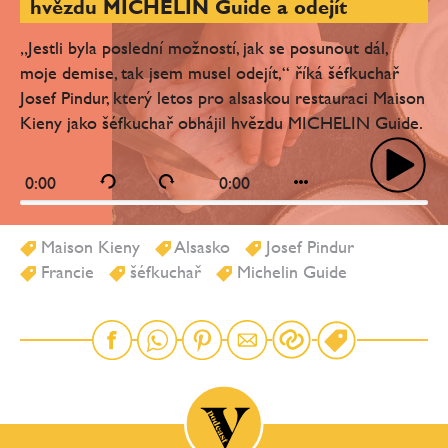
hvězdu MICHELIN Guide a odejít
„Jestli byla poslední možností, jak se posunout dál,
moje demise, tak jsem musel odejít,“ říká šéfkuchař
Josef Pindur, který letos pro alsaskou restauraci Maison
Kieny jako šéfkuchař obhájil hvězdu MICHELIN Guide.
0:00
0:00
Maison Kieny
Alsasko
Josef Pindur
Francie
šéfkuchař
Michelin Guide