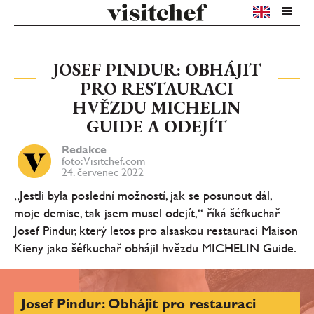
JOSEF PINDUR: OBHÁJIT
PRO RESTAURACI
HVĚZDU MICHELIN
GUIDE A ODEJÍT
Redakce
foto: Visitchef.com
24. červenec 2022
„Jestli byla poslední možností, jak se posunout dál,
moje demise, tak jsem musel odejít,“ říká šéfkuchař
Josef Pindur, který letos pro alsaskou restauraci Maison
Kieny jako šéfkuchař obhájil hvězdu MICHELIN Guide.
Josef Pindur: Obhájit pro restauraci