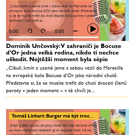
„Cibuli, kmín a uzené jsme s sebou vezli do Marseille na
evropské kolo Bocuse d’Or jako národní chutě. Představte
si, že se musíte trefit do chutí dvaceti členů poroty v jeden
moment – v té chvíli je...
0:00
0:00
Dominik Unčovský: V zahraničí je Bocuse
d’Or jedna velká rodina, nikdo ti nechce
uškodit. Nejtěžší moment byla sépie
„Cibuli, kmín a uzené jsme s sebou vezli do Marseille
na evropské kolo Bocuse d’Or jako národní chutě.
Představte si, že se musíte trefit do chutí dvaceti členů
poroty v jeden moment – v té chvíli je...
Tomáš Linhart: Burger má být trochu sladký, trochu slaný, tučný a mít v sobě i kyselost. Burger je láska
„Když si dáte sousto do pusy, chutě vám mají doslova střílet
na všech chuťových centrech. Je to exploze chutí. Už od