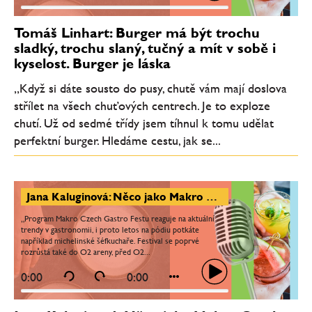
Tomáš Linhart: Burger má být trochu
sladký, trochu slaný, tučný a mít v sobě i
kyselost. Burger je láska
„Když si dáte sousto do pusy, chutě vám mají doslova
střílet na všech chuťových centrech. Je to exploze
chutí. Už od sedmé třídy jsem tíhnul k tomu udělat
perfektní burger. Hledáme cestu, jak se...
Jana Kaluginová: Něco jako Makro Czech Gastro Fest u nás chybělo. Na pódiu budou vařit i michelinští šéfkuchaři
„Program Makro Czech Gastro Festu reaguje na aktuální
trendy v gastronomii, i proto letos na pódiu potkáte
například michelinské šéfkuchaře. Festival se poprvé
rozrůstá také do O2 areny, před O2...
0:00
0:00