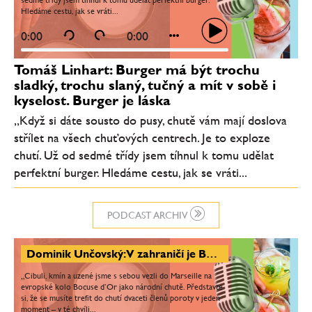
sedmé třídy jsem tíhnul k tomu udělat perfektní burger.
Hledáme cestu, jak se vráti...
0:00
0:00
Tomáš Linhart: Burger má být trochu
sladký, trochu slaný, tučný a mít v sobě i
kyselost. Burger je láska
„Když si dáte sousto do pusy, chutě vám mají doslova
střílet na všech chuťových centrech. Je to exploze
chutí. Už od sedmé třídy jsem tíhnul k tomu udělat
perfektní burger. Hledáme cestu, jak se vráti...
PODCAST ARCHIV
Dominik Unčovský: V zahraničí je Bocuse d’Or jedna velká rodina, nikdo ti nechce uškodit. Nejtěžší moment byla sépie
„Cibuli, kmín a uzené jsme s sebou vezli do Marseille na
evropské kolo Bocuse d’Or jako národní chutě. Představte
si, že se musíte trefit do chutí dvaceti členů poroty v jeden
moment – v té chvíli...