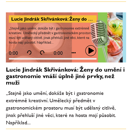
Lucie Jindrák Skřivánková: Ženy do umění i gastronomie vnáší úplně jiné prvky, než muži
„Stejně jako umění, dokáže být i gastronomie extrémně
kreativní. Umělecký předmět v gastronomickém prostoru
musí být udělaný citlivě, jinak přehluší jiné věci, které na
hosta mají působit. Například...
0:00
0:00
Lucie Jindrák Skřivánková: Ženy do umění i
gastronomie vnáší úplně jiné prvky, než
muži
„Stejně jako umění, dokáže být i gastronomie
extrémně kreativní. Umělecký předmět v
gastronomickém prostoru musí být udělaný citlivě,
jinak přehluší jiné věci, které na hosta mají působit.
Například...