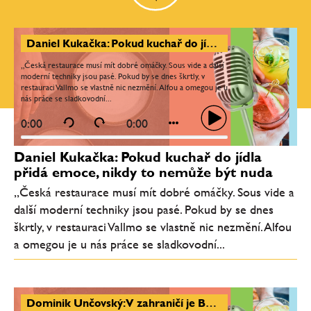
Daniel Kukačka: Pokud kuchař do jídla přidá emoce, nikdy to nemůže být nuda
„Česká restaurace musí mít dobré omáčky. Sous vide a další
moderní techniky jsou pasé. Pokud by se dnes škrtly, v
restauraci Vallmo se vlastně nic nezmění. Alfou a omegou je u
nás práce se sladkovodní...
0:00
0:00
Daniel Kukačka: Pokud kuchař do jídla
přidá emoce, nikdy to nemůže být nuda
„Česká restaurace musí mít dobré omáčky. Sous vide a
další moderní techniky jsou pasé. Pokud by se dnes
škrtly, v restauraci Vallmo se vlastně nic nezmění. Alfou
a omegou je u nás práce se sladkovodní...
Dominik Unčovský: V zahraničí je Bocuse d’Or jedna velká rodina, nikdo ti nechce uškodit. Nejtěžší moment byla sépie