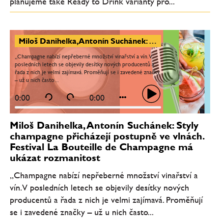
plánujeme také Ready to Drink varianty pro...
Miloš Danihelka, Antonín Suchánek: Styly champagne přicházejí postupně ve vlnách. Festival La Bouteille de Champagne má ukázat rozmanitost
„Champagne nabízí nepřeberné množství vinařství a vín. V
posledních letech se objevily desítky nových producentů a
řada z nich je velmi zajímavá. Proměňují se i zavedené značky
– už u nich často...
0:00
0:00
Miloš Danihelka, Antonín Suchánek: Styly
champagne přicházejí postupně ve vlnách.
Festival La Bouteille de Champagne má
ukázat rozmanitost
„Champagne nabízí nepřeberné množství vinařství a
vín. V posledních letech se objevily desítky nových
producentů a řada z nich je velmi zajímavá. Proměňují
se i zavedené značky – už u nich často...