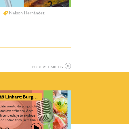
Nelson Hernández
PODCAST ARCHIV
Tomáš Linhart: Burger má být trochu sladký, trochu slaný, tučný a mít v sobě i kyselost. Burger je láska
 dáte sousto do pusy, chutě
doslova střílet na všech
h centrech. Je to exploze
ž od sedmé třídy jsem tíhnul k
lat perfektní burger.