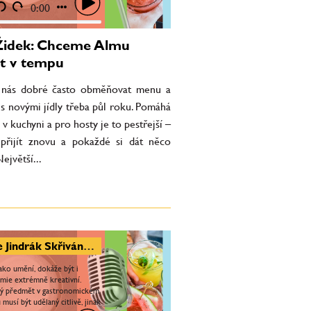
..
0:00
Židek: Chceme Almu
t v tempu
 nás dobré často obměňovat menu a
s novými jídly třeba půl roku. Pomáhá
 v kuchyni a pro hosty je to pestřejší –
 přijít znovu a pokaždé si dát něco
ejvětší...
Lucie Jindrák Skřivánková: Ženy do umění i gastronomie vnáší úplně jiné prvky, než muži
jako umění, dokáže být i
mie extrémně kreativní.
ý předmět v gastronomickém
musí být udělaný citlivě, jinak