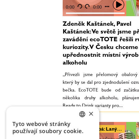
několika druhy alkoholu, plánujeme
také Ready to Drink varianty pro...
0:00
0:00
Zdeněk Kaštánek, Pavel
Kaštánek: Ve světě jsme př
zavádění ecoTOTE řešili 
kuriozity. V Česku chceme
upřednostnit místní výro
alkoholu
„Přivezli jsme přelomový obalový
který by se dal pro zjednodušení ozn
bečka. EcoTOTE bude od začátku
několika druhy alkoholu, plánuj
Ready to Drink varianty pro...
×
Tyto webové stránky
CZECH
Markéta Hrubá: Lanýž už není jen luxus, krásné věci si můžeme dopřávat často
používají soubory cookie.
ENGLISH
„Stává se, že restaurace v Česku umí s