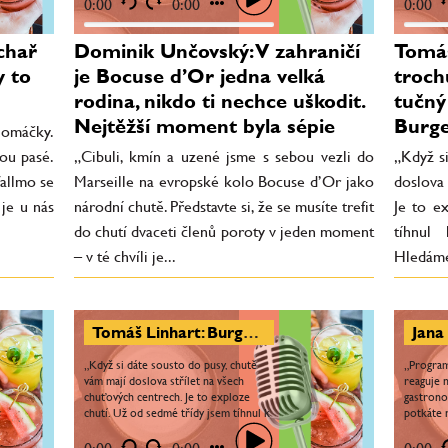
moment – v té chvíli je...
Hledáme c
0:00
0:00
0:00
chař
Dominik Unčovský: V zahraničí
Tomáš
y to
je Bocuse d’Or jedna velká
troch
rodina, nikdo ti nechce uškodit.
tučný 
Nejtěžší moment byla sépie
Burge
 omáčky.
sou pasé.
„Cibuli, kmín a uzené jsme s sebou vezli do
„Když s
Vallmo se
Marseille na evropské kolo Bocuse d’Or jako
doslova
je u nás
národní chutě. Představte si, že se musíte trefit
Je to e
do chutí dvaceti členů poroty v jeden moment
tíhnul
– v té chvíli je...
Hledáme 
Tomáš Linhart: Burger má být trochu sladký, trochu slaný, tučný a mít v sobě i kyselost. Burger je láska
„Když si dáte sousto do pusy, chutě
„Progra
vám mají doslova střílet na všech
reaguje n
chuťových centrech. Je to exploze
gastrono
chutí. Už od sedmé třídy jsem tíhnul k
potkáte 
tomu udělat perfektní burger.
šéfkucha
Hledáme cestu, jak se...
rozrůstá