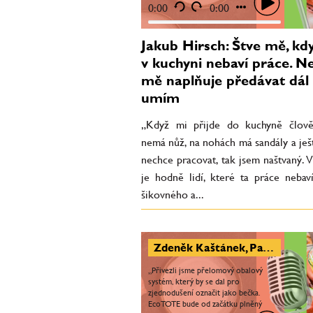
šikovného a...
0:00
0:00
Jakub Hirsch: Štve mě, kdy
v kuchyni nebaví práce. Ne
mě naplňuje předávat dál 
umím
„Když mi přijde do kuchyně člově
nemá nůž, na nohách má sandály a ješ
nechce pracovat, tak jsem naštvaný. 
je hodně lidí, které ta práce nebaví
šikovného a...
Zdeněk Kaštánek, Pavel Kaštánek: Ve světě jsme při zavádění ecoTOTE řešili různé kuriozity. V Česku chceme upřednostnit místní výrobce alkoholu
„Přivezli jsme přelomový obalový
systém, který by se dal pro
zjednodušení označit jako bečka.
EcoTOTE bude od začátku plněný