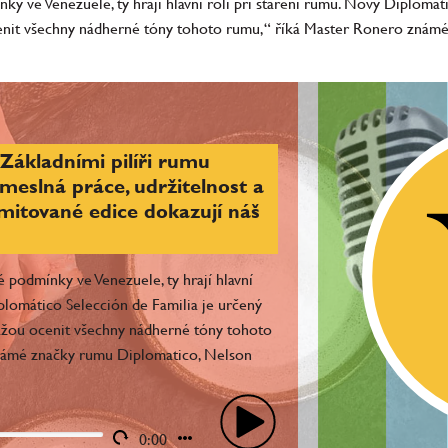
ky ve Venezuele, ty hrají hlavní roli při staření rumu. Nový Diplomát
enit všechny nádherné tóny tohoto rumu,“ říká Master Ronero znám
Základními pilíři rumu
meslná práce, udržitelnost a
imitované edice dokazují náš
é podmínky ve Venezuele, ty hrají hlavní
iplomático Selección de Familia je určený
ážou ocenit všechny nádherné tóny tohoto
námé značky rumu Diplomatico, Nelson
0:00