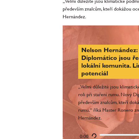
„Velmi důležité jsou klimatické podmín
především znalcům, kteří dokážou oc
Hernández.
Nelson Hernández: 
Diplomático jsou ře
lokální komunita. L
potenciál
„Velmi důležité jsou klimatick
roli při staření rumu. Nový D
především znalcům, kteří dok
rumu,“ říká Master Ronero z
Hernández.
0:00