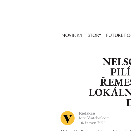
NOVINKY
STORY
FUTURE F
NELS
PIL
ŘEME
LOKÁLN
Redakce
foto: Visitchef.com
16. červen 2024