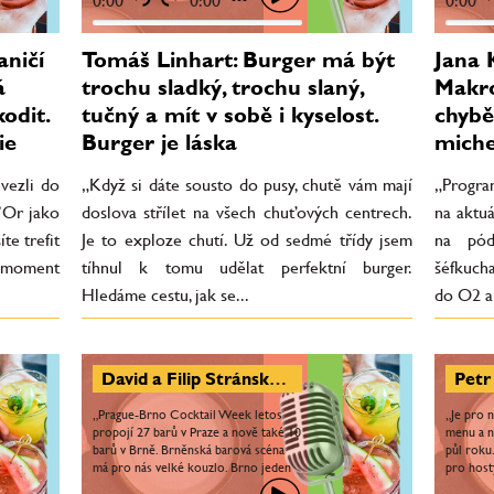
0:00
0:00
0:00
aničí
Tomáš Linhart: Burger má být
Jana 
á
trochu sladký, trochu slaný,
Makro
odit.
tučný a mít v sobě i kyselost.
chybě
ie
Burger je láska
miche
vezli do
„Když si dáte sousto do pusy, chutě vám mají
„Progra
’Or jako
doslova střílet na všech chuťových centrech.
na aktuá
te trefit
Je to exploze chutí. Už od sedmé třídy jsem
na pód
n moment
tíhnul k tomu udělat perfektní burger.
šéfkuch
Hledáme cestu, jak se...
do O2 ar
David a Filip Stránský: Cocktail Week má za cíl seznámit lidi s bary a nabídnout koktejly těm, kdo je běžně nezkusí
„Prague-Brno Cocktail Week letos
„Je pro 
propojí 27 barů v Praze a nově také 10
menu a n
barů v Brně. Brněnská barová scéna
půl roku
má pro nás velké kouzlo. Brno jeden
pro hosty
čas udávalo gastronomické trendy celé
znovu a 