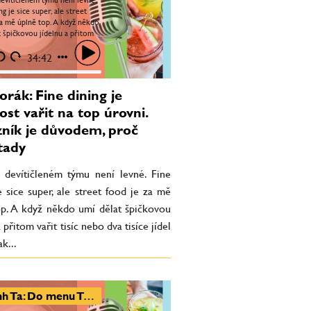
ng je sice super, ale street
za mě úplně top. A když někdo
t špičkovou jídelnu a přitom
íc nebo dva tisíce jídel děnně,
34:42
orák: Fine dining je
st vařit na top úrovni.
ník je důvodem, proč
tady
v devítičleném týmu není levné. Fine
e sice super, ale street food je za mě
op. A když někdo umí dělat špičkovou
 přitom vařit tisíc nebo dva tisíce jídel
k...
Khanh Ta: Do menu Tara přepisuji vzpomínky z dětství. Sapa by jednou mohla vypadat jako Manifesto market