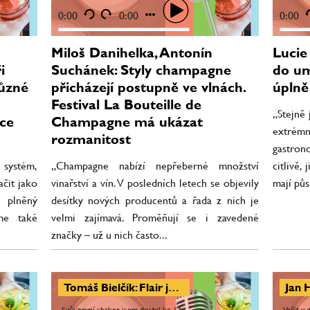
zajímavá. Proměňují se i zavedené
přehluší 
značky – už u nich často...
působit. 
0:00
0:00
0:00
Miloš Danihelka, Antonín
Lucie 
i
Suchánek: Styly champagne
do um
různé
přicházejí postupně ve vlnách.
úplně
Festival La Bouteille de
„Stejně
bce
Champagne má ukázat
extrém
rozmanitost
gastron
 systém,
„Champagne nabízí nepřeberné množství
citlivě,
ačit jako
vinařství a vín. V posledních letech se objevily
mají půs
 plněný
desítky nových producentů a řada z nich je
eme také
velmi zajímavá. Proměňují se i zavedené
značky – už u nich často...
Tomáš Bielčík: Flair je pro mě životní styl a současně droga. Hlavním cílem je vykouzlit úsměv hosta
„Svůj první shaker jsem dostal ke 13.
„Vařit v 