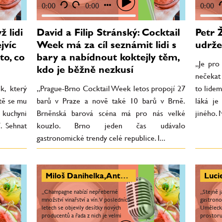
republice. I...
Největší.
0:00
0:00
0:00
ž lidi
David a Filip Stránský: Cocktail
Petr 
jvíc
Week má za cíl seznámit lidi s
udrže
to, co
bary a nabídnout koktejly těm,
„Je pro
kdo je běžně nezkusí
nečekat 
k, který
„Prague-Brno Cocktail Week letos propojí 27
to lidem
tě se mu
barů v Praze a nově také 10 barů v Brně.
láká je
V kuchyni
Brněnská barová scéna má pro nás velké
jiného. N
. Sehnat
kouzlo. Brno jeden čas udávalo
gastronomické trendy celé republice. I...
Miloš Danihelka, Antonín Suchánek: Styly champagne přicházejí postupně ve vlnách. Festival La Bouteille de Champagne má ukázat rozmanitost
„Champagne nabízí nepřeberné
„Stejně 
množství vinařství a vín. V posledních
gastrono
letech se objevily desítky nových
Uměleck
producentů a řada z nich je velmi
prostoru 