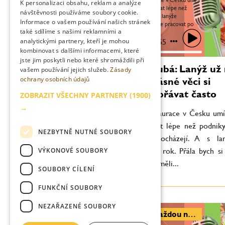
K personalizaci obsahu, reklam a analýze
lanýži na menu pracovat lépe než
návštěvnosti používáme soubory cookie.
podniky z míst, odkud lanýže
Informace o vašem používání našich stránek
pocházejí. A s lanýži lze pracovat po
také sdílíme s našimi reklamními a
celý rok. Přála bych si ale, aby kuchaři
lépe rozuměli...
analytickými partnery, kteří je mohou
0:00
40:55
kombinovat s dalšími informacemi, které
jste jim poskytli nebo které shromáždili při
Markéta Hrubá: Lanýž už 
vašem používání jejich služeb.
Zásady
ochrany osobních údajů
jen luxus, krásné věci si
můžeme dopřávat často
ZOBRAZIT VŠECHNY PARTNERY
(1900)
→
„Stává se, že restaurace v Česku umí
na menu pracovat lépe než podniky
NEZBYTNĚ NUTNÉ SOUBORY
odkud lanýže pocházejí. A s lan
VÝKONOVÉ SOUBORY
pracovat po celý rok. Přála bych si 
kuchaři lépe rozuměli...
SOUBORY CÍLENÍ
FUNKČNÍ SOUBORY
NEZAŘAZENÉ SOUBORY
Filip Bureš: Každou noc se svojí prací za barem připravuješ na Nikka Perfect Serve