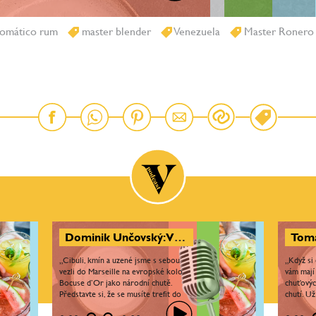
omático rum
master blender
Venezuela
Master Ronero
Dominik Unčovský: V zahraničí je Bocuse d’Or jedna velká rodina, nikdo ti nechce uškodit. Nejtěžší moment byla sépie
„Cibuli, kmín a uzené jsme s sebou
„Když si
vezli do Marseille na evropské kolo
vám mají 
Bocuse d’Or jako národní chutě.
chuťovýc
Představte si, že se musíte trefit do
chutí. U
chutí dvaceti členů poroty v jeden
tomu udě