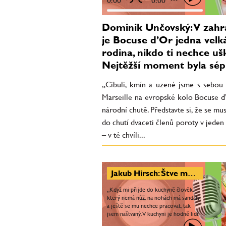
0:00
0:00
Dominik Unčovský: V zahr
je Bocuse d’Or jedna velk
rodina, nikdo ti nechce ušk
Nejtěžší moment byla sép
„Cibuli, kmín a uzené jsme s sebou 
Marseille na evropské kolo Bocuse d
národní chutě. Představte si, že se musí
do chutí dvaceti členů poroty v jede
– v té chvíli...
Jakub Hirsch: Štve mě, když lidi v kuchyni nebaví práce. Nejvíc mě naplňuje předávat dál to, co umím
„Když mi přijde do kuchyně člověk,
který nemá nůž, na nohách má sandály
a ještě se mu nechce pracovat, tak
jsem naštvaný. V kuchyni je hodně lidí,
které ta práce nebaví. Sehnat