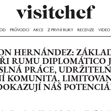
OOD
PRŮVODCI
AKCE
Z PRVNÍ RUKY
RECENZE
VIDEO
ON HERNÁNDEZ: ZÁKLA
ÍŘI RUMU DIPLOMÁTICO 
SLNÁ PRÁCE, UDRŽITELN
Í KOMUNITA. LIMITOVAN
DOKAZUJÍ NÁŠ POTENCIÁ