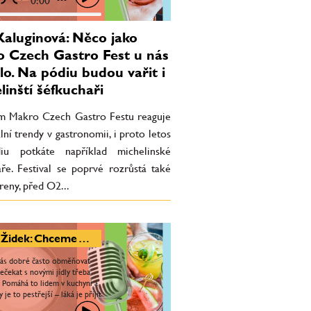
0:00
Kaluginová: Něco jako
 Czech Gastro Fest u nás
lo. Na pódiu budou vařit i
linští šéfkuchaři
m Makro Czech Gastro Festu reaguje
lní trendy v gastronomii, i proto letos
iu potkáte například michelinské
aře. Festival se poprvé rozrůstá také
eny, před O2...
Petr Židek: Chceme Almu udržet v tempu
nás dobré často obměňovat
ečekat s novými jídly třeba
. Pomáhá to lidem v kuchyni a
 je to pestřejší – láká je přijít
pokaždé si dát něco jiného.