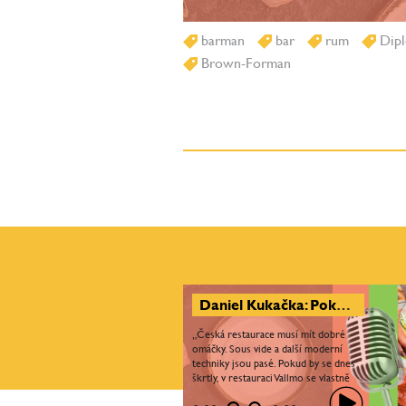
barman
bar
rum
Dipl
Brown-Forman
Daniel Kukačka: Pokud kuchař do jídla přidá emoce, nikdy to nemůže být nuda
„Česká restaurace musí mít dobré
omáčky. Sous vide a další moderní
techniky jsou pasé. Pokud by se dnes
škrtly, v restauraci Vallmo se vlastně
nic nezmění. Alfou a omegou je u nás