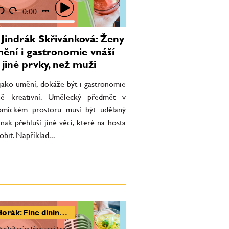
jiné věci, které na hosta mají
Například...
0:00
Jindrák Skřivánková: Ženy
ění i gastronomie vnáší
 jiné prvky, než muži
 jako umění, dokáže být i gastronomie
ně kreativní. Umělecký předmět v
omickém prostoru musí být udělaný
 jinak přehluší jiné věci, které na hosta
obit. Například...
Jan Horák: Fine dining je možnost vařit na top úrovni. Zákazník je důvodem, proč jsme tady
devítičleném týmu není levné.