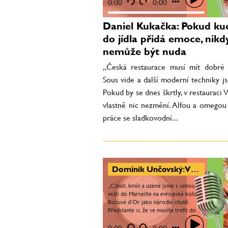
práce se sladkovodní...
0:00
0:00
Daniel Kukačka: Pokud ku
do jídla přidá emoce, nikd
nemůže být nuda
„Česká restaurace musí mít dobré
Sous vide a další moderní techniky j
Pokud by se dnes škrtly, v restauraci 
vlastně nic nezmění. Alfou a omegou 
práce se sladkovodní...
Dominik Unčovský: V zahraničí je Bocuse d’Or jedna velká rodina, nikdo ti nechce uškodit. Nejtěžší moment byla sépie
„Cibuli, kmín a uzené jsme s sebou
vezli do Marseille na evropské kolo
Bocuse d’Or jako národní chutě.
Představte si, že se musíte trefit do
chutí dvaceti členů poroty v jeden
moment – v té chvíli...