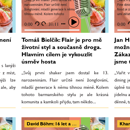
narozeninám. Flair určitě není
Fine dini
žonglování, mladší generace k němu
food je 
tíhnou méně. Kolem tohoto
umí děla
barmanského stylu je ale krásná
vařit tis
komunita a kamkoli přijdu, tam
tak...
0:00
31:11
0:00
někdo...
není
Tomáš Bielčík: Flair je pro mě
Jan H
životní styl a současně droga.
možno
Hlavním cílem je vykouzlit
Zákaz
úsměv hosta
jsme 
 s lanýži
 z míst,
„Svůj první shaker jsem dostal ke 13.
„Vařit 
ýži lze
narozeninám. Flair určitě není žonglování,
dining j
ale, aby
mladší generace k němu tíhnou méně. Kolem
úplně t
tohoto barmanského stylu je ale krásná
jídelnu a
komunita a kamkoli přijdu, tam někdo...
děnně, ta
David Böhm: 16 let a 1600 jídel na menu, která se nezopakovala. Textura a kontrast hrají obrovskou roli