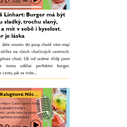
estu, jak se vráti...
0:00
 Linhart: Burger má být
u sladký, trochu slaný,
a mít v sobě i kyselost.
r je láska
i dáte sousto do pusy, chutě vám mají
 střílet na všech chuťových centrech.
xploze chutí. Už od sedmé třídy jsem
 k tomu udělat perfektní burger.
cestu, jak se vráti...
Jana Kaluginová: Něco jako Makro Czech Gastro Fest u nás chybělo. Na pódiu budou vařit i michelinští šéfkuchaři
m Makro Czech Gastro Festu
a aktuální trendy v
mii, i proto letos na pódiu
například michelinské
ře. Festival se poprvé
 také do O2 areny, před O2...