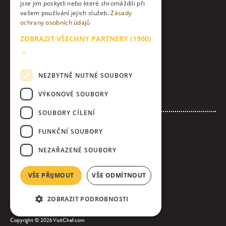
jste jim poskytli nebo které shromáždili při
Instagram
vašem používání jejich služeb.
Zásady
ochrany osobních údajů
LinkedIn
ZOBRAZIT VŠECHNY PARTNERY
(1900)
Kontakt
→
O nás & etický kodex
NEZBYTNĚ NUTNÉ SOUBORY
Zásady zpracování osobních údajů
VÝKONOVÉ SOUBORY
Nastavení Cookies
SOUBORY CÍLENÍ
Inzerujte s námi
FUNKČNÍ SOUBORY
Loga & bannery ke stažení
NEZAŘAZENÉ SOUBORY
Všeobecné obchodní podmínky inzerce
Úplná pravidla soutěže
VŠE PŘIJMOUT
VŠE ODMÍTNOUT
ZOBRAZIT PODROBNOSTI
Copyright © 2026 VisitChef.com