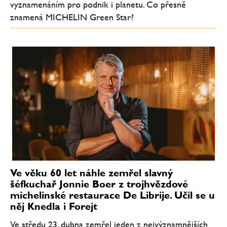
vyznamenáním pro podnik i planetu. Co přesně
znamená MICHELIN Green Star?
Ve věku 60 let náhle zemřel slavný
šéfkuchař Jonnie Boer z trojhvězdové
michelinské restaurace De Librije. Učil se u
něj Knedla i Forejt
Ve středu 23. dubna zemřel jeden z nejvýznamnějších