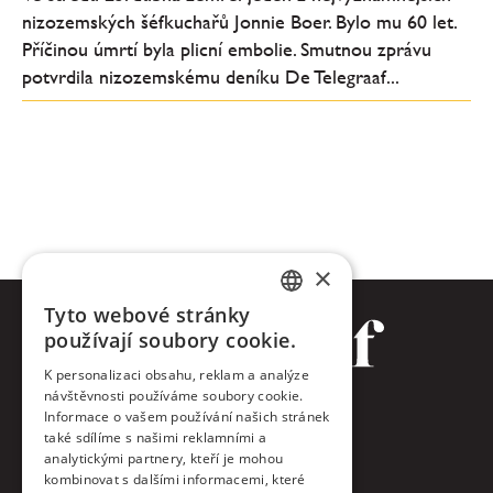
nizozemských šéfkuchařů Jonnie Boer. Bylo mu 60 let.
Příčinou úmrtí byla plicní embolie. Smutnou zprávu
potvrdila nizozemskému deníku De Telegraaf...
×
Tyto webové stránky
CZECH
používají soubory cookie.
ENGLISH
K personalizaci obsahu, reklam a analýze
návštěvnosti používáme soubory cookie.
Facebook
Informace o vašem používání našich stránek
také sdílíme s našimi reklamními a
Twitter
analytickými partnery, kteří je mohou
kombinovat s dalšími informacemi, které