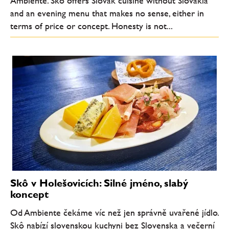
Ambiente. Skô offers Slovak cuisine without Slovakia
and an evening menu that makes no sense, either in
terms of price or concept. Honesty is not...
Skô v Holešovicích: Silné jméno, slabý
koncept
Od Ambiente čekáme víc než jen správně uvařené jídlo.
Skô nabízí slovenskou kuchyni bez Slovenska a večerní