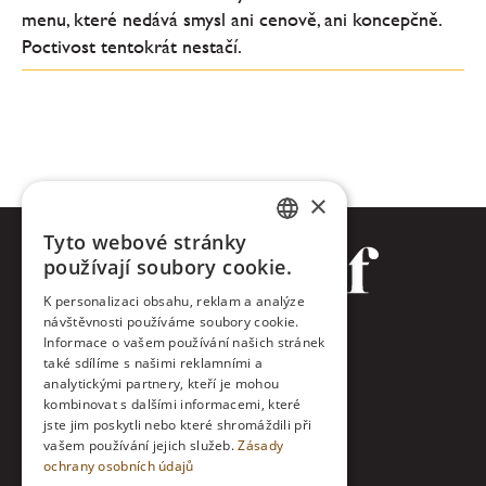
menu, které nedává smysl ani cenově, ani koncepčně.
Poctivost tentokrát nestačí.
×
Tyto webové stránky
CZECH
používají soubory cookie.
ENGLISH
K personalizaci obsahu, reklam a analýze
návštěvnosti používáme soubory cookie.
Facebook
Informace o vašem používání našich stránek
také sdílíme s našimi reklamními a
Twitter
analytickými partnery, kteří je mohou
kombinovat s dalšími informacemi, které
jste jim poskytli nebo které shromáždili při
Instagram
vašem používání jejich služeb.
Zásady
ochrany osobních údajů
LinkedIn