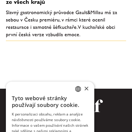
ze všech krajů
Slavný gastronomický průvodce Gault&Millau má za
sebou v Česku premiéru, v rámci které ocenil
restaurace i samotné šéfkuchaře. V kuchařské obci
první česká verze vzbudila emoce.
×
Tyto webové stránky
CZECH
používají soubory cookie.
ENGLISH
K personalizaci obsahu, reklam a analýze
návštěvnosti používáme soubory cookie.
Facebook
Informace o vašem používání našich stránek
také sdílíme s našimi reklamními a