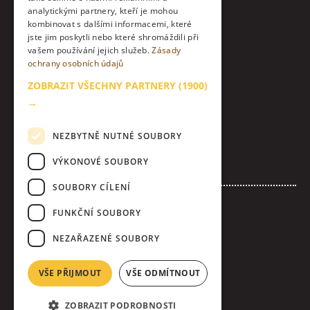
Twitter
analytickými partnery, kteří je mohou
kombinovat s dalšími informacemi, které
jste jim poskytli nebo které shromáždili při
Instagram
vašem používání jejich služeb.
Zásady
ochrany osobních údajů
LinkedIn
ZOBRAZIT VŠECHNY PARTNERY
(1900)
Kontakt
→
O nás & etický kodex
NEZBYTNĚ NUTNÉ SOUBORY
Zásady zpracování osobních údajů
VÝKONOVÉ SOUBORY
Nastavení Cookies
SOUBORY CÍLENÍ
Inzerujte s námi
FUNKČNÍ SOUBORY
Loga & bannery ke stažení
NEZAŘAZENÉ SOUBORY
Všeobecné obchodní podmínky inzerce
Úplná pravidla soutěže
VŠE PŘIJMOUT
VŠE ODMÍTNOUT
ZOBRAZIT PODROBNOSTI