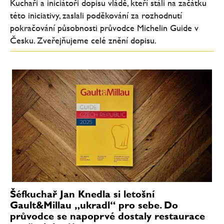
Kuchaři a iniciátoři dopisu vládě, kteří stáli na začátku
této iniciativy, zaslali poděkování za rozhodnutí
pokračování působnosti průvodce Michelin Guide v
Česku. Zveřejňujeme celé znění dopisu.
Šéfkuchař Jan Knedla si letošní
Gault&Millau „ukradl“ pro sebe. Do
průvodce se napoprvé dostaly restaurace