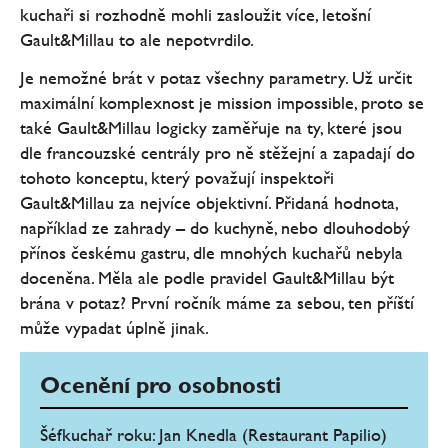
kuchaři si rozhodně mohli zasloužit více, letošní
Gault&Millau to ale nepotvrdilo.
Je nemožné brát v potaz všechny parametry. Už určit
maximální komplexnost je mission impossible, proto se
také Gault&Millau logicky zaměřuje na ty, které jsou
dle francouzské centrály pro ně stěžejní a zapadají do
tohoto konceptu, který považují inspektoři
Gault&Millau za nejvíce objektivní. Přidaná hodnota,
například ze zahrady – do kuchyně, nebo dlouhodobý
přínos českému gastru, dle mnohých kuchařů nebyla
doceněna. Měla ale podle pravidel Gault&Millau být
brána v potaz? První ročník máme za sebou, ten příští
může vypadat úplně jinak.
Ocenění pro osobnosti
Šéfkuchař roku: Jan Knedla (Restaurant Papilio)