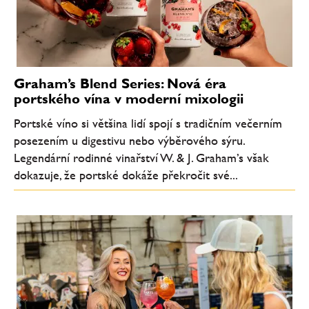
Graham’s Blend Series: Nová éra
portského vína v moderní mixologii
Portské víno si většina lidí spojí s tradičním večerním
posezením u digestivu nebo výběrového sýru.
Legendární rodinné vinařství W. & J. Graham’s však
dokazuje, že portské dokáže překročit své...