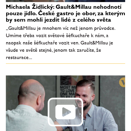
Michaela Židlický: Gault&Millau nehodnotí
pouze jídlo. České gastro je obor, za kterým
by sem mohli jezdit lidé z celého světa
„Gault&Millau je mnohem víc než jenom průvodce.
Umíme třeba vozit světové šéfkuchaře k nám, a
naopak naše šéfkuchaře vozit ven. Gault&Millau je
všude ve světě stejné, jenom tak zaručíte, že
restaurace...