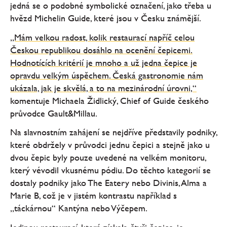
jedná se o podobné symbolické označení, jako třeba u
hvězd Michelin Guide, které jsou v Česku známější.
„Mám velkou radost, kolik restaurací napříč celou
Českou republikou dosáhlo na ocenění čepicemi.
Hodnotících kritérií je mnoho a už jedna čepice je
opravdu velkým úspěchem. Česká gastronomie nám
ukázala, jak je skvělá, a to na mezinárodní úrovni,“
komentuje Michaela Židlický, Chief of Guide českého
průvodce Gault&Millau.
Na slavnostním zahájení se nejdříve představily podniky,
které obdržely v průvodci jednu čepici a stejně jako u
dvou čepic byly pouze uvedené na velkém monitoru,
který vévodil vkusnému pódiu. Do těchto kategorií se
dostaly podniky jako The Eatery nebo Divinis, Alma a
Marie B, což je v jistém kontrastu například s
„táckárnou“ Kantýna nebo Výčepem.