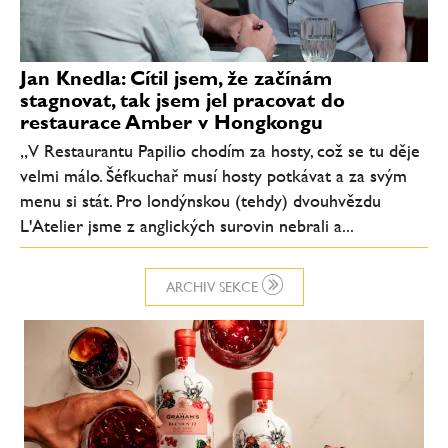
Jan Knedla: Cítil jsem, že začínám
stagnovat, tak jsem jel pracovat do
restaurace Amber v Hongkongu
„V Restaurantu Papilio chodím za hosty, což se tu děje
velmi málo. Šéfkuchař musí hosty potkávat a za svým
menu si stát. Pro londýnskou (tehdy) dvouhvězdu
L'Atelier jsme z anglických surovin nebrali a...
ARCHIV SEKCE