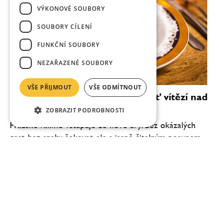
VÝKONOVÉ SOUBORY
SOUBORY CÍLENÍ
FUNKČNÍ SOUBORY
NEZAŘAZENÉ SOUBORY
VŠE PŘIJMOUT
VŠE ODMÍTNOUT
Vallmo bez Makovičky: když chuť vítězí nad
efektem
ZOBRAZIT PODROBNOSTI
Pražské Vallmo vstupuje do nové éry. Bez okázalých
gest, bez snahy šokovat, ale s jasně čitelným posunem
na talíři. Degustační menu ve Vallmu dnes není o tom,
co všechno šéfkuchař Daniel Kukačka se...