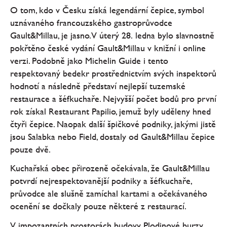
O tom, kdo v Česku získá legendární čepice, symbol
uznávaného francouzského gastroprůvodce
Gault&Millau, je jasno. V úterý 28. ledna bylo slavnostně
pokřtěno české vydání Gault&Millau v knižní i online
verzi. Podobně jako Michelin Guide i tento
respektovaný bedekr prostřednictvím svých inspektorů
hodnotí a následně představí nejlepší tuzemské
restaurace a šéfkuchaře. Nejvyšší počet bodů pro první
rok získal Restaurant Papilio, jemuž byly uděleny hned
čtyři čepice. Naopak další špičkové podniky, jakými jistě
jsou Salabka nebo Field, dostaly od Gault&Millau čepice
pouze dvě.
Kuchařská obec přirozeně očekávala, že Gault&Millau
potvrdí nejrespektovanější podniky a šéfkuchaře,
průvodce ale slušně zamíchal kartami a očekávaného
ocenění se dočkaly pouze některé z restaurací.
V impozantních prostorách budovy Plodinové burzy