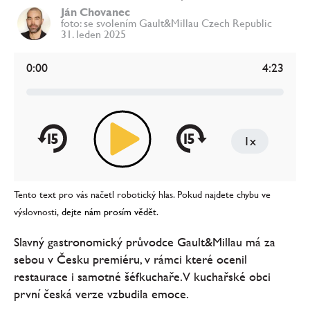
Ján Chovanec
foto: se svolením Gault&Millau Czech Republic
31. leden 2025
0:00
4:23
15
15
1x
Tento text pro vás načetl robotický hlas. Pokud najdete chybu ve
výslovnosti,
dejte nám prosím vědět
.
Slavný gastronomický průvodce Gault&Millau má za
sebou v Česku premiéru, v rámci které ocenil
restaurace i samotné šéfkuchaře. V kuchařské obci
první česká verze vzbudila emoce.