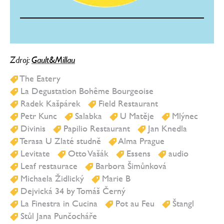
Zdroj:
Gault&Millau
The Eatery
La Degustation Bohême Bourgeoise
Radek Kašpárek
Field Restaurant
Petr Kunc
Salabka
U Matěje
Mlýnec
Divinis
Papilio Restaurant
Jan Knedla
Terasa U Zlaté studně
Alma Prague
Levitate
Otto Vašák
Essens
audio
Leaf restaurace
Barbora Šimůnková
Michaela Židlický
Marie B
Dejvická 34 by Tomáš Černý
La Finestra in Cucina
Pot au Feu
Štangl
Stůl Jana Punčocháře