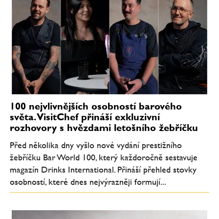
100 nejvlivnějších osobností barového
světa. VisitChef přináší exkluzivní
rozhovory s hvězdami letošního žebříčku
Před několika dny vyšlo nové vydání prestižního
žebříčku Bar World 100, který každoročně sestavuje
magazín Drinks International. Přináší přehled stovky
osobností, které dnes nejvýrazněji formují...