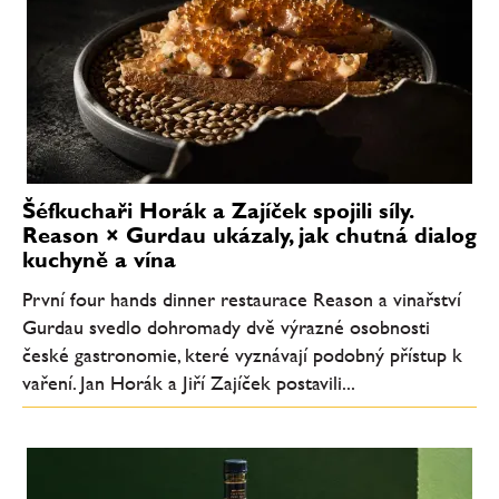
Šéfkuchaři Horák a Zajíček spojili síly.
Reason × Gurdau ukázaly, jak chutná dialog
kuchyně a vína
První four hands dinner restaurace Reason a vinařství
Gurdau svedlo dohromady dvě výrazné osobnosti
české gastronomie, které vyznávají podobný přístup k
vaření. Jan Horák a Jiří Zajíček postavili...