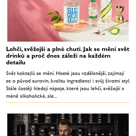
Lehčí, svěžejší a plné chuti. Jak se mění svět
drinků a proč dnes záleží na každém
detailu
Svět koktejlů se mění. Hosté jsou vzdělanější, zajímají
se o původ surovin, kvalitu ingrediencí i svůj životní styl.
Stále častěji hledají nápoje, které jsou lehčí, svěžejší a
méně alkoholické, ale...