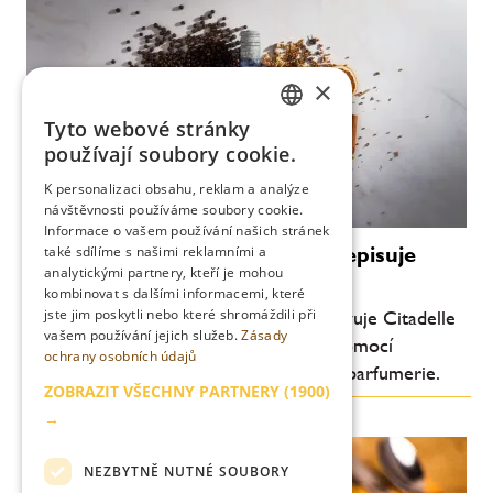
×
Tyto webové stránky
CZECH
používají soubory cookie.
ENGLISH
K personalizaci obsahu, reklam a analýze
návštěvnosti používáme soubory cookie.
Informace o vašem používání našich stránek
Luxus bez promile: Citadelle přepisuje
také sdílíme s našimi reklamními a
analytickými partnery, kteří je mohou
pravidla ginu
kombinovat s dalšími informacemi, které
jste jim poskytli nebo které shromáždili při
Průkopník moderního craft ginu představuje Citadelle
vašem používání jejich služeb.
Zásady
0.0 – nealkoholický destilát vytvořený pomocí
ochrany osobních údajů
technologií inspirovaných světem haute parfumerie.
ZOBRAZIT VŠECHNY PARTNERY
(1900)
→
NEZBYTNĚ NUTNÉ SOUBORY