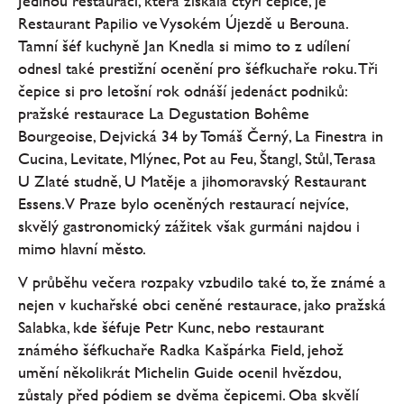
Jedinou restaurací, která získala čtyři čepice, je
Restaurant Papilio ve Vysokém Újezdě u Berouna.
Tamní šéf kuchyně Jan Knedla si mimo to z udílení
odnesl také prestižní ocenění pro šéfkuchaře roku. Tři
čepice si pro letošní rok odnáší jedenáct podniků:
pražské restaurace La Degustation Bohême
Bourgeoise, Dejvická 34 by Tomáš Černý, La Finestra in
Cucina, Levitate, Mlýnec, Pot au Feu, Štangl, Stůl, Terasa
U Zlaté studně, U Matěje a jihomoravský Restaurant
Essens. V Praze bylo oceněných restaurací nejvíce,
skvělý gastronomický zážitek však gurmáni najdou i
mimo hlavní město.
V průběhu večera rozpaky vzbudilo také to, že známé a
nejen v kuchařské obci ceněné restaurace, jako pražská
Salabka, kde šéfuje Petr Kunc, nebo restaurant
známého šéfkuchaře Radka Kašpárka Field, jehož
umění několikrát Michelin Guide ocenil hvězdou,
zůstaly před pódiem se dvěma čepicemi. Oba skvělí