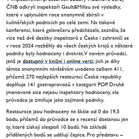
ČNB odkryli inspektoři Gault&Millau své výsledky,
které v uplynulém roce anonymně sbírali v
kulinářských podnicích po celé zemi. Na tiskové
konferenci, která galavečeru předcházela, zaznělo, že
více než dvě desítky inspektorů z Česka i zahraničí se
v roce 2024 rozběhly do všech českých krajů a některé
podniky byly hodnoceny i dvakrát. V novém průvodci,
jenž je
dostupný v knižní i online verzi
, jich je díky
těmto anonymním návštěvám uvedeno celkem 411,
přičemž 270 nejlepších restaurací České republiky
doplňuje 141 gastroprovozů v kategorii POP. Druhé
jmenované sice nejsou inspektory hodnoceny, ale
průvodce je zmiňuje jako zajímavé podniky.
Restaurace jsou hodnoceny na škále od 0 do 19,5
bodu, přičemž do průvodce se s recenzí dostanou jen
ty, které získají alespoň 10 bodů. Na základě
přidělených bodů se udělují čepice. Pro představu –