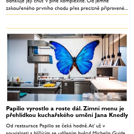
odhaluje její chuť v plné komplexitě. Od jemně
zakouřeného prvního chodu přes precizně připravené...
Papilio vyrostlo a roste dál. Zimní menu je
přehlídkou kuchařského umění Jana Knedly
Od restaurace Papilio se čeká hodně. Ať už v
souvislosti s blížícím se udílením hvězd Michelin Guide,