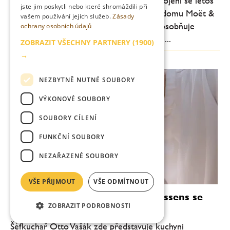
Červená jako symbol vášně, lásky a propojení se letos
jste jim poskytli nebo které shromáždili při
stává ústředním motivem šampaňského domu Moët &
vašem používání jejich služeb.
Zásady
Chandon. Značka, která od roku 1743 zosobňuje
ochrany osobních údajů
francouzské umění oslav, představuje dvě...
ZOBRAZIT VŠECHNY PARTNERY
(1900)
→
NEZBYTNĚ NUTNÉ SOUBORY
VÝKONOVÉ SOUBORY
SOUBORY CÍLENÍ
FUNKČNÍ SOUBORY
NEZAŘAZENÉ SOUBORY
VŠE PŘIJMOUT
VŠE ODMÍTNOUT
Otto Vašák: Klid před bouří? V Essens se
ZOBRAZIT PODROBNOSTI
vaří decentně, přitom přitažlivě
Šéfkuchař Otto Vašák zde představuje kuchyni