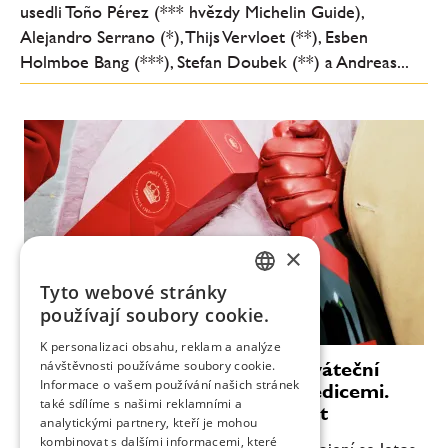
usedli Toño Pérez (*** hvězdy Michelin Guide),
Alejandro Serrano (*), Thijs Vervloet (**), Esben
Holmboe Bang (***), Stefan Doubek (**) a Andreas...
×
Tyto webové stránky
CZECH
používají soubory cookie.
ENGLISH
K personalizaci obsahu, reklam a analýze
Moët & Chandon vstupuje do sváteční
návštěvnosti používáme soubory cookie.
Informace o vašem používání našich stránek
sezóny se dvěma limitovanými edicemi.
také sdílíme s našimi reklamními a
Oslavují umění žít a sdílet radost
analytickými partnery, kteří je mohou
kombinovat s dalšími informacemi, které