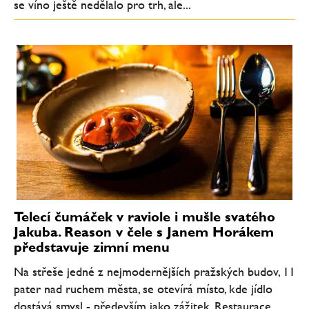
se víno ještě nedělalo pro trh, ale...
Telecí čumáček v raviole i mušle svatého
Jakuba. Reason v čele s Janem Horákem
představuje zimní menu
Na střeše jedné z nejmodernějších pražských budov, 11
pater nad ruchem města, se otevírá místo, kde jídlo
dostává smysl - především jako zážitek. Restaurace