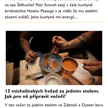
na sto. Šéfkuchař Petr Svoreň stojí v čele kuchyně
brněnského Hotelu Passage a je vidět, že mu stabilní
zázemí svědčí. Jeho kuchyně má energii,...
13 michelinských hvězd za jedním stolem.
Jak pro ně připravit večeři?
V ten večer za jedním stolem ve Zdenek´s Oyster baru