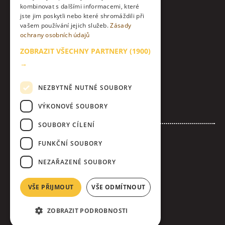
kombinovat s dalšími informacemi, které
jste jim poskytli nebo které shromáždili při
Instagram
vašem používání jejich služeb.
Zásady
ochrany osobních údajů
LinkedIn
ZOBRAZIT VŠECHNY PARTNERY
(1900)
Kontakt
→
O nás & etický kodex
NEZBYTNĚ NUTNÉ SOUBORY
Zásady zpracování osobních údajů
VÝKONOVÉ SOUBORY
Nastavení Cookies
SOUBORY CÍLENÍ
Inzerujte s námi
FUNKČNÍ SOUBORY
Loga & bannery ke stažení
NEZAŘAZENÉ SOUBORY
Všeobecné obchodní podmínky inzerce
Úplná pravidla soutěže
VŠE PŘIJMOUT
VŠE ODMÍTNOUT
ZOBRAZIT PODROBNOSTI