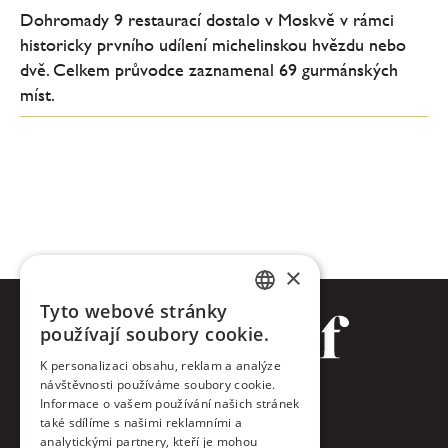
Dohromady 9 restaurací dostalo v Moskvě v rámci
historicky prvního udílení michelinskou hvězdu nebo
dvě. Celkem průvodce zaznamenal 69 gurmánských
míst.
×
Tyto webové stránky
CZECH
používají soubory cookie.
ENGLISH
K personalizaci obsahu, reklam a analýze
návštěvnosti používáme soubory cookie.
Facebook
Informace o vašem používání našich stránek
také sdílíme s našimi reklamními a
Twitter
analytickými partnery, kteří je mohou