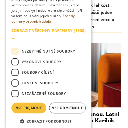
Letní barová scéna se každoročně vrací k lehkosti,
kombinovat s dalšími informacemi, které
jste jim poskytli nebo které shromáždili při
svěžesti a pitelnosti. Letos je ale patrný ještě jeden
vašem používání jejich služeb.
Zásady
posun: důraz na jednoduchost, kvalitní ingredience a
ochrany osobních údajů
chuťovou čitelnost. Méně komplikovaných...
ZOBRAZIT VŠECHNY PARTNERY
(1900)
→
NEZBYTNĚ NUTNÉ SOUBORY
VÝKONOVÉ SOUBORY
SOUBORY CÍLENÍ
FUNKČNÍ SOUBORY
NEZAŘAZENÉ SOUBORY
VŠE PŘIJMOUT
VŠE ODMÍTNOUT
Věnečky Janeček zvou na dovolenou. Letní
novinka Piña Colada chutná jako Karibik
ZOBRAZIT PODROBNOSTI