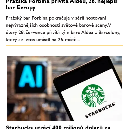
Pražská Forbína přivítá Aldeu, 26. nejlepší
bar Evropy
Pražský bar Forbína pokračuje v sérii hostování
nejvýraznějších osobností světové barové scény. V
úterý 28. července přivítá tým baru Aldea z Barcelony,
který se letos umístil na 26. místě...
Starbucks utrácí 400 milionů dolarů za