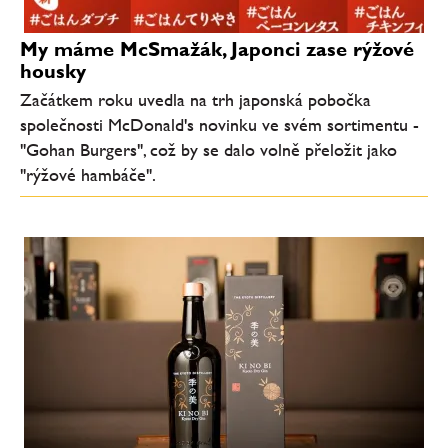
My máme McSmažák, Japonci zase rýžové
housky
Začátkem roku uvedla na trh japonská pobočka
společnosti McDonald's novinku ve svém sortimentu -
"Gohan Burgers", což by se dalo volně přeložit jako
"rýžové hambáče".