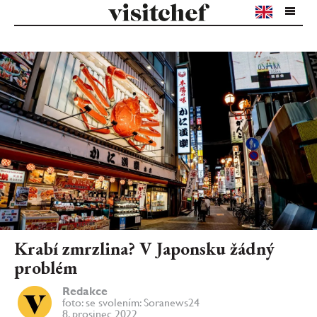
Krabí zmrzlina? V Japonsku žádný
problém
Redakce
foto: se svolením: Soranews24
8. prosinec 2022