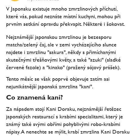
V Japonsku existuje mnoho zmrzlinových příchutí,
které vás, pokud neznáte místní kuchyni, mohou při
prvním setkání opravdu překvapit. Některé i šokovat.
Nejznámější japonskou zmrzlinou je bezesporu
matcha/zelený čaj, ale v zemi vycházejícího slunce
najdete i zmrzlinu "sakura", někdy s přimíchanými
skutečnými třešňovými květy, a také "azuki" (sladké
červené fazole) a "kinako" (pražený sójový prášek).
Tento měsíc se však poprvé objevuje zatím asi
nejunikátnější japonská zmrzlina "kani".
Co znamená kani?
Za nápadem stojí Kani Doraku, nejznámější řetězec
japonských restaurací s krabími specialitami, který je
známý také svými obřími pohyblivými robo-krabími
nápisy. A nenechte se mýlit, krabí zmrzlina Kani Doraku