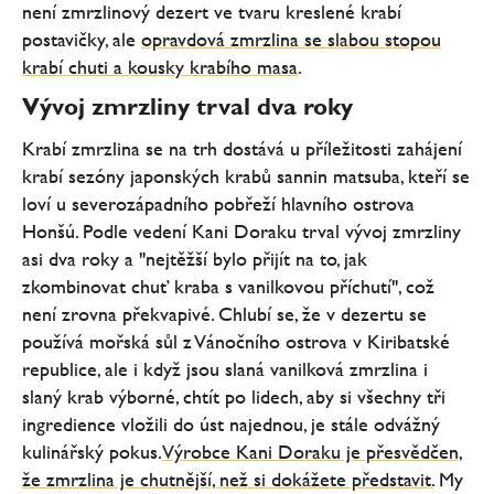
není zmrzlinový dezert ve tvaru kreslené krabí
postavičky, ale
opravdová zmrzlina se slabou stopou
krabí chuti a kousky krabího masa
.
Vývoj zmrzliny trval dva roky
Krabí zmrzlina se na trh dostává u příležitosti zahájení
krabí sezóny japonských krabů sannin matsuba, kteří se
loví u severozápadního pobřeží hlavního ostrova
Honšú. Podle vedení Kani Doraku trval vývoj zmrzliny
asi dva roky a "nejtěžší bylo přijít na to, jak
zkombinovat chuť kraba s vanilkovou příchutí", což
není zrovna překvapivé. Chlubí se, že v dezertu se
používá mořská sůl z Vánočního ostrova v Kiribatské
republice, ale i když jsou slaná vanilková zmrzlina i
slaný krab výborné, chtít po lidech, aby si všechny tři
ingredience vložili do úst najednou, je stále odvážný
kulinářský pokus.
Výrobce Kani Doraku je přesvědčen,
že zmrzlina je chutnější, než si dokážete představit.
My