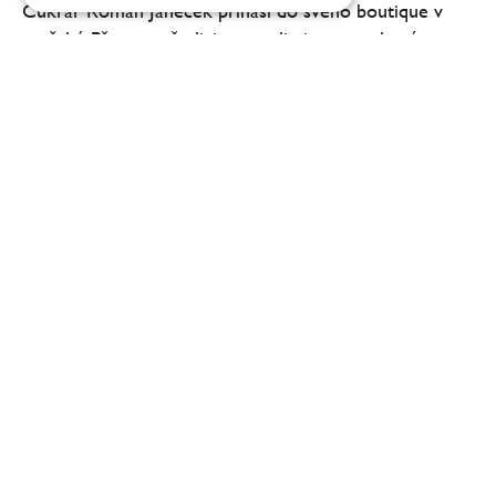
Cukrář Roman Janeček přináší do svého boutique v
pražské Pštrossově ulici novou limitovanou letní
příchuť. Mini věneček Piña Colada vzniká ve spolupráci
se společností Fenix Drinks a inspiruje se...
Takto vypadá letní menu Tomáše Černého
v restauraci Dejvická 34