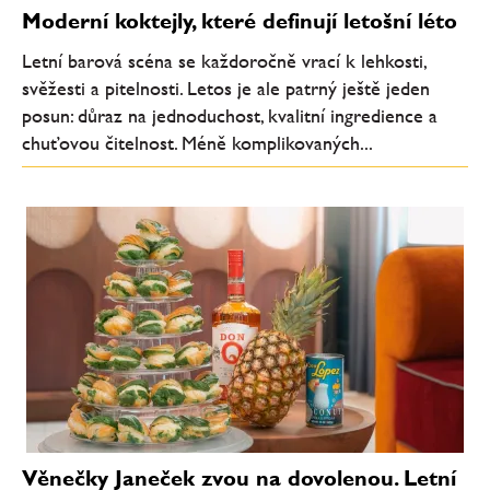
Moderní koktejly, které definují letošní léto
Letní barová scéna se každoročně vrací k lehkosti,
svěžesti a pitelnosti. Letos je ale patrný ještě jeden
posun: důraz na jednoduchost, kvalitní ingredience a
chuťovou čitelnost. Méně komplikovaných...
Věnečky Janeček zvou na dovolenou. Letní