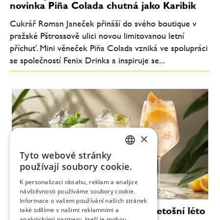
novinka Piña Colada chutná jako Karibik
Cukrář Roman Janeček přináší do svého boutique v
pražské Pštrossově ulici novou limitovanou letní
příchuť. Mini věneček Piña Colada vzniká ve spolupráci
se společností Fenix Drinks a inspiruje se...
×
Tyto webové stránky
CZECH
používají soubory cookie.
ENGLISH
K personalizaci obsahu, reklam a analýze
návštěvnosti používáme soubory cookie.
Informace o vašem používání našich stránek
Moderní koktejly, které definují letošní léto
také sdílíme s našimi reklamními a
analytickými partnery, kteří je mohou