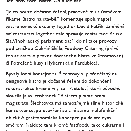
Teď provizorní bistro. Co bude dál?
"
Je to pouze dočasné řešení, pracovně mu s úsměvem
říkáme Bistro na stavbě
,” komentuje spolumajitel
gastronomické skupiny Together David Petřík. Zmíněná
síť restaurací Together dále spravuje restaurace Bruxx,
Sia, Vinohradský parlament, patří do ní také provozy
pod značkou Cukrář Skála, Foodway Catering (právě
ten se stará o provoz dočasného bistra ve Stromovce)
či Potrefené husy (Hybernská a Pardubice).
Bývalý lodní kontejner u Šlechtovy vily předělaný na
designové bistro je dočasné řešení do dokončení
rekonstrukce krásné vily ze 17. století, která původně
sloužila jako letohrádek. “Bistrem plníme přání
magistrátu. Šlechtovka má samozřejmě silné historické
konsekvence, po otevření se z ní stane multifunkční
objekt. A gastronomická koncepce půjde stejným
směrem.
Najdete tam kromě fastfoodu také cukrárnu i