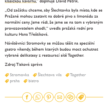
klasickou kavárnu
,” doplňuje David Petřík.
„Od začátku chceme, aby Šlechtovka byla místo, kde se
Pražané mohou zastavit na dobré pivo a limonádu za
normální ceny. Jsme rádi, že jsme se na tom s vybraným
provozovatelem shodli,“ uvedla pražská radní pro
kulturu Hana Třeštíková.
Návštěvníci Stromovky se můžou těšit na speciální
gastro víkendy, během kterých budou moct ochutnat
vybrané delikatesy z restaurací sítě Together.
Zdroj: Tisková zpráva
Stromovka
Šlechtova vila
Together
praha
bistro