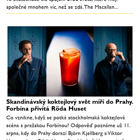
společné mnohem víc, než se zdá. The Macallan...
Skandinávský koktejlový svět míří do Prahy.
Forbína přivítá Röda Huset
Co vznikne, když se potká stockholmská koktejlová
scéna s pražskou Forbínou? Odpověď poznáme už 11.
srpna, kdy do Prahy dorazí Björn Kjellberg a Viktor