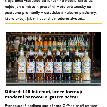
Když dnes vstoupíte do luxusního hotelu, často už
nejde jen o místo k přespání. Hotelové značky se
postupně proměnily v estetické a kulturní platformy,
které určují, jak má vypadat moderní životní...
Giffard: 140 let chutí, které formují
moderní barovou a gastro scénu
Francouzská rodinná společnost Giffard patří už více