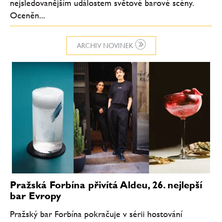
nejsledovanějším událostem světové barové scény.
Oceněn...
ARCHIV NOVINEK
Pražská Forbína přivítá Aldeu, 26. nejlepší
bar Evropy
Pražský bar Forbína pokračuje v sérii hostování