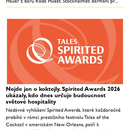
Hauer z baru Röda Huset. Stockholmští barmani př...
Nejde jen o koktejly. Spirited Awards 2026
ukázaly, kdo dnes určuje budoucnost
světové hospitality
Nedávné vyhlášení Spirited Awards, které každoročně
probíhá v rámci prestižního festivalu Tales of the
Cocktail v americkém New Orleans, patří k