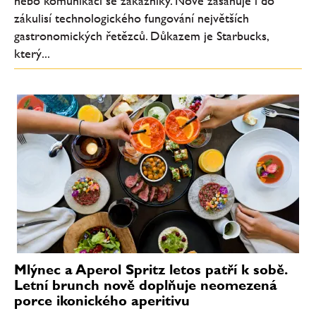
nebo komunikaci se zákazníky. Nově zasahuje i do
zákulisí technologického fungování největších
gastronomických řetězců. Důkazem je Starbucks,
který...
Mlýnec a Aperol Spritz letos patří k sobě.
Letní brunch nově doplňuje neomezená
porce ikonického aperitivu