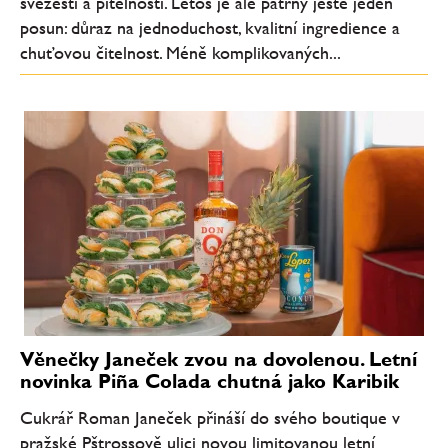
svěžesti a pitelnosti. Letos je ale patrný ještě jeden
posun: důraz na jednoduchost, kvalitní ingredience a
chuťovou čitelnost. Méně komplikovaných...
Věnečky Janeček zvou na dovolenou. Letní
novinka Piña Colada chutná jako Karibik
Cukrář Roman Janeček přináší do svého boutique v
pražské Pštrossově ulici novou limitovanou letní