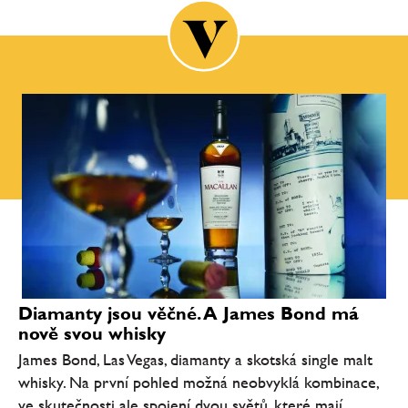
Diamanty jsou věčné. A James Bond má
nově svou whisky
James Bond, Las Vegas, diamanty a skotská single malt
whisky. Na první pohled možná neobvyklá kombinace,
ve skutečnosti ale spojení dvou světů, které mají