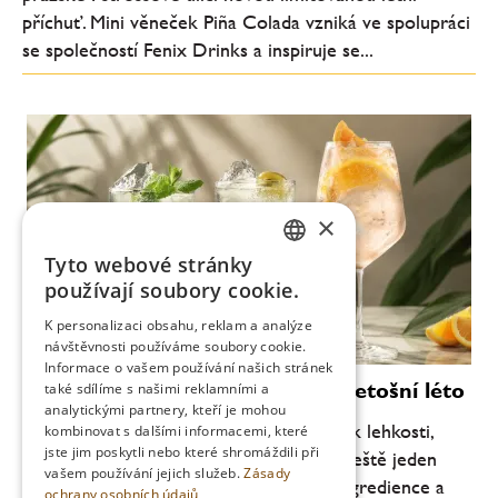
příchuť. Mini věneček Piña Colada vzniká ve spolupráci
se společností Fenix Drinks a inspiruje se...
×
Tyto webové stránky
CZECH
používají soubory cookie.
ENGLISH
K personalizaci obsahu, reklam a analýze
návštěvnosti používáme soubory cookie.
Informace o vašem používání našich stránek
Moderní koktejly, které definují letošní léto
také sdílíme s našimi reklamními a
analytickými partnery, kteří je mohou
Letní barová scéna se každoročně vrací k lehkosti,
kombinovat s dalšími informacemi, které
jste jim poskytli nebo které shromáždili při
svěžesti a pitelnosti. Letos je ale patrný ještě jeden
vašem používání jejich služeb.
Zásady
posun: důraz na jednoduchost, kvalitní ingredience a
ochrany osobních údajů