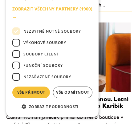
chuťovou čitelnost. Méně komplikovaných...
ZOBRAZIT VŠECHNY PARTNERY
(1900)
→
NEZBYTNĚ NUTNÉ SOUBORY
VÝKONOVÉ SOUBORY
SOUBORY CÍLENÍ
FUNKČNÍ SOUBORY
NEZAŘAZENÉ SOUBORY
VŠE PŘIJMOUT
VŠE ODMÍTNOUT
Věnečky Janeček zvou na dovolenou. Letní
novinka Piña Colada chutná jako Karibik
ZOBRAZIT PODROBNOSTI
Cukrář Roman Janeček přináší do svého boutique v
pražské Pštrossově ulici novou limitovanou letní
příchuť. Mini věneček Piña Colada vzniká ve spolupráci