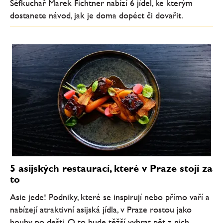
Šéfkuchař Marek Fichtner nabízí 6 jídel, ke kterým
dostanete návod, jak je doma dopéct či dovařit.
5 asijských restaurací, které v Praze stojí za
to
Asie jede! Podniky, které se inspirují nebo přímo vaří a
nabízejí atraktivní asijská jídla, v Praze rostou jako
houby po dešti. O to bude těžší vybrat pět z nich.