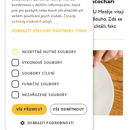
Chtěli jsme na večeři k Janu Punčocháři
kombinovat s dalšími informacemi, které
jste jim poskytli nebo které shromáždili při
Každý tam chce, každý tam jednou musí. U Matěje vítají
vašem používání jejich služeb.
Zásady
hosty od roku 2019, což rozhodně není dlouho. Zdá se
ochrany osobních údajů
ale, že jich hostili už celé davy. A my jsme chtěli, fakt
ZOBRAZIT VŠECHNY PARTNERY
(1900)
jsme chtěli, ale nebylo nám to...
→
NEZBYTNĚ NUTNÉ SOUBORY
VÝKONOVÉ SOUBORY
SOUBORY CÍLENÍ
FUNKČNÍ SOUBORY
NEZAŘAZENÉ SOUBORY
VŠE PŘIJMOUT
VŠE ODMÍTNOUT
Co dělá La Veranda?
ZOBRAZIT PODROBNOSTI