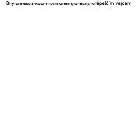
Bílý chřest s kozím tvarohem, ořechy, křepelčím vejcem
a houbami, nebo Lososovitý pstruh s bílým chřestem.
La Veranda chce být jiná než ostatní restaurace v Praze.
Čtyři kostičky Gin & tonic = Yalta otevřela
svůj bar nejlépe, jak mohla
Známý podnik na Václavském náměstí konečně otevřel