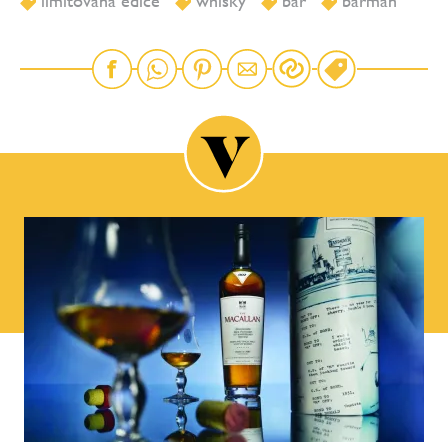
limitovaná edice
whisky
bar
barman