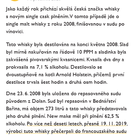
Jako každý rok přichází skvělá česká značka whisky
s novým single cask plněním. V tomto případě jde o
single malt whisky z roku 2008, finišovanou v sudu po
vínovici.
Tato whisky byla destilována na konci května 2008. Slad
byl mírně nakuřován na řádově 10 PPM a sladinka byla
zakvášená pivovarskými kvasnicemi. Kvasila dva dny a
prokvasila na 7,1 % alkoholu. Destilovalo se
dvoustupňově na kotli Arnold Holstein, přičemž první
destilace trvala šest hodin a druhá osm hodin.
Dne 23. 6. 2008 byla uložena do repasovaného sudu
původem z Dolan. Sud byl repasován v Bednářství
Bařina, má objem 273 litrů a tato whisky představovala
jeho druhé plnění. New make měl při plnění 62,5 %
alkoholu.
Po více než deseti letech, přesně 19. 11. 2019,
výrobci tuto whisky přečerpali do francouzského sudu