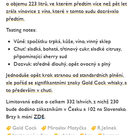
o objemu 223 litrů, ve kterém předtím více než pět let
zrála vínovice z vína, které v tomto sudu dozrávalo
předtím.
Tasting notes:
Vůně: zpočátku trpká, kůže, víno, vinný sklep
Chuť: sladká, bohatá, třtinový cukr, sladké citrusy,
připomínající sherry sud
Dozvuk: středně dlouhý, opět ovocný a plný
Jednoduše opět krok stranou od standardních plnění,
ale pořád se signifikantními znaky Gold Cock whisky, a
to především v chuti.
Limitovaná edice o celkem 332 lahvích, z nichž 230
bude dodáno zákazníkům v Česku a 102 na Slovensko.
Brzy k mání
ZDE
.
Gold Cock
Miroslav Motyčka
R.Jelinek