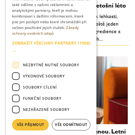
Moderní koktejly, které definují letošní léto
také sdílíme s našimi reklamními a
analytickými partnery, kteří je mohou
Letní barová scéna se každoročně vrací k lehkosti,
kombinovat s dalšími informacemi, které
jste jim poskytli nebo které shromáždili při
svěžesti a pitelnosti. Letos je ale patrný ještě jeden
vašem používání jejich služeb.
Zásady
posun: důraz na jednoduchost, kvalitní ingredience a
ochrany osobních údajů
chuťovou čitelnost. Méně komplikovaných...
ZOBRAZIT VŠECHNY PARTNERY
(1900)
→
NEZBYTNĚ NUTNÉ SOUBORY
VÝKONOVÉ SOUBORY
SOUBORY CÍLENÍ
FUNKČNÍ SOUBORY
NEZAŘAZENÉ SOUBORY
VŠE PŘIJMOUT
VŠE ODMÍTNOUT
Věnečky Janeček zvou na dovolenou. Letní