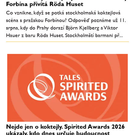
Forbína přivítá Röda Huset
Co vznikne, když se potká stockholmská koktejlová
scéna s pražskou Forbínou? Odpověď poznáme už 11.
srpna, kdy do Prahy dorazí Björn Kjellberg a Viktor
Hauer z baru Röda Huset. Stockholmští barmani př...
Nejde jen o koktejly. Spirited Awards 2026
ukázaly, kdo dnes určuje budoucnost