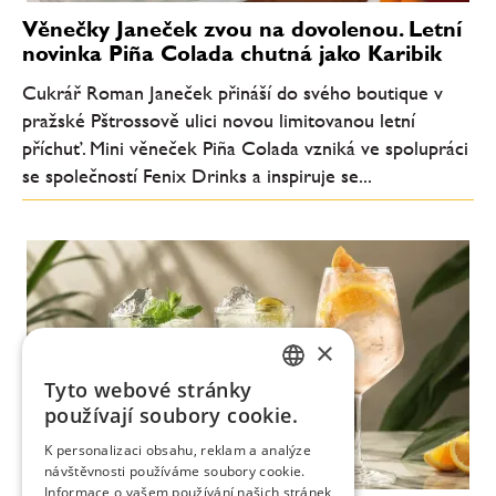
Věnečky Janeček zvou na dovolenou. Letní
novinka Piña Colada chutná jako Karibik
Cukrář Roman Janeček přináší do svého boutique v
pražské Pštrossově ulici novou limitovanou letní
příchuť. Mini věneček Piña Colada vzniká ve spolupráci
se společností Fenix Drinks a inspiruje se...
×
Tyto webové stránky
CZECH
používají soubory cookie.
ENGLISH
K personalizaci obsahu, reklam a analýze
návštěvnosti používáme soubory cookie.
Informace o vašem používání našich stránek