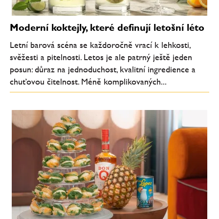
Moderní koktejly, které definují letošní léto
Letní barová scéna se každoročně vrací k lehkosti,
svěžesti a pitelnosti. Letos je ale patrný ještě jeden
posun: důraz na jednoduchost, kvalitní ingredience a
chuťovou čitelnost. Méně komplikovaných...