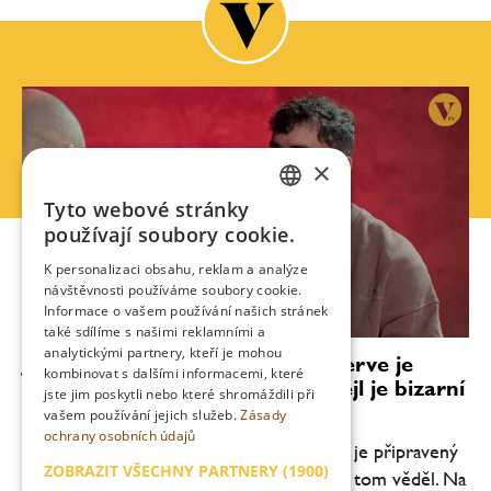
×
Tyto webové stránky
CZECH
používají soubory cookie.
ENGLISH
K personalizaci obsahu, reklam a analýze
návštěvnosti používáme soubory cookie.
Informace o vašem používání našich stránek
také sdílíme s našimi reklamními a
analytickými partnery, kteří je mohou
Jakub Baštinec: Nikka Perfect Serve je
kombinovat s dalšími informacemi, které
jednou z TOP soutěží. Můj koktejl je bizarní
jste jim poskytli nebo které shromáždili při
twist na Manhattan
vašem používání jejich služeb.
Zásady
ochrany osobních údajů
„Čím déle člověk dělá barmana, tím lépe je připravený
ZOBRAZIT VŠECHNY PARTNERY
(1900)
na soutěž Nikka Perfect Serve, aniž by o tom věděl. Na