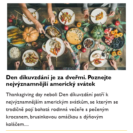
Den díkuvzdání je za dveřmi. Poznejte
nejvýznamnější americký svátek
Thanksgiving day neboli Den díkuvzdání patří k
nejvýznamnějším americkým svátkům, se kterým se
tradičně pojí bohatá rodinná večeře s pečeným
krocanem, brusinkovou omáčkou a dýňovým
koláčem....