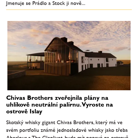
Jmenuje se Prádlo a Stock ji nově...
Chivas Brothers zveřejnila plány na
uhlíkově neutrální palírnu. Vyroste na
ostrově Islay
Skotský whisky gigant Chivas Brothers, který má ve
svém portfoliu známé jednosladové whisky jako třeba
Aberlour a The Glenlivet, bude mít poprvé na ostrově