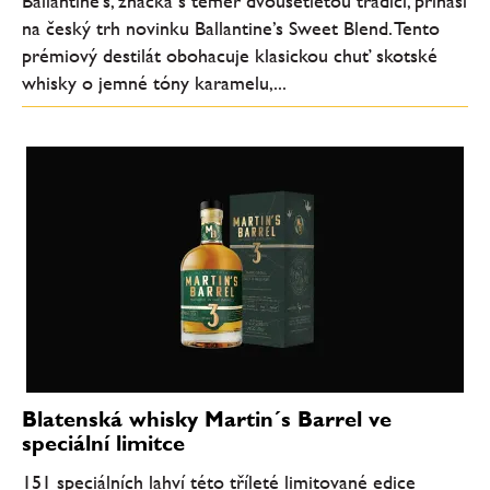
Ballantine’s, značka s téměř dvousetletou tradicí, přináší
na český trh novinku Ballantine’s Sweet Blend. Tento
prémiový destilát obohacuje klasickou chuť skotské
whisky o jemné tóny karamelu,...
Blatenská whisky Martin´s Barrel ve
speciální limitce
151 speciálních lahví této tříleté limitované edice