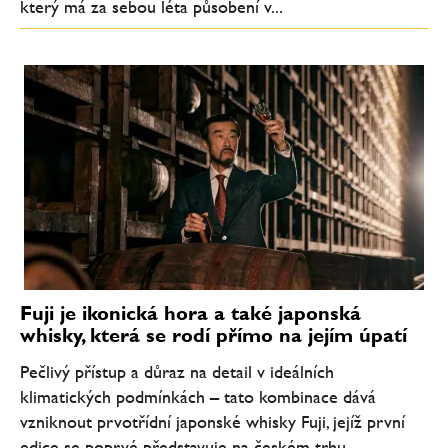
který má za sebou léta působení v...
Fuji je ikonická hora a také japonská
whisky, která se rodí přímo na jejím úpatí
Pečlivý přístup a důraz na detail v ideálních
klimatických podmínkách – tato kombinace dává
vzniknout prvotřídní japonské whisky Fuji, jejíž první
edice se poprvé představuje na českém trhu.