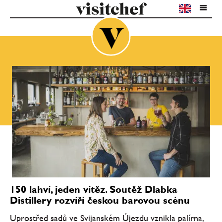
150 lahví, jeden vítěz. Soutěž Dlabka
Distillery rozvíří českou barovou scénu
Uprostřed sadů ve Svijanském Újezdu vznikla palírna,