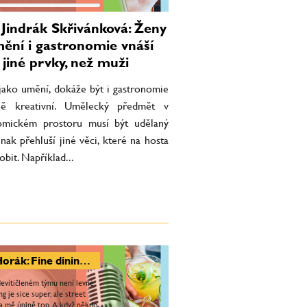
Jindrák Skřivánková: Ženy
ění i gastronomie vnáší
 jiné prvky, než muži
 jako umění, dokáže být i gastronomie
ně kreativní. Umělecký předmět v
omickém prostoru musí být udělaný
 jinak přehluší jiné věci, které na hosta
obit. Například...
Jan Horák: Fine dining je možnost vařit na top úrovni. Zákazník je důvodem, proč jsme tady
devítičleném týmu není levné.
ng je sice super, ale street
za mě úplně top. A když někdo