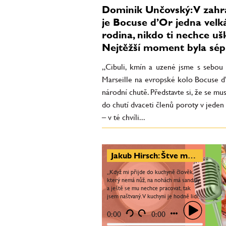
Dominik Unčovský: V zahr
je Bocuse d’Or jedna velk
rodina, nikdo ti nechce ušk
Nejtěžší moment byla sép
„Cibuli, kmín a uzené jsme s sebou 
Marseille na evropské kolo Bocuse d
národní chutě. Představte si, že se musí
do chutí dvaceti členů poroty v jede
– v té chvíli...
Jakub Hirsch: Štve mě, když lidi v kuchyni nebaví práce. Nejvíc mě naplňuje předávat dál to, co umím
„Když mi přijde do kuchyně člověk,
který nemá nůž, na nohách má sandály
a ještě se mu nechce pracovat, tak
jsem naštvaný. V kuchyni je hodně lidí,
které ta práce nebaví. Sehnat
šikovného a...
0:00
0:00