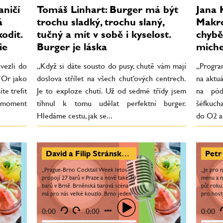
aničí
Tomáš Linhart: Burger má být
Jana 
á
trochu sladký, trochu slaný,
Makro
odit.
tučný a mít v sobě i kyselost.
chybě
ie
Burger je láska
miche
vezli do
„Když si dáte sousto do pusy, chutě vám mají
„Progra
’Or jako
doslova střílet na všech chuťových centrech.
na aktuá
te trefit
Je to exploze chutí. Už od sedmé třídy jsem
na pód
n moment
tíhnul k tomu udělat perfektní burger.
šéfkuch
Hledáme cestu, jak se...
do O2 ar
David a Filip Stránský: Cocktail Week má za cíl seznámit lidi s bary a nabídnout koktejly těm, kdo je běžně nezkusí
„Prague-Brno Cocktail Week letos
„Je pro 
propojí 27 barů v Praze a nově také 10
menu a n
barů v Brně. Brněnská barová scéna
půl roku
má pro nás velké kouzlo. Brno jeden
pro hosty
čas udávalo gastronomické trendy celé
znovu a 
republice. I...
Největší.
0:00
0:00
0:00