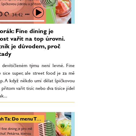
t špičkovou jídelnu a přitom
íc nebo dva tisíce jídel děnně,
34:42
orák: Fine dining je
st vařit na top úrovni.
ník je důvodem, proč
tady
v devítičleném týmu není levné. Fine
e sice super, ale street food je za mě
op. A když někdo umí dělat špičkovou
 přitom vařit tisíc nebo dva tisíce jídel
k...
Khanh Ta: Do menu Tara přepisuji vzpomínky z dětství. Sapa by jednou mohla vypadat jako Manifesto market
 fine dining je pro mě
chuť. Pekárna, kterou