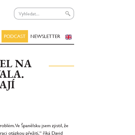
PODCAST
NEWSLETTER
DEL NA
ALA.
AJÍ
roblém. Ve Španělsku jsem zjistil, že
aci otázkou přežití,“ říká David