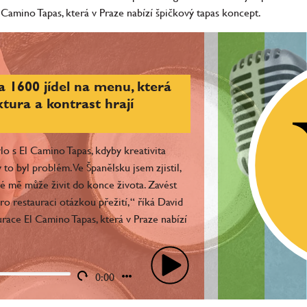
 Camino Tapas, která v Praze nabízí špičkový tapas koncept.
a 1600 jídel na menu, která
tura a kontrast hrají
ylo s El Camino Tapas, kdyby kreativita
y to byl problém. Ve Španělsku jsem zjistil,
é mě může živit do konce života. Zavést
o restauraci otázkou přežití,“ říká David
urace El Camino Tapas, která v Praze nabízí
0:00