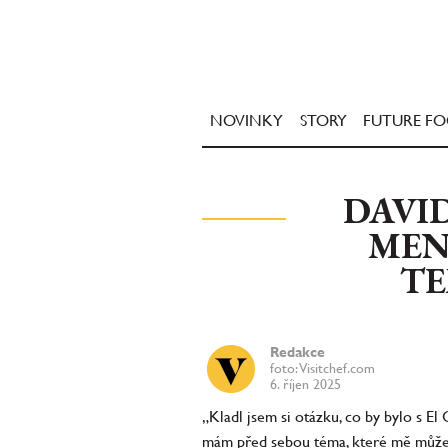
NOVINKY
STORY
FUTURE F
DAVID
MEN
TE
Redakce
foto: Visitchef.com
6. říjen 2025
„Kladl jsem si otázku, co by bylo s El 
mám před sebou téma, které mě může ž