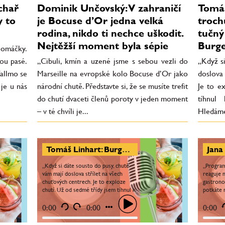
chař
Dominik Unčovský: V zahraničí
Tomáš
y to
je Bocuse d’Or jedna velká
troch
rodina, nikdo ti nechce uškodit.
tučný 
Nejtěžší moment byla sépie
Burge
 omáčky.
sou pasé.
„Cibuli, kmín a uzené jsme s sebou vezli do
„Když s
Vallmo se
Marseille na evropské kolo Bocuse d’Or jako
doslova
je u nás
národní chutě. Představte si, že se musíte trefit
Je to e
do chutí dvaceti členů poroty v jeden moment
tíhnul
– v té chvíli je...
Hledáme 
Tomáš Linhart: Burger má být trochu sladký, trochu slaný, tučný a mít v sobě i kyselost. Burger je láska
„Když si dáte sousto do pusy, chutě
„Progra
vám mají doslova střílet na všech
reaguje n
chuťových centrech. Je to exploze
gastrono
chutí. Už od sedmé třídy jsem tíhnul k
potkáte 
tomu udělat perfektní burger.
šéfkucha
Hledáme cestu, jak se...
rozrůstá
0:00
0:00
0:00