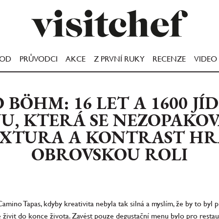
OOD
PRŮVODCI
AKCE
Z PRVNÍ RUKY
RECENZE
VIDEO
 BÖHM: 16 LET A 1600 JÍ
U, KTERÁ SE NEZOPAKOV
XTURA A KONTRAST HR
OBROVSKOU ROLI
Camino Tapas, kdyby kreativita nebyla tak silná a myslím, že by to byl p
ivit do konce života. Zavést pouze degustační menu bylo pro restaur