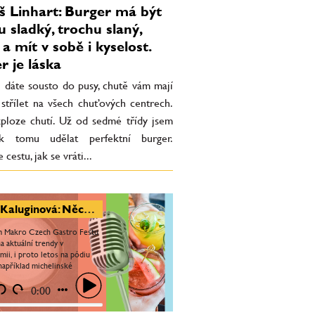
 Linhart: Burger má být
u sladký, trochu slaný,
a mít v sobě i kyselost.
r je láska
i dáte sousto do pusy, chutě vám mají
 střílet na všech chuťových centrech.
xploze chutí. Už od sedmé třídy jsem
 k tomu udělat perfektní burger.
cestu, jak se vráti...
Jana Kaluginová: Něco jako Makro Czech Gastro Fest u nás chybělo. Na pódiu budou vařit i michelinští šéfkuchaři
m Makro Czech Gastro Festu
a aktuální trendy v
mii, i proto letos na pódiu
například michelinské
ře. Festival se poprvé
 také do O2 areny, před O2...
0:00