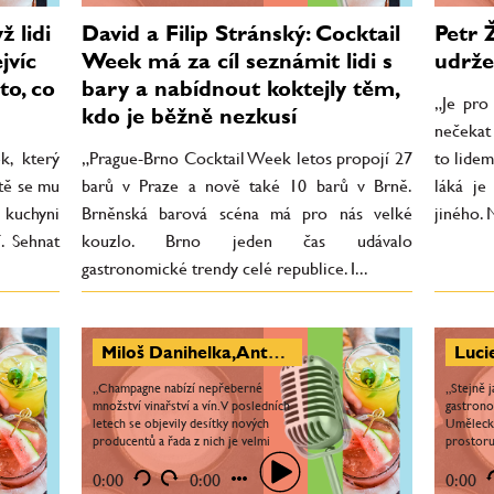
ž lidi
David a Filip Stránský: Cocktail
Petr 
jvíc
Week má za cíl seznámit lidi s
udrže
to, co
bary a nabídnout koktejly těm,
„Je pro
kdo je běžně nezkusí
nečekat 
k, který
„Prague-Brno Cocktail Week letos propojí 27
to lidem
tě se mu
barů v Praze a nově také 10 barů v Brně.
láká je
V kuchyni
Brněnská barová scéna má pro nás velké
jiného. N
. Sehnat
kouzlo. Brno jeden čas udávalo
gastronomické trendy celé republice. I...
Miloš Danihelka, Antonín Suchánek: Styly champagne přicházejí postupně ve vlnách. Festival La Bouteille de Champagne má ukázat rozmanitost
„Champagne nabízí nepřeberné
„Stejně 
množství vinařství a vín. V posledních
gastrono
letech se objevily desítky nových
Uměleck
producentů a řada z nich je velmi
prostoru 
zajímavá. Proměňují se i zavedené
přehluší 
značky – už u nich často...
působit. 
0:00
0:00
0:00