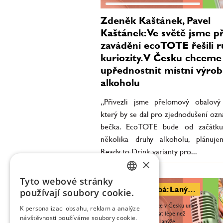
Zdeněk Kaštánek, Pavel
Kaštánek: Ve světě jsme př
zavádění ecoTOTE řešili 
kuriozity. V Česku chceme
upřednostnit místní výro
alkoholu
„Přivezli jsme přelomový obalový
který by se dal pro zjednodušení ozn
bečka. EcoTOTE bude od začátku
několika druhy alkoholu, plánuj
Ready to Drink varianty pro...
×
Tyto webové stránky
CZECH
Markéta Hrubá: Lanýž už není jen luxus, krásné věci si můžeme dopřávat často
používají soubory cookie.
ENGLISH
„Stává se, že restaurace v Česku umí s
K personalizaci obsahu, reklam a analýze
lanýži na menu pracovat lépe než
návštěvnosti používáme soubory cookie.
podniky z míst, odkud lanýže