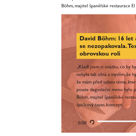
Böhm, majitel španělské restaurace El
David Böhm: 16 let 
se nezopakovala. Tex
obrovskou roli
„Kladl jsem si otázku, co by b
nebyla tak silná a myslím, že b
že mám před sebou téma, kter
pouze degustační menu bylo pr
Böhm, majitel španělské resta
špičkový tapas koncept.
0:00