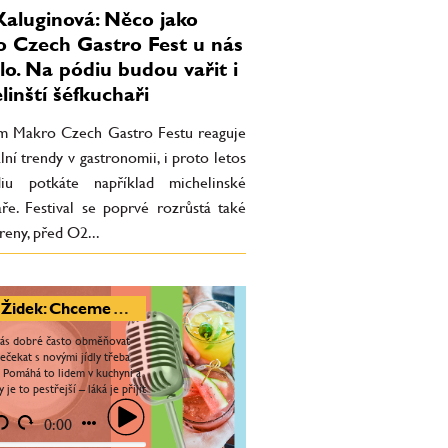
Kaluginová: Něco jako
 Czech Gastro Fest u nás
lo. Na pódiu budou vařit i
linští šéfkuchaři
m Makro Czech Gastro Festu reaguje
lní trendy v gastronomii, i proto letos
iu potkáte například michelinské
aře. Festival se poprvé rozrůstá také
eny, před O2...
Petr Židek: Chceme Almu udržet v tempu
nás dobré často obměňovat
ečekat s novými jídly třeba
. Pomáhá to lidem v kuchyni a
 je to pestřejší – láká je přijít
pokaždé si dát něco jiného.
..
0:00