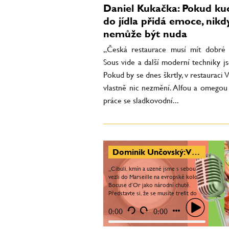
Daniel Kukačka: Pokud ku
do jídla přidá emoce, nikd
nemůže být nuda
„Česká restaurace musí mít dobré
Sous vide a další moderní techniky j
Pokud by se dnes škrtly, v restauraci 
vlastně nic nezmění. Alfou a omegou 
práce se sladkovodní...
Dominik Unčovský: V zahraničí je Bocuse d’Or jedna velká rodina, nikdo ti nechce uškodit. Nejtěžší moment byla sépie
„Cibuli, kmín a uzené jsme s sebou
vezli do Marseille na evropské kolo
Bocuse d’Or jako národní chutě.
Představte si, že se musíte trefit do
chutí dvaceti členů poroty v jeden
moment – v té chvíli...
0:00
0:00