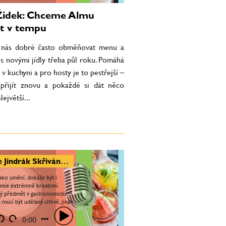
Židek: Chceme Almu
t v tempu
 nás dobré často obměňovat menu a
s novými jídly třeba půl roku. Pomáhá
 v kuchyni a pro hosty je to pestřejší –
 přijít znovu a pokaždé si dát něco
ejvětší...
Lucie Jindrák Skřivánková: Ženy do umění i gastronomie vnáší úplně jiné prvky, než muži
jako umění, dokáže být i
mie extrémně kreativní.
ý předmět v gastronomickém
musí být udělaný citlivě, jinak
jiné věci, které na hosta mají
Například...
0:00