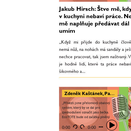
Jakub Hirsch: Štve mě, kdy
v kuchyni nebaví práce. Ne
mě naplňuje předávat dál 
umím
„Když mi přijde do kuchyně člově
nemá nůž, na nohách má sandály a ješ
nechce pracovat, tak jsem naštvaný. 
je hodně lidí, které ta práce nebaví
šikovného a...
Zdeněk Kaštánek, Pavel Kaštánek: Ve světě jsme při zavádění ecoTOTE řešili různé kuriozity. V Česku chceme upřednostnit místní výrobce alkoholu
„Přivezli jsme přelomový obalový
systém, který by se dal pro
zjednodušení označit jako bečka.
EcoTOTE bude od začátku plněný
několika druhy alkoholu, plánujeme
také Ready to Drink varianty pro...
0:00
0:00