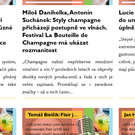
Miloš Danihelka, Antonín
Lucie 
i
Suchánek: Styly champagne
do um
různé
přicházejí postupně ve vlnách.
úplně
Festival La Bouteille de
„Stejně
bce
Champagne má ukázat
extrém
rozmanitost
gastron
 systém,
„Champagne nabízí nepřeberné množství
citlivě,
ačit jako
vinařství a vín. V posledních letech se objevily
mají půs
 plněný
desítky nových producentů a řada z nich je
eme také
velmi zajímavá. Proměňují se i zavedené
značky – už u nich často...
Tomáš Bielčík: Flair je pro mě životní styl a současně droga. Hlavním cílem je vykouzlit úsměv hosta
„Svůj první shaker jsem dostal ke 13.
„Vařit v 
narozeninám. Flair určitě není
Fine dini
žonglování, mladší generace k němu
food je 