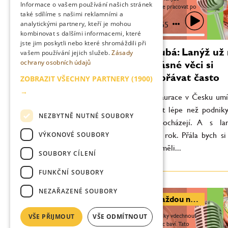
Informace o vašem používání našich stránek
pocházejí. A s lanýži lze pracovat po
také sdílíme s našimi reklamními a
celý rok. Přála bych si ale, aby kuchaři
lépe rozuměli...
analytickými partnery, kteří je mohou
0:00
40:55
kombinovat s dalšími informacemi, které
jste jim poskytli nebo které shromáždili při
Markéta Hrubá: Lanýž už 
vašem používání jejich služeb.
Zásady
ochrany osobních údajů
jen luxus, krásné věci si
můžeme dopřávat často
ZOBRAZIT VŠECHNY PARTNERY
(1900)
→
„Stává se, že restaurace v Česku umí
na menu pracovat lépe než podniky
NEZBYTNĚ NUTNÉ SOUBORY
odkud lanýže pocházejí. A s lan
VÝKONOVÉ SOUBORY
pracovat po celý rok. Přála bych si 
kuchaři lépe rozuměli...
SOUBORY CÍLENÍ
FUNKČNÍ SOUBORY
NEZAŘAZENÉ SOUBORY
Filip Bureš: Každou noc se svojí prací za barem připravuješ na Nikka Perfect Serve
„Japonci dokázali whisky vdechnout
VŠE PŘIJMOUT
VŠE ODMÍTNOUT
svou duši, a to mě moc baví. Tato