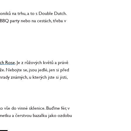
toniků na trhu, a to s Double Dutch.
 BBQ party nebo na cestách, třeba v
ach Rose
. Je z růžových květů a právě
ůže. Nebojte se, jsou jedlé, jen si před
ady známých, u kterých jste si jisti,
to vše do vinné sklenice. Buďme fér, v
 limetku a čerstvou bazalku jako ozdobu