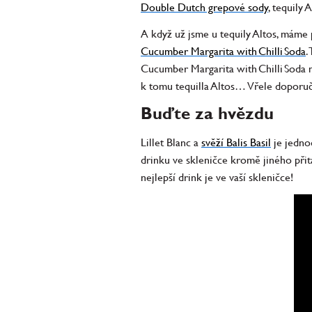
Double Dutch grepové sody
, tequily 
A když už jsme u tequily Altos, máme p
Cucumber Margarita with Chilli Soda
.
Cucumber Margarita with Chilli Soda m
k tomu tequilla Altos… Vřele doporu
Buďte za hvězdu
Lillet Blanc a
svěží Balis Basil
je jednod
drinku ve skleničce kromě jiného přit
nejlepší drink je ve vaší skleničce!