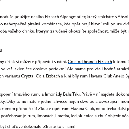
dnoduše použijte nealko Eizbach Alpengrantler, který smícháte s Absolu
 to nebezpečně pitelná kombinace, kde opět hrají hlavní roli pouze dvě
oba vašeho drinku, kterým zaručeně okouzlíte společnost, může být id
u
ý drink si můžete připravit i s námi.
Cola od brandu Eizbach
k tomu ú
 vaší skleničce doslova perfektní. Ale máme pro vás i hodně atrakti
ach variantu
Cryztal Cola Eizbach
a k ní bílý rum Havana Club Anejo 3
í spojení tmavého rumu a
limonády Balis Tiki
. Právě v ní najdete doko
y. Díky tomu máte v jedné lahvičce nejen skvělou a osvěžující limoná
ím rumem přímo říká! Zkuste opět rum Havana Club, nebo třeba další
 potřebovat je rum, limonáda, limetka, led, sklenice a chuť objevit ně
být chuťově dokonalé. Zkuste to s námi!