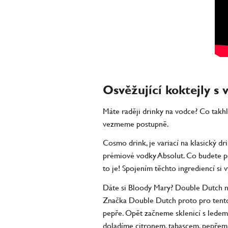
Osvěžující koktejly s
Máte raději drinky na vodce? Co takhl
vezmeme postupně.
Cosmo drink, je variací na klasický d
prémiové vodky Absolut. Co budete po
to je! Spojením těchto ingrediencí si v
Dáte si Bloody Mary? Double Dutch nab
Značka Double Dutch proto pro tento
pepře. Opět začneme sklenicí s lede
doladíme citronem, tabascem, pepřem,