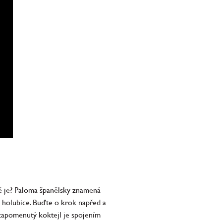
stně je? Paloma španělsky znamená
ré holubice. Buďte o krok napřed a
e zapomenutý koktejl je spojením