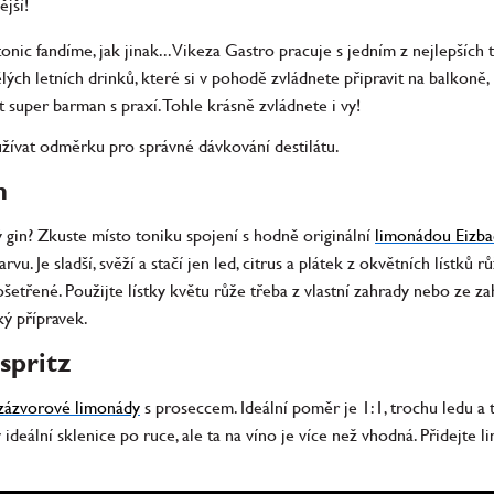
ější!
ic fandíme, jak jinak... Vikeza Gastro pracuje s jedním z nejlepších 
ch letních drinků, které si v pohodě zvládnete připravit na balkoně,
 super barman s praxí. Tohle krásně zvládnete i vy!
ívat odměrku pro správné dávkování destilátu.
n
 gin? Zkuste místo toniku spojení s hodně originální
limonádou Eizb
vu. Je sladší, svěží a stačí jen led, citrus a plátek z okvětních lístků r
etřené. Použijte lístky květu růže třeba z vlastní zahrady nebo ze zahr
ký přípravek.
spritz
zázvorové limonády
s proseccem. Ideální poměr je 1:1, trochu ledu a 
 ideální sklenice po ruce, ale ta na víno je více než vhodná. Přidejte