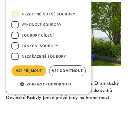
→
NEZBYTNĚ NUTNÉ SOUBORY
VÝKONOVÉ SOUBORY
SOUBORY CÍLENÍ
FUNKČNÍ SOUBORY
NEZAŘAZENÉ SOUBORY
VŠE PŘIJMOUT
VŠE ODMÍTNOUT
Zlatý Roh: víc než vinařství
Na první pohled působí Devín jako kulisa. Dramatický
ZOBRAZIT PODROBNOSTI
hrad, soutok dvou řek, vítr, který se opírá do svahů
Devínské Kobyly. Jenže právě tady, na hraně mezi
Dunajem a Moravou, vzniká vinařství, které...