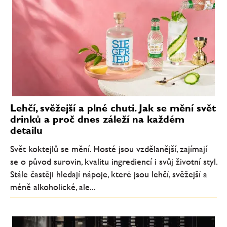
Lehčí, svěžejší a plné chuti. Jak se mění svět
drinků a proč dnes záleží na každém
detailu
Svět koktejlů se mění. Hosté jsou vzdělanější, zajímají
se o původ surovin, kvalitu ingrediencí i svůj životní styl.
Stále častěji hledají nápoje, které jsou lehčí, svěžejší a
méně alkoholické, ale...