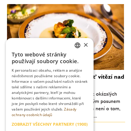
×
Tyto webové stránky
CZECH
používají soubory cookie.
ENGLISH
K personalizaci obsahu, reklam a analýze
Vallmo bez Makovičky: když chuť vítězí nad
návštěvnosti používáme soubory cookie.
Informace o vašem používání našich stránek
efektem
také sdílíme s našimi reklamními a
analytickými partnery, kteří je mohou
Pražské Vallmo vstupuje do nové éry. Bez okázalých
kombinovat s dalšími informacemi, které
gest, bez snahy šokovat, ale s jasně čitelným posunem
jste jim poskytli nebo které shromáždili při
na talíři. Degustační menu ve Vallmu dnes není o tom,
vašem používání jejich služeb.
Zásady
ochrany osobních údajů
co všechno šéfkuchař Daniel Kukačka se...
ZOBRAZIT VŠECHNY PARTNERY
(1900)