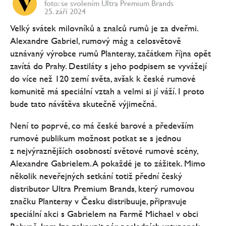
foto: se svolením Ultra Premium Brands
25. září 2024
Velký svátek milovníků a znalců rumů je za dveřmi.
Alexandre Gabriel, rumový mág a celosvětově
uznávaný výrobce rumů Planteray, začátkem října opět
zavítá do Prahy. Destiláty s jeho podpisem se vyvážejí
do více než 120 zemí světa, avšak k české rumové
komunitě má speciální vztah a velmi si jí váží. I proto
bude tato návštěva skutečně výjimečná.
Není to poprvé, co má české barové a především
rumové publikum možnost potkat se s jednou
z nejvýraznějších osobností světové rumové scény,
Alexandre Gabrielem. A pokaždé je to zážitek. Mimo
několik neveřejných setkání totiž přední český
distributor Ultra Premium Brands, který rumovou
značku Planteray v Česku distribuuje, připravuje
speciální akci s Gabrielem na Farmě Michael v obci