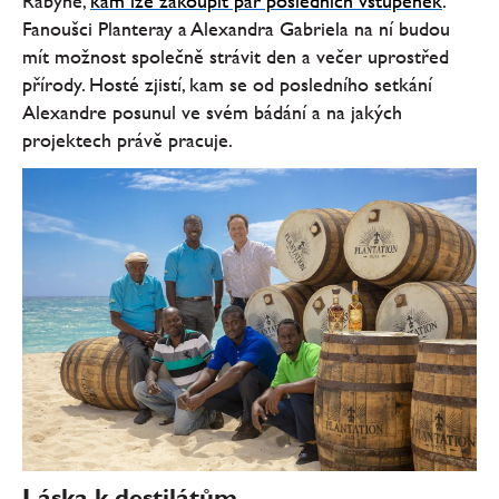
Rabyně,
kam lze zakoupit pár posledních vstupenek
.
Fanoušci Planteray a Alexandra Gabriela na ní budou
mít možnost společně strávit den a večer uprostřed
přírody. Hosté zjistí, kam se od posledního setkání
Alexandre posunul ve svém bádání a na jakých
projektech právě pracuje.
Láska k destilátům