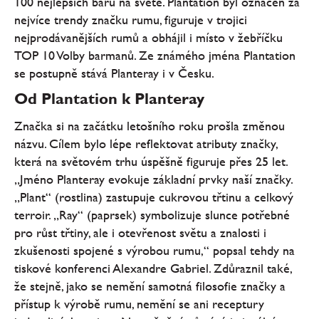
100 nejlepších barů na světě. Plantation byl označen za
nejvíce trendy značku rumu, figuruje v trojici
nejprodávanějších rumů a obhájil i místo v žebříčku
TOP 10 Volby barmanů. Ze známého jména Plantation
se postupně stává Planteray i v Česku.
Od Plantation k Planteray
Značka si na začátku letošního roku prošla změnou
názvu. Cílem bylo lépe reflektovat atributy značky,
která na světovém trhu úspěšně figuruje přes 25 let.
„Jméno Planteray evokuje základní prvky naší značky.
„Plant“ (rostlina) zastupuje cukrovou třtinu a celkový
terroir. „Ray“ (paprsek) symbolizuje slunce potřebné
pro růst třtiny, ale i otevřenost světu a znalosti i
zkušenosti spojené s výrobou rumu,“ popsal tehdy na
tiskové konferenci Alexandre Gabriel. Zdůraznil také,
že stejně, jako se nemění samotná filosofie značky a
přístup k výrobě rumu, nemění se ani receptury