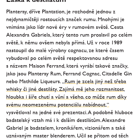
Planteray, dříve Plantation, je rozhodně jednou z
nejdynamičtěji rostoucích značek rumu. Mnohými je
vnímána jako lídr nové éry v rumovém světě. Cesta
Alexandra Gabriela, který tento rum proslavil po celém
světě, k němu ovšem nebyla přímá. Už v roce 1989
nastoupil do malé výrobny cognacu, ze které časem
vybudoval po celém světě respektovanou adresu
s názvem Maison Ferrand, která vyrábí takové značky,
jako jsou Planteray Rum, Ferrand Cognac, Citadelle Gin
nebo Mathilde Liqueurs.
„Rum je zcela jiný než třeba
whisky či jiné destiláty. Zajímá mě jeho rozmanitost,
hloubka i šíře chutí a vůní a všeho, co může rum díky
svému neomezenému potenciálu nabídnout,“
vysvětloval na jedné své prezentaci. A podobně hluboce
badatelský vztah má i k dalším destilátům. Alexandre
Gabriel je badatelem, kronikářem, vizionářem a také
uznávaným master blenderem. Učil se přitom od těch