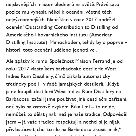
nejslavnějších master blednerů na světě. Právě tato
pozice mu vynesla několik ocenění, včetně těch
nejvýznamnějších. Například v roce 2017 obdržel
ocenění Outstanding Contribution to Distilling od
Amerického lihovarnického institutu (American
Distilling Institute). Mimochodem, tehdy bylo poprvé v
historii toto ocenění uděleno jednotlivci.
Ale zpátky k rumu. Společnost Maison Ferrand je od
roku 2017 vlastníkem barbadoské destilerie West
Indies Rum Distillery, čímž získala automaticky
třetinový podíl i v řadě jamajských destilerií. „Když
jsme koupili destilerii West Indies Rum Distillery na
Barbadosu, začali jsme používat jiné destilační zařízení,
než bylo na ostrově zvykem. Říkali mi – to nejde,
nemůžeš to dělat jinak, než je naše tradice. Odpověděl
jsem – já vaše tradice respektuji a nechci si je nijak
přivlastňovat, chci to ale na Barbadosu zkusit jinak,“