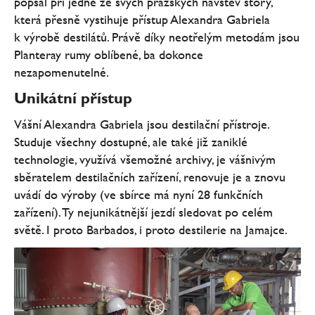
popsal při jedné ze svých pražských návštěv story,
která přesně vystihuje přístup Alexandra Gabriela
k výrobě destilátů. Právě díky neotřelým metodám jsou
Planteray rumy oblíbené, ba dokonce
nezapomenutelné.
Unikátní přístup
Vášní Alexandra Gabriela jsou destilační přístroje.
Studuje všechny dostupné, ale také již zaniklé
technologie, využívá všemožné archivy, je vášnivým
sběratelem destilačních zařízení, renovuje je a znovu
uvádí do výroby (ve sbírce má nyní 28 funkčních
zařízení). Ty nejunikátnější jezdí sledovat po celém
světě. I proto Barbados, i proto destilerie na Jamajce.