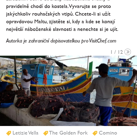
pravidelně chodí do kostela. Vyvarujte se proto
jakýchkoliv rouhačských vtipů. Chcete-li si užít
opravdovou Maltu, zjistěte si, kdy a kde se konají
největší náboženské slavnosti a nenechte si je ujít.
Autorka je zahraniční dopisovatelkou pro VisitChef.com
1 / 12
Letizie Vella
The Golden Fork
Comino