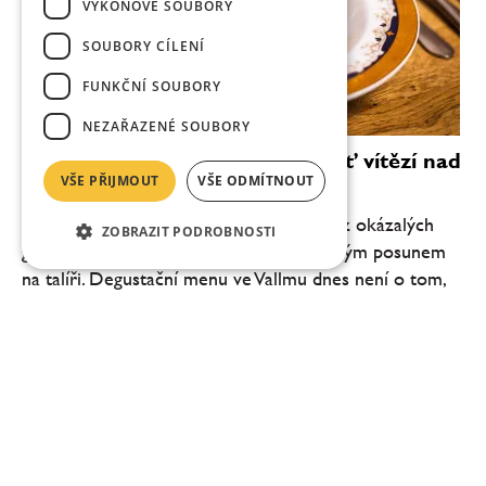
VÝKONOVÉ SOUBORY
SOUBORY CÍLENÍ
FUNKČNÍ SOUBORY
NEZAŘAZENÉ SOUBORY
Vallmo bez Makovičky: když chuť vítězí nad
VŠE PŘIJMOUT
VŠE ODMÍTNOUT
efektem
Pražské Vallmo vstupuje do nové éry. Bez okázalých
ZOBRAZIT PODROBNOSTI
gest, bez snahy šokovat, ale s jasně čitelným posunem
na talíři. Degustační menu ve Vallmu dnes není o tom,
co všechno šéfkuchař Daniel Kukačka se...