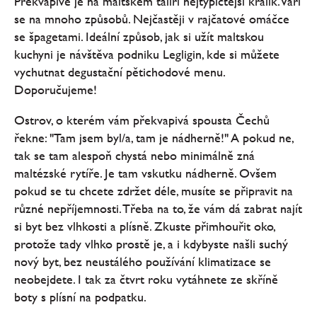
Překvapivě je na maltském talíři nejtypičtější králík. Vaří
se na mnoho způsobů. Nejčastěji v rajčatové omáčce
se špagetami. Ideální způsob, jak si užít maltskou
kuchyni je návštěva podniku Legligin, kde si můžete
vychutnat degustační pětichodové menu.
Doporučujeme!
Ostrov, o kterém vám překvapivá spousta Čechů
řekne: "Tam jsem byl/a, tam je nádherně!" A pokud ne,
tak se tam alespoň chystá nebo minimálně zná
maltézské rytíře. Je tam vskutku nádherně. Ovšem
pokud se tu chcete zdržet déle, musíte se připravit na
různé nepříjemnosti. Třeba na to, že vám dá zabrat najít
si byt bez vlhkosti a plísně. Zkuste přimhouřit oko,
protože tady vlhko prostě je, a i kdybyste našli suchý
nový byt, bez neustálého používání klimatizace se
neobejdete. I tak za čtvrt roku vytáhnete ze skříně
boty s plísní na podpatku.