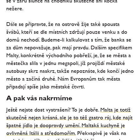
se v žáru slunce na chodníku skutečně ani kočka
nežere.
Dále se připravte, že na ostrově žije také spousta
švábů, kteří se dle místních zdržují pouze venku a do
domů nechodí. Budeme-li kalkulovat s tím, že banka se
za dům nepovažuje, pak mají pravdu. Dalším specifikem
Malty, konkrétně východního pobřeží, je, že se města a
městečka slila v jednu megapoli, jíž projíždí městské
autobusy skrz naskrz, takže nepoznáte, kde končí jedno
město a začíná druhé. Nám Evropanům tak města
připadají spíše jako městské čtvrti.
A pak vás nakrmíme
Ještě nejste dost vystrašení? To je dobře.
Malta je totiž
skutečně nejen krásná, ale je to též gastro ráj, kde najít
špatné jídlo je doopravdy umění. Maltská kuchyně je
ovlivněná Itálii a středomořím.
Překvapivě je však na