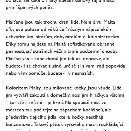
praní špinavých peněz.
Malťané jsou tak trochu drsní lidé. Není divu. Malta
díky své poloze od věků čelí různým nájezdníkům,
uchvatitelům, pirátům, dobyvatelům či kolonizátorům.
Díky tomu najdete na Maltě sofistikované obranné
pevnosti, síť strážních věží a tajné podzemní chodby.
Malťan vás k sobě domů jen tak asi nepozve, ale
budete-li se chovat slušně, určitě si s vámi rád popovídá
nebo vám pomůže, budete-li v nesnázích.
Koloritem Malty jsou milované kočky. Jsou všude. Lidé
jim vytváří zákoutí a domečky, nosí jim hračky, a všichni
– turisté a místní – je krmí. Na spoustě míst ve
městech tak počítejte se zápachem kočičinců, ale
především tlejícího jídla, které kočky nestíhají
konzumovat. Takový plátek syrového masa, rozkládající