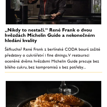
„Nikdy to nestačí.“ René Frank o dvou
hvězdách Michelin Guide a nekonečném
hledání kvality
Šéfkuchař René Frank z berlínské CODA bourá zažité
představy o cukrářství i fine diningu. V restauraci
oceněné dvěma hvězdami Michelin Guide pracuje bez
bílého cukru, bez kompromisů a bez potřeby...