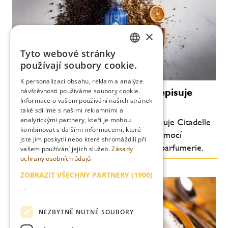
×
Tyto webové stránky
CZECH
používají soubory cookie.
ENGLISH
K personalizaci obsahu, reklam a analýze
Luxus bez promile: Citadelle přepisuje
návštěvnosti používáme soubory cookie.
Informace o vašem používání našich stránek
pravidla ginu
také sdílíme s našimi reklamními a
analytickými partnery, kteří je mohou
Průkopník moderního craft ginu představuje Citadelle
kombinovat s dalšími informacemi, které
0.0 – nealkoholický destilát vytvořený pomocí
jste jim poskytli nebo které shromáždili při
technologií inspirovaných světem haute parfumerie.
vašem používání jejich služeb.
Zásady
ochrany osobních údajů
ZOBRAZIT VŠECHNY PARTNERY
(1900)
→
NEZBYTNĚ NUTNÉ SOUBORY