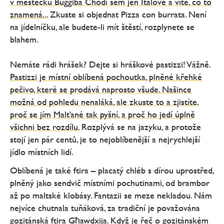
v městečku Buggiba Chodí sem jen Italové a víte, co to
znamená...
Zkuste si objednat Pizza con burrata. Není
na jídelníčku, ale budete-li mít štěstí, rozplynete se
blahem.
Nemáte rádi hrášek? Dejte si hráškové pastizzi! Vážně.
Pastizzi je místní oblíbená pochoutka, plněné křehké
pečivo, které se prodává naprosto všude. Našince
možná od pohledu nenaláká, ale zkuste to a zjistíte,
proč se jím Malťané tak pyšní, a proč ho jedí úplně
všichni bez rozdílu.
Rozplývá se na jazyku, a protože
stojí jen pár centů, je to nejoblíbenější a nejrychlejší
jídlo místních lidí.
Oblíbená je také ftira – placatý chléb s dírou uprostřed,
plněný jako sendvič místními pochutinami, od brambor
až po maltské klobásy. Fantazii se meze nekladou. Nám
nejvíce chutnala tuňáková, za tradiční je považována
gozitánská ftira Għawdxija. Když je řeč o gozitánském