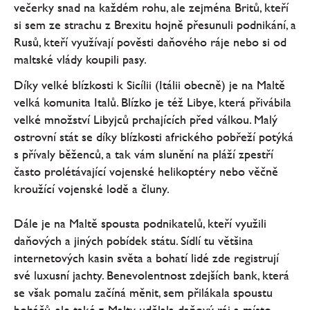
večerky snad na každém rohu, ale zejména Britů, kteří
si sem ze strachu z Brexitu hojně přesunuli podnikání, a
Rusů, kteří využívají pověsti daňového ráje nebo si od
maltské vlády koupili pasy.
Díky velké blízkosti k Sicílii (Itálii obecně) je na Maltě
velká komunita Italů. Blízko je též Libye, která přivábila
velké množství Libyjců prchajících před válkou. Malý
ostrovní stát se díky blízkosti afrického pobřeží potýká
s přívaly běženců, a tak vám slunění na pláží zpestří
často prolétávající vojenské helikoptéry nebo věčně
kroužící vojenské lodě a čluny.
Dále je na Maltě spousta podnikatelů, kteří využili
daňových a jiných pobídek státu. Sídlí tu většina
internetových kasin světa a bohatí lidé zde registrují
své luxusní jachty. Benevolentnost zdejších bank, která
se však pomalu začíná měnit, sem přilákala spoustu
boháčů, ale také z Malty udělala daňový ráj a místo