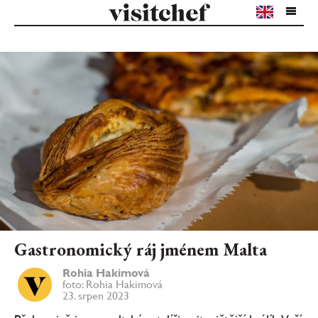
Gastronomický ráj jménem Malta
Rohia Hakimová
foto: Rohia Hakimová
23. srpen 2023