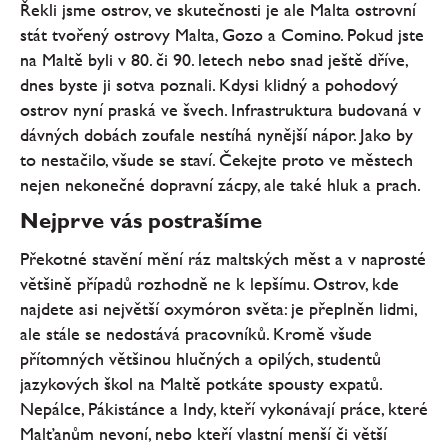
Řekli jsme ostrov, ve skutečnosti je ale Malta ostrovní
stát tvořený ostrovy Malta, Gozo a Comino. Pokud jste
na Maltě byli v 80. či 90. letech nebo snad ještě dříve,
dnes byste ji sotva poznali. Kdysi klidný a pohodový
ostrov nyní praská ve švech. Infrastruktura budovaná v
dávných dobách zoufale nestíhá nynější nápor. Jako by
to nestačilo, všude se staví. Čekejte proto ve městech
nejen nekonečné dopravní zácpy, ale také hluk a prach.
Nejprve vás postrašíme
Překotné stavění mění ráz maltských měst a v naprosté
většině případů rozhodně ne k lepšímu. Ostrov, kde
najdete asi největší oxymóron světa: je přeplněn lidmi,
ale stále se nedostává pracovníků. Kromě všude
přítomných většinou hlučných a opilých, studentů
jazykových škol na Maltě potkáte spousty expatů.
Nepálce, Pákistánce a Indy, kteří vykonávají práce, které
Malťanům nevoní, nebo kteří vlastní menší či větší