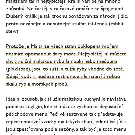
maltském talíři nejtypičtější králík. Vaří se na mnoho
způsobů. Nejčastěji v rajčatové omáčce se špagetami.
Dušený králík je tak trochu považován zá národní jídlo,
proto neváhejte a ochutnejte stuffat tal-fenek (rabbit
stew).
Protože je Malta ze všech stran obklopena mořem,
nesmíte opomenout dary moře. Nejtypičtěji si můžete
dát tradiční maltskou rybu lampuki nebo mečouna
(pixxispad). Jsou to sušší a tužší ryby vhodné do soté.
Zdejší vody, a posléze restaurace, ale nabízí širokou
škálu ryb a mořských plodů.
Ideální způsob, jak si užít maltskou kuchyni je návštěva
podniku Legligin, kde si můžete vychutnat degustační
pětichodové menu. Pečlivě sestavené tak představuje
reprezentativní vzorky maltských chutí, jednotlivá jídla
jsou zpestřována podle sezóny, a tak byť je toto menu