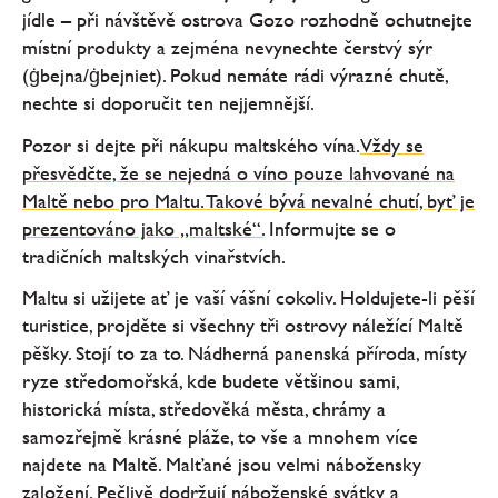
jídle – při návštěvě ostrova Gozo rozhodně ochutnejte
místní produkty a zejména nevynechte čerstvý sýr
(ġbejna/ġbejniet). Pokud nemáte rádi výrazné chutě,
nechte si doporučit ten nejjemnější.
Pozor si dejte při nákupu maltského vína.
Vždy se
přesvědčte, že se nejedná o víno pouze lahvované na
Maltě nebo pro Maltu. Takové bývá nevalné chutí, byť je
prezentováno jako „maltské“.
Informujte se o
tradičních maltských vinařstvích.
Maltu si užijete ať je vaší vášní cokoliv. Holdujete-li pěší
turistice, projděte si všechny tři ostrovy náležící Maltě
pěšky. Stojí to za to. Nádherná panenská příroda, místy
ryze středomořská, kde budete většinou sami,
historická místa, středověká města, chrámy a
samozřejmě krásné pláže, to vše a mnohem více
najdete na Maltě. Malťané jsou velmi nábožensky
založení. Pečlivě dodržují náboženské svátky a