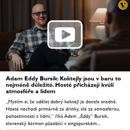
Adam Eddy Bursik: Koktejly jsou v baru to
nejméně důležité. Hosté přicházejí kvůli
atmosféře a lidem
„Myslím si, že udělat dobrý koktejl je docela snadné.
Hosté nechodí primárně za drinky, ale za atmosférou,
pohostinností a lidmi,“ říká Adam „Eddy“ Bursik,
slovenský barman působící v singapurském...