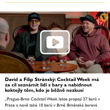
David a Filip Stránský: Cocktail Week má
za cíl seznámit lidi s bary a nabídnout
koktejly těm, kdo je běžně nezkusí
„Prague-Brno Cocktail Week letos propojí 27 barů v
Praze a nově také 10 barů v Brně. Brněnská barová