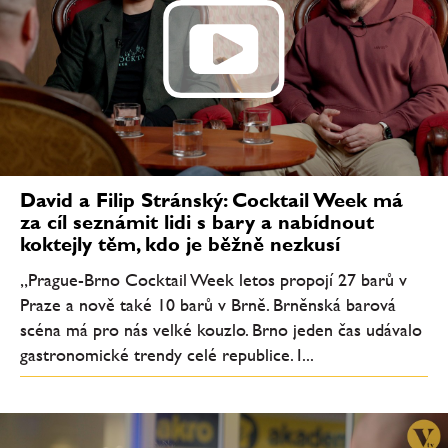
David a Filip Stránský: Cocktail Week má
za cíl seznámit lidi s bary a nabídnout
koktejly těm, kdo je běžně nezkusí
„Prague-Brno Cocktail Week letos propojí 27 barů v
Praze a nově také 10 barů v Brně. Brněnská barová
scéna má pro nás velké kouzlo. Brno jeden čas udávalo
gastronomické trendy celé republice. I...