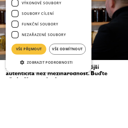
VÝKONOVÉ SOUBORY
SOUBORY CÍLENÍ
FUNKČNÍ SOUBORY
NEZAŘAZENÉ SOUBORY
VŠE PŘIJMOUT
VŠE ODMÍTNOUT
ZOBRAZIT PODROBNOSTI
Ana Roš: Pro kuchaře je důležitější
autenticita než mezinárodnost. Buďte
především sami sebou
„Když měl do Slovinska přijít Michelin Guide, řekla
jsem svým lidem, že budeme mít buď dvě hvězdy, nebo
žádnou. Nejsme typ restaurace na jednu michelinskou
hvězdu — ale stejně tak se mohlo stát, že...