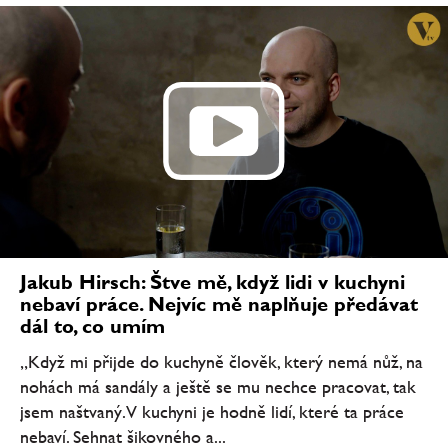
Jakub Hirsch: Štve mě, když lidi v kuchyni
nebaví práce. Nejvíc mě naplňuje předávat
dál to, co umím
„Když mi přijde do kuchyně člověk, který nemá nůž, na
nohách má sandály a ještě se mu nechce pracovat, tak
jsem naštvaný. V kuchyni je hodně lidí, které ta práce
nebaví. Sehnat šikovného a...