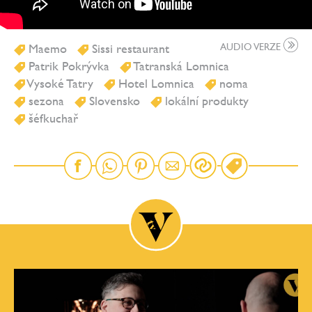
Maemo
Sissi restaurant
AUDIO VERZE
Patrik Pokrývka
Tatranská Lomnica
Vysoké Tatry
Hotel Lomnica
noma
sezona
Slovensko
lokální produkty
šéfkuchař