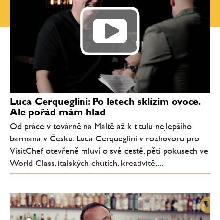
Luca Cerqueglini: Po letech sklízím ovoce.
Ale pořád mám hlad
Od práce v továrně na Maltě až k titulu nejlepšího
barmana v Česku. Luca Cerqueglini v rozhovoru pro
VisitChef otevřeně mluví o své cestě, pěti pokusech ve
World Class, italských chutích, kreativitě,...