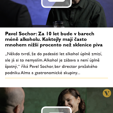
Pavel Sochor: Za 10 let bude v barech
méně alkoholu. Koktejly mají často
mnohem nižší procento než sklenice piva
„Někdo tvrdí, že do padesáti let alkohol úplně zmizí,
ale já si to nemyslím. Alkohol je zábava a není úplně
špatný,“ říká Pavel Sochor, bar director pražského
podniku Alma a gastronomické skupiny...