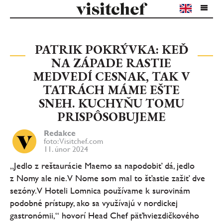
PATRIK POKRÝVKA: KEĎ
NA ZÁPADE RASTIE
MEDVEDÍ CESNAK, TAK V
TATRÁCH MÁME EŠTE
SNEH. KUCHYŇU TOMU
PRISPÔSOBUJEME
Redakce
foto: Visitchef.com
11. únor 2024
„Jedlo z reštaurácie Maemo sa napodobiť dá, jedlo
z Nomy ale nie. V Nome som mal to šťastie zažiť dve
sezóny. V Hoteli Lomnica používame k surovinám
podobné prístupy, ako sa využívajú v nordickej
gastronómii,“ hovorí Head Chef päťhviezdičkového