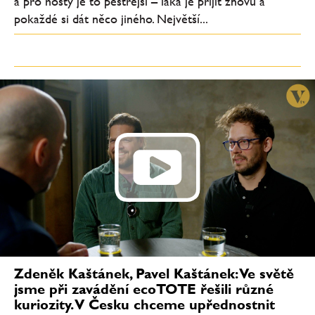
a pro hosty je to pestřejší – láká je přijít znovu a
pokaždé si dát něco jiného. Největší...
Zdeněk Kaštánek, Pavel Kaštánek: Ve světě
jsme při zavádění ecoTOTE řešili různé
kuriozity. V Česku chceme upřednostnit