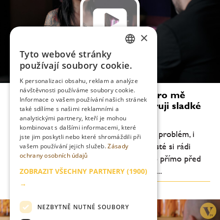
×
Tyto webové stránky
CZECH
používají soubory cookie.
ENGLISH
K personalizaci obsahu, reklam a analýze
návštěvnosti používáme soubory cookie.
Millie Tang: Vytváření drinků je pro mě
Informace o vašem používání našich stránek
velmi osobní věc. Osobně preferuji sladké
také sdílíme s našimi reklamními a
dezertní koktejly
analytickými partnery, kteří je mohou
kombinovat s dalšími informacemi, které
„Předpřipravené drinky podle mě nejsou problém, i
jste jim poskytli nebo které shromáždili při
když mnozí tvrdí opak. Je pravdou, že hosté si rádi
vašem používání jejich služeb.
Zásady
ochrany osobních údajů
užívají divadlo kolem koktejlu míchaného přímo před
nimi, ale příprava předem nám umožňuje...
ZOBRAZIT VŠECHNY PARTNERY
(1900)
→
NEZBYTNĚ NUTNÉ SOUBORY