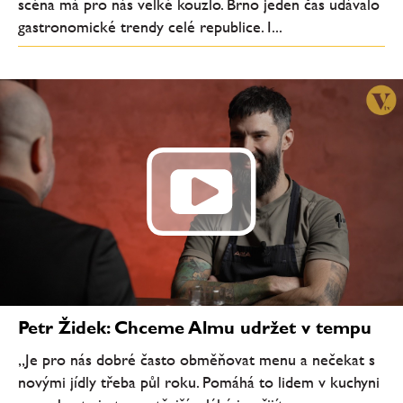
scéna má pro nás velké kouzlo. Brno jeden čas udávalo
gastronomické trendy celé republice. I...
Petr Židek: Chceme Almu udržet v tempu
„Je pro nás dobré často obměňovat menu a nečekat s
novými jídly třeba půl roku. Pomáhá to lidem v kuchyni