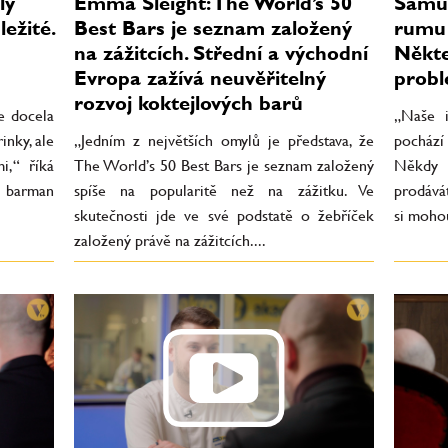
ly
Emma Sleight: The World’s 50
Samue
ežité.
Best Bars je seznam založený
rumu 
na zážitcích. Střední a východní
Někte
Evropa zažívá neuvěřitelný
prob
rozvoj koktejlových barů
je docela
„Naše i
inky, ale
„Jedním z největších omylů je představa, že
pochází
i,“ říká
The World’s 50 Best Bars je seznam založený
Někdy 
 barman
spíše na popularitě než na zážitku. Ve
prodává
skutečnosti jde ve své podstatě o žebříček
si mohou
založený právě na zážitcích....