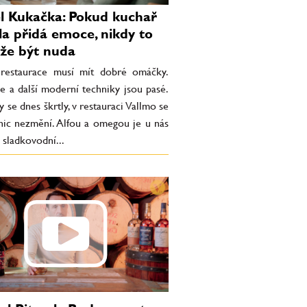
l Kukačka: Pokud kuchař
dla přidá emoce, nikdy to
že být nuda
restaurace musí mít dobré omáčky.
e a další moderní techniky jsou pasé.
 se dnes škrtly, v restauraci Vallmo se
 nic nezmění. Alfou a omegou je u nás
 sladkovodní...