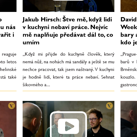
o
Jakub Hirsch: Štve mě, když lidi
David
u nás
v kuchyni nebaví práce. Nejvíc
Week 
řit i
mě naplňuje předávat dál to, co
bary 
umím
kdo j
 reaguje
„Když mi přijde do kuchyně člověk, který
„Prague
oto letos
nemá nůž, na nohách má sandály a ještě se mu
barů v 
elinské
nechce pracovat, tak jsem naštvaný. V kuchyni
Brněns
stá také
je hodně lidí, které ta práce nebaví. Sehnat
kouzl
šikovného a...
gastrono