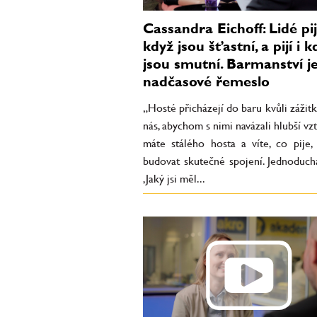
Cassandra Eichoff: Lidé pijí
když jsou šťastní, a pijí i k
jsou smutní. Barmanství j
nadčasové řemeslo
„Hosté přicházejí do baru kvůli zážitk
nás, abychom s nimi navázali hlubší vz
máte stálého hosta a víte, co pije, 
budovat skutečné spojení. Jednoduch
‚Jaký jsi měl...