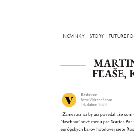
NOVINKY
STORY
FUTURE F
MARTIN
FĽAŠE,
Redakce
foto: Visitchef.com
14. duben 2024
„Zamestnanci by asi povedali, že som ol
Navrhnúť nové menu pre Scarfes Bar tr
európskych barov hotelovej siete Ro