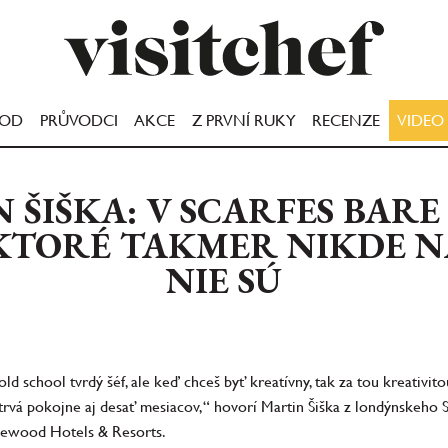
OOD
PRŮVODCI
AKCE
Z PRVNÍ RUKY
RECENZE
VIDEO
 ŠIŠKA: V SCARFES BARE
 KTORÉ TAKMER NIKDE N
NIE SÚ
d school tvrdý šéf, ale keď chceš byť kreatívny, tak za tou kreativitou
vá pokojne aj desať mesiacov,“ hovorí Martin Šiška z londýnskeho Sc
sewood Hotels & Resorts.