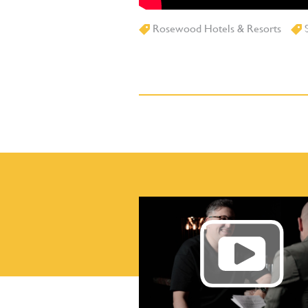
Rosewood Hotels & Resorts
S