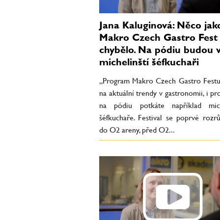
Jana Kaluginová: Něco jak
Makro Czech Gastro Fest 
chybělo. Na pódiu budou va
michelinští šéfkuchaři
„Program Makro Czech Gastro Festu
na aktuální trendy v gastronomii, i pr
na pódiu potkáte například mich
šéfkuchaře. Festival se poprvé rozrů
do O2 areny, před O2...