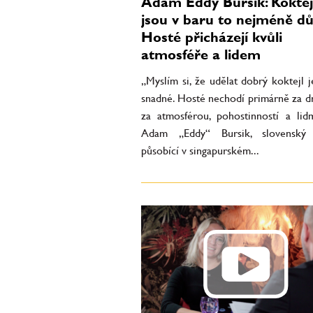
Adam Eddy Bursik: Koktej
jsou v baru to nejméně důl
Hosté přicházejí kvůli
atmosféře a lidem
„Myslím si, že udělat dobrý koktejl 
snadné. Hosté nechodí primárně za dr
za atmosférou, pohostinností a lidm
Adam „Eddy“ Bursik, slovenský
působící v singapurském...