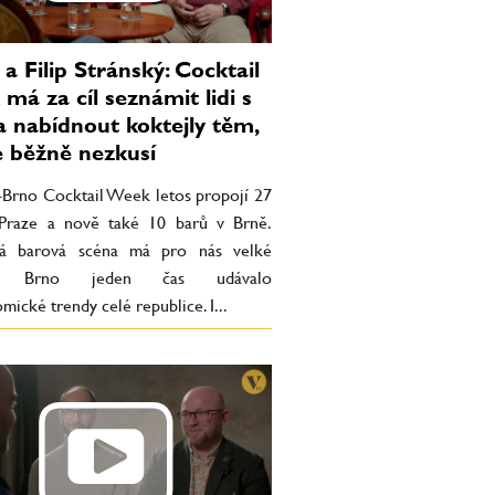
 a Filip Stránský: Cocktail
má za cíl seznámit lidi s
a nabídnout koktejly těm,
e běžně nezkusí
-Brno Cocktail Week letos propojí 27
Praze a nově také 10 barů v Brně.
ká barová scéna má pro nás velké
o. Brno jeden čas udávalo
mické trendy celé republice. I...