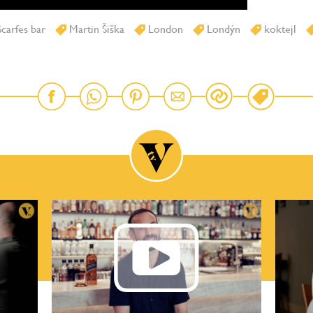
carfes bar
Martin Šiška
London
Londýn
koktejl