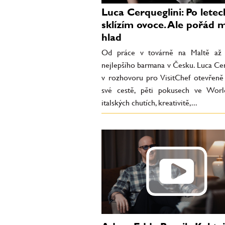
Luca Cerqueglini: Po letec
sklízím ovoce. Ale pořád
hlad
Od práce v továrně na Maltě až 
nejlepšího barmana v Česku. Luca Cer
v rozhovoru pro VisitChef otevřeně
své cestě, pěti pokusech ve Worl
italských chutích, kreativitě,...