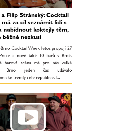
 a Filip Stránský: Cocktail
má za cíl seznámit lidi s
a nabídnout koktejly těm,
e běžně nezkusí
-Brno Cocktail Week letos propojí 27
Praze a nově také 10 barů v Brně.
ká barová scéna má pro nás velké
o. Brno jeden čas udávalo
mické trendy celé republice. I...