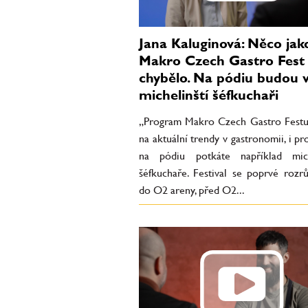
Jana Kaluginová: Něco jak
Makro Czech Gastro Fest 
chybělo. Na pódiu budou va
michelinští šéfkuchaři
„Program Makro Czech Gastro Festu
na aktuální trendy v gastronomii, i pr
na pódiu potkáte například mich
šéfkuchaře. Festival se poprvé rozrů
do O2 areny, před O2...