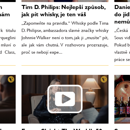
h
Tim D. Philips: Nejlepší způsob,
Danie
 mám
jak pít whisky, je ten váš
do jí
nemů
„Zapomeňte na pravidla.“ Whisky podle Tima
k titulu
D. Philipse, ambassadora slavné značky whisky
„Česká 
queglini
Johnnie Walker není o tom, jak ji „musíte“ pít,
Sous vid
 mluví o
ale jak vám chutná. V rozhovoru prozrazuje,
Pokud by
d Class,
proč se nebojí expe...
vlastně
práce se