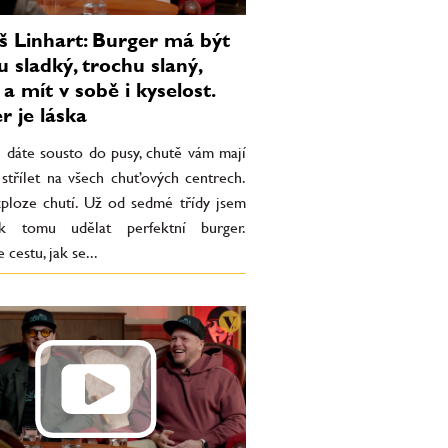
 Linhart: Burger má být
u sladký, trochu slaný,
a mít v sobě i kyselost.
r je láska
i dáte sousto do pusy, chutě vám mají
 střílet na všech chuťových centrech.
xploze chutí. Už od sedmé třídy jsem
 k tomu udělat perfektní burger.
cestu, jak se...