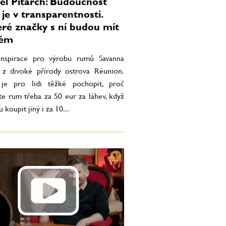
l Pitarch: Budoucnost
je v transparentnosti.
ré značky s ní budou mít
lém
nspirace pro výrobu rumů Savanna
 z divoké přírody ostrova Réunion.
je pro lidi těžké pochopit, proč
te rum třeba za 50 eur za láhev, když
 koupit jiný i za 10...