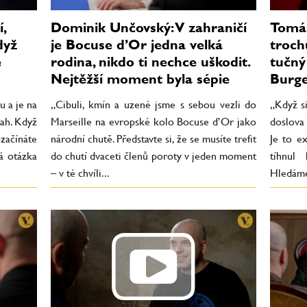
,
Dominik Unčovský: V zahraničí
Tomáš
dyž
je Bocuse d’Or jedna velká
troch
e
rodina, nikdo ti nechce uškodit.
tučný 
Nejtěžší moment byla sépie
Burge
u a je na
„Cibuli, kmín a uzené jsme s sebou vezli do
„Když s
tah. Když
Marseille na evropské kolo Bocuse d’Or jako
doslova
začínáte
národní chutě. Představte si, že se musíte trefit
Je to e
á otázka
do chutí dvaceti členů poroty v jeden moment
tíhnul
– v té chvíli...
Hledáme 