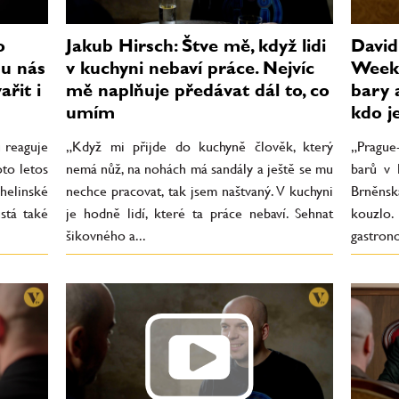
o
Jakub Hirsch: Štve mě, když lidi
David
u nás
v kuchyni nebaví práce. Nejvíc
Week 
řit i
mě naplňuje předávat dál to, co
bary 
umím
kdo j
 reaguje
„Když mi přijde do kuchyně člověk, který
„Prague
oto letos
nemá nůž, na nohách má sandály a ještě se mu
barů v 
elinské
nechce pracovat, tak jsem naštvaný. V kuchyni
Brněns
stá také
je hodně lidí, které ta práce nebaví. Sehnat
kouzl
šikovného a...
gastrono