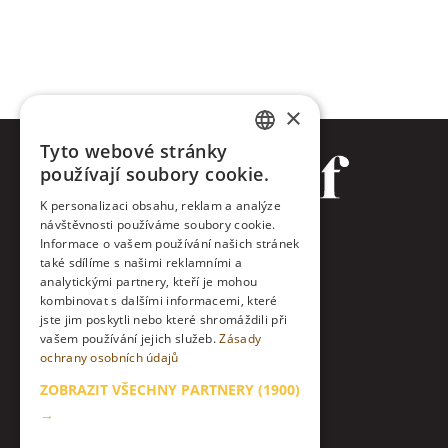
×
Tyto webové stránky
CZECH
používají soubory cookie.
ENGLISH
K personalizaci obsahu, reklam a analýze
návštěvnosti používáme soubory cookie.
Facebook
Informace o vašem používání našich stránek
také sdílíme s našimi reklamními a
Twitter
analytickými partnery, kteří je mohou
kombinovat s dalšími informacemi, které
jste jim poskytli nebo které shromáždili při
Instagram
vašem používání jejich služeb.
Zásady
ochrany osobních údajů
LinkedIn
ZOBRAZIT VŠECHNY PARTNERY
(1900)
Kontakt
→
O nás & etický kodex