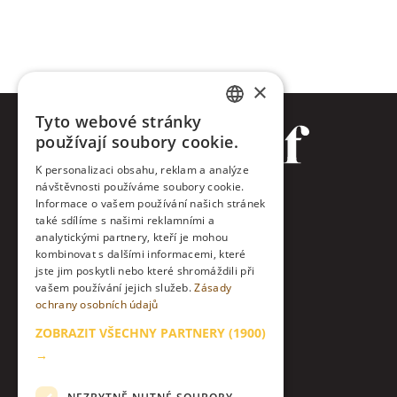
×
Tyto webové stránky
CZECH
používají soubory cookie.
ENGLISH
K personalizaci obsahu, reklam a analýze
návštěvnosti používáme soubory cookie.
Facebook
Informace o vašem používání našich stránek
také sdílíme s našimi reklamními a
Twitter
analytickými partnery, kteří je mohou
kombinovat s dalšími informacemi, které
jste jim poskytli nebo které shromáždili při
Instagram
vašem používání jejich služeb.
Zásady
ochrany osobních údajů
LinkedIn
ZOBRAZIT VŠECHNY PARTNERY
(1900)
Kontakt
→
O nás & etický kodex