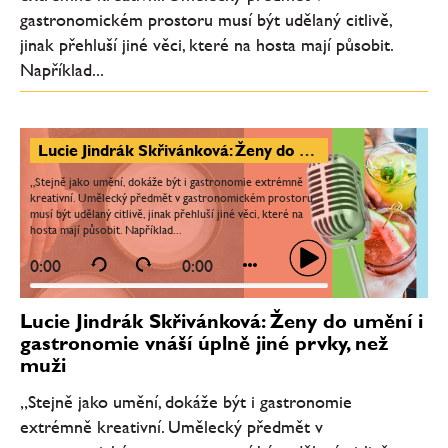
gastronomickém prostoru musí být udělaný citlivě,
jinak přehluší jiné věci, které na hosta mají působit.
Například...
Lucie Jindrák Skřivánková: Ženy do umění i gastronomie vnáší úplně jiné prvky, než muži
„Stejně jako umění, dokáže být i gastronomie extrémně
kreativní. Umělecký předmět v gastronomickém prostoru
musí být udělaný citlivě, jinak přehluší jiné věci, které na
hosta mají působit. Například...
0:00
0:00
Lucie Jindrák Skřivánková: Ženy do umění i
gastronomie vnáší úplně jiné prvky, než
muži
„Stejně jako umění, dokáže být i gastronomie
extrémně kreativní. Umělecký předmět v