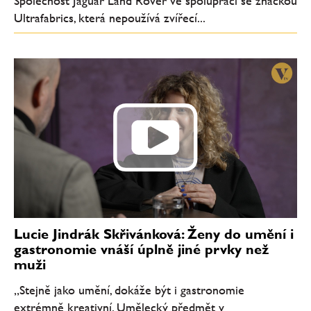
Společnost Jaguar Land Rover ve spolupráci se značkou
Ultrafabrics, která nepoužívá zvířecí...
Lucie Jindrák Skřivánková: Ženy do umění i
gastronomie vnáší úplně jiné prvky než
muži
„Stejně jako umění, dokáže být i gastronomie
extrémně kreativní. Umělecký předmět v