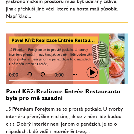
gastronomickém prostoru musí být udělaný citlivě,
jinak přehluší jiné věci, které na hosta mají působit.
Například...
Pavel Kříž: Realizace Entrée Restaurantu byla pro mě zásadní
„S Přemkem Forejtem se to prostě potkalo. U tvorby
interiéru přemýšlím nad tím, jak se v něm lidé budou cítit.
Dobrý interiér není jenom o penězích, je to o nápadech.
Lidé viděli interiér Entrée,...
0:00
0:00
Pavel Kříž: Realizace Entrée Restaurantu
byla pro mě zásadní
„S Přemkem Forejtem se to prostě potkalo. U tvorby
interiéru přemýšlím nad tím, jak se v něm lidé budou
cítit. Dobrý interiér není jenom o penězích, je to o
nápadech. Lidé viděli interiér Entrée,...