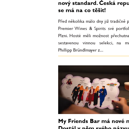
nový standard. Česká repu
se má na co těšit!
Před několika málo dny již tradičně p
Premier Wines & Spirits své portfol
Plzni. Hosté měli možnost přechutna
sestavenou vinnou selekci, na m
Phillipp Bründlmayer z...
My Friends Bar má nové 
Dostál v něm svého názvu