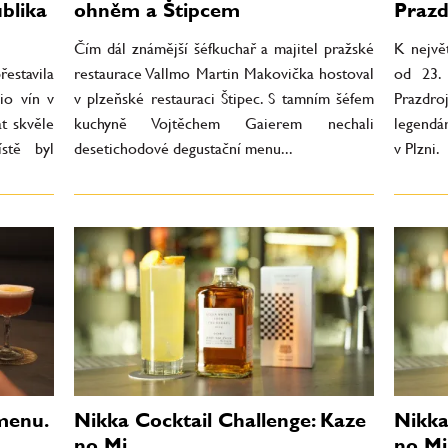
blika
ohněm a Štipcem
Prazdr
Čím dál známější šéfkuchař a majitel pražské
K nejvě
řestavila
restaurace Vallmo Martin Makovička hostoval
od 23. 
io vín v
v plzeňské restauraci Štipec. S tamním šéfem
Prazdroj
t skvěle
kuchyně Vojtěchem Gaierem nechali
legendá
ístě byl
desetichodové degustační menu...
v Plzni.
menu.
Nikka Cocktail Challenge: Kaze
Nikka
no Mi
no Mi