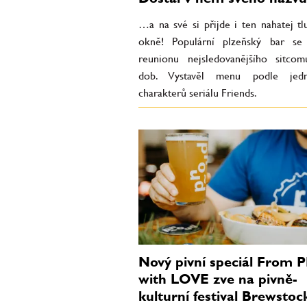
…a na své si přijde i ten nahatej tl
okně! Populární plzeňský bar se
reunionu nejsledovanějšího sitco
dob. Vystavěl menu podle jedno
charakterů seriálu Friends.
Nový pivní speciál From
with LOVE zve na pivně-
kulturní festival Brewstoc