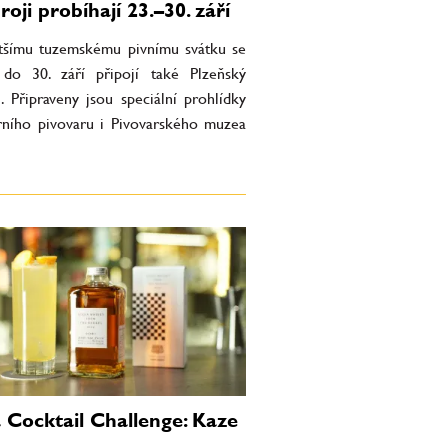
oji probíhají 23.–30. září
tšímu tuzemskému pivnímu svátku se
do 30. září připojí také Plzeňský
. Připraveny jsou speciální prohlídky
rního pivovaru i Pivovarského muzea
 Cocktail Challenge: Kaze