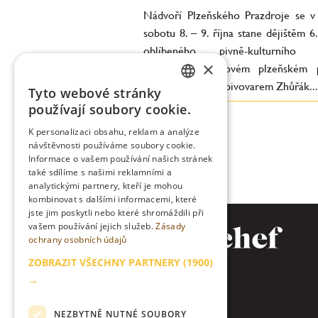
Nádvoří Plzeňského Prazdroje se v
sobotu 8. – 9. října stane dějištěm 6
oblíbeného pivně-kulturního fe
×
Brewstock. V novém plzeňském p
Proud společně s pivovarem Zhůřák...
Tyto webové stránky
CZECH
používají soubory cookie.
ENGLISH
K personalizaci obsahu, reklam a analýze
návštěvnosti používáme soubory cookie.
Informace o vašem používání našich stránek
také sdílíme s našimi reklamními a
analytickými partnery, kteří je mohou
kombinovat s dalšími informacemi, které
jste jim poskytli nebo které shromáždili při
vašem používání jejich služeb.
Zásady
ochrany osobních údajů
ZOBRAZIT VŠECHNY PARTNERY
(1900)
→
NEZBYTNĚ NUTNÉ SOUBORY