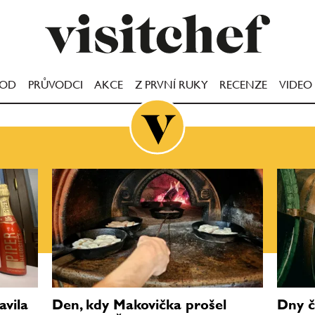
OOD
PRŮVODCI
AKCE
Z PRVNÍ RUKY
RECENZE
VIDEO
avila
Den, kdy Makovička prošel
Dny č