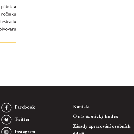
 pátek a
. ročníku
stivalu
ivovaru
Kontakt
Facebook
O nás & etický kodex
Twitter
Zásady zpracování osobních
Instagram
údajů