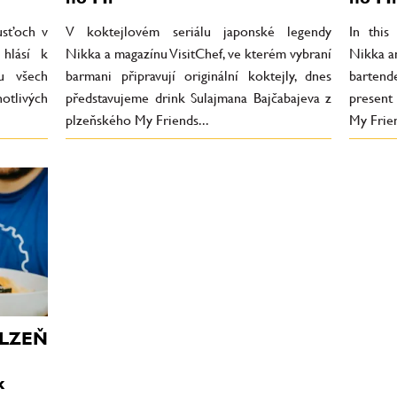
usťoch v
V koktejlovém seriálu japonské legendy
In this
 hlásí k
Nikka a magazínu VisitChef, ve kterém vybraní
Nikka a
mu všech
barmani připravují originální koktejly, dnes
bartend
tlivých
představujeme drink Sulajmana Bajčabajeva z
present
plzeňského My Friends...
My Frien
 PLZEŇ
k