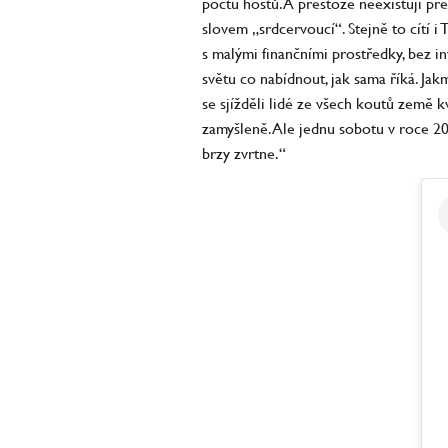
počtu hostů. A přestože neexistují pře
slovem „srdcervoucí“. Stejně to cítí 
s malými finančními prostředky, bez i
světu co nabídnout, jak sama říká. Jak
se sjížděli lidé ze všech koutů země 
zamyšleně. Ale jednu sobotu v roce 20
brzy zvrtne.“