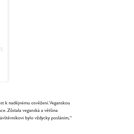
itost k nadějnému osvěžení. Veganskou
ace. Zůstala veganská a většina
 návštěvníkovi bylo vždycky posláním,“