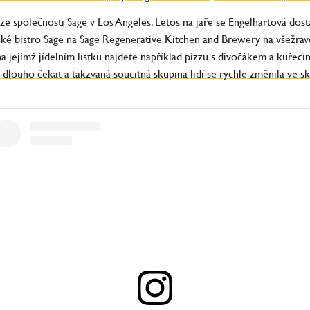
ze společnosti Sage v Los Angeles. Letos na jaře se Engelhartová dosta
ké bistro Sage na Sage Regenerative Kitchen and Brewery na všežravo
na jejímž jídelním lístku najdete například pizzu s divočákem a kuřec
ouho čekat a takzvaná soucitná skupina lidí se rychle změnila ve skup