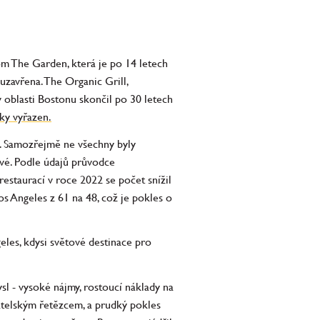
om The Garden, která je po 14 letech
uzavřena. The Organic Grill,
 oblasti Bostonu skončil po 30 letech
ky vyřazen.
í. Samozřejmě ne všechny byly
livé. Podle údajů průvodce
staurací v roce 2022 se počet snížil
s Angeles z 61 na 48, což je pokles o
eles, kdysi světové destinace pro
sl - vysoké nájmy, rostoucí náklady na
vatelským řetězcem, a prudký pokles