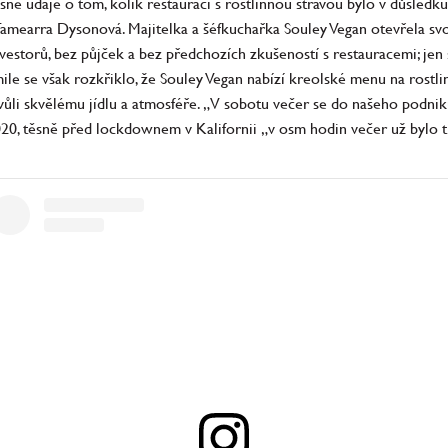
sné údaje o tom, kolik restaurací s rostlinnou stravou bylo v důsledk
i Tamearra Dysonová. Majitelka a šéfkuchařka Souley Vegan otevřela s
nvestorů, bez půjček a bez předchozích zkušeností s restauracemi; jen
mile se však rozkřiklo, že Souley Vegan nabízí kreolské menu na rostlin
kvůli skvělému jídlu a atmosféře. „V sobotu večer se do našeho podn
20, těsně před lockdownem v Kalifornii „v osm hodin večer už bylo ti