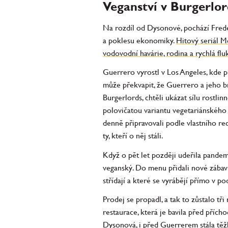
Veganství v Burgerlor
Na rozdíl od Dysonové, pochází Frede
a poklesu ekonomiky.
Hitový seriál M
vodovodní havárie, rodina a rychlá fl
Guerrero vyrostl v Los Angeles, kde 
může překvapit, že Guerrero a jeho b
Burgerlords, chtěli ukázat sílu rostli
polovičatou variantu vegetariánského 
denně připravovali podle vlastního re
ty, kteří o něj stáli.
Když o pět let později udeřila pandemi
veganský. Do menu přidali nové zábavn
střídají a které se vyrábějí přímo v p
Prodej se propadl, a tak to zůstalo tř
restaurace, která je bavila před příc
Dysonová, i před Guerrerem stála těžká