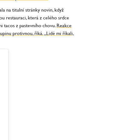
la na titulní stránky novin, když
u restauraci, která z celého srdce
ími tacos z pastevního chovu.
Reakce
inu protivnou, říká. „Lidé mi říkali,