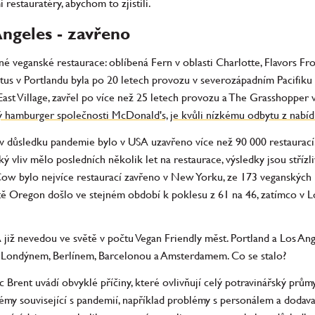
 restauratéry, abychom to zjistili.
Angeles - zavřeno
né veganské restaurace: oblíbená Fern v oblasti Charlotte, Flavors Fr
otus v Portlandu byla po 20 letech provozu v severozápadním Pacifiku 
ast Village, zavřel po více než 25 letech provozu a The Grasshopper v
 hamburger společnosti McDonald's, je kvůli nízkému odbytu z nabíd
e v důsledku pandemie bylo v USA uzavřeno více než 90 000 restaurac
ý vliv mělo posledních několik let na restaurace, výsledky jsou stříz
w bylo nejvíce restaurací zavřeno v New Yorku, ze 173 veganských re
tě Oregon došlo ve stejném období k poklesu z 61 na 46, zatímco v Lo
 již nevedou ve světě v počtu Vegan Friendly měst. Portland a Los Ang
za Londýnem, Berlínem, Barcelonou a Amsterdamem. Co se stalo?
Brent uvádí obvyklé příčiny, které ovlivňují celý potravinářský průmy
lémy související s pandemií, například problémy s personálem a doda