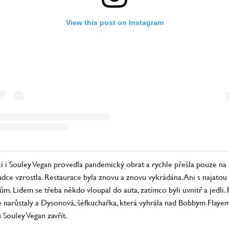
View this post on Instagram
ací i Souley Vegan provedla pandemický obrat a rychle přešla pouze n
rudce vzrostla. Restaurace byla znovu a znovu vykrádána. Ani s naja
m. Lidem se třeba někdo vloupal do auta, zatímco byli uvnitř a jedli. P
e narůstaly a Dysonová, šéfkuchařka, která vyhrála nad Bobbym Flayem,
Souley Vegan zavřít.