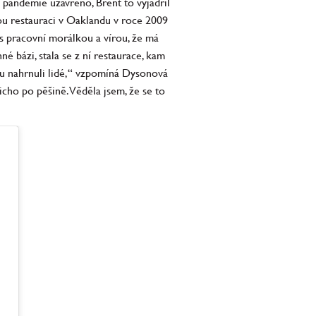
u pandemie uzavřeno, Brent to vyjádřil
vou restauraci v Oaklandu v roce 2009
 s pracovní morálkou a vírou, že má
né bázi, stala se z ní restaurace, kam
iku nahrnuli lidé,“ vzpomíná Dysonová
cho po pěšině. Věděla jsem, že se to