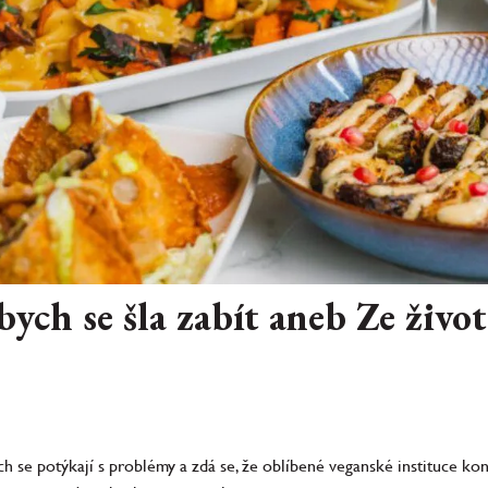
abych se šla zabít aneb Ze živ
h se potýkají s problémy a zdá se, že oblíbené veganské instituce kon