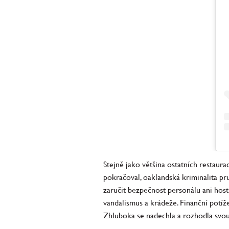
Stejně jako většina ostatních restaur
pokračoval, oaklandská kriminalita p
zaručit bezpečnost personálu ani hostů
vandalismus a krádeže. Finanční potíž
Zhluboka se nadechla a rozhodla svou 