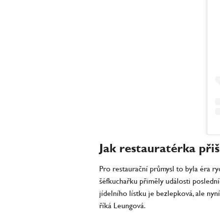
Jak restauratérka přišl
Pro restaurační průmysl to byla éra ry
šéfkuchařku přiměly události posledních
jídelního lístku je bezlepková, ale n
říká Leungová.