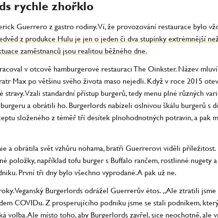
ds rychle zhořklo
rick Guerrero z gastro rodiny. Ví, že provozování restaurace bylo v
edvěd z produkce Hulu je jen o jeden či dva stupínky extrémnější než
uktuace zaměstnanců jsou realitou běžného dne.
pracoval v otcově hamburgerové restauraci The Oinkster. Název mluví
ratr Max po většinu svého života maso nejedli. Když v roce 2015 otev
nné stravy. Vzali standardní přístup burgerů, tedy menu plné různých va
burgeru a obrátili ho. Burgerlords nabízeli oslnivou škálu burgerů s
ceptu složeného z téměř tří desítek plnohodnotných potravin, a pak 
e a obrátila svět vzhůru nohama, bratři Guerrerovi viděli příležitost.
é položky, například tofu burger s Buffalo rančem, rostlinné nugety a 
odniku. První tři dny bylo všechno vyprodané. A pak už ne.
i roky. Veganský Burgerlords odrážel Guerrerův étos. „Ale ztratili jsme
hodem COVIDu. Z prosperujícího podniku jsme se stali podnikem, který
 volba. Ale místo toho, aby Burgerlords zavřel, sice neochotně, ale vr