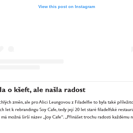
View this post on Instagram
a o kšeft, ale našla radost
chlých změn, ale pro Alici Leungovou z Filadelfie to byla také přílež
 let k rebrandingu Soy Cafe, tedy její 20 let staré filadelfské restaur
yní má možná širší název „Joy Cafe“. „Přinášet trochu radosti každému