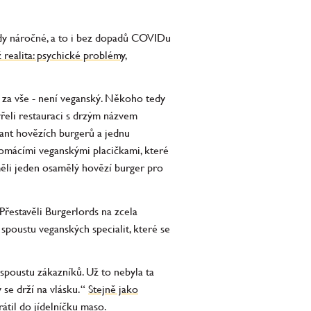
ždy náročné, a to i bez dopadů COVIDu
 realita: psychické problémy,
 za vše - není veganský. Někoho tedy
řeli restauraci s drzým názvem
riant hovězích burgerů a jednu
 domácími veganskými placičkami, které
měli jeden osamělý hovězí burger pro
 Přestavěli Burgerlords na zcela
spoustu veganských specialit, které se
 spoustu zákazníků. Už to nebyla ta
 se drží na vlásku.“
Stejně jako
átil do jídelníčku maso.