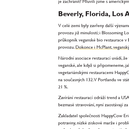
je zachránit? Mluvili jsme s americkými
Beverly, Florida, Los 
V celé zemi byly zavřeny další význam
provozu již minulostí; i Blossoming L
průkopník veganské bio restaurace v E
provozu.
Dokonce i McPlant, veganský
Národní asociace restaurací uvádí, ž
veganské, ale když si připomeneme, jak
vegetariánskými restauracemi HappyCo
na současných 132. V Portlandu ve stá
21 %.
Zavírání restaurací odráží trend a USA
bezmasé stravování, nyní zaostávají 
Zakladatel společnosti HappyCow Eric 
potraviny, nízké ziskové marže i prob