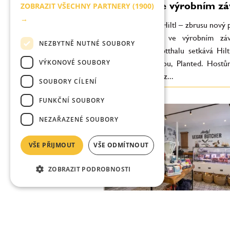
restauraci ve výrobním z
ZOBRAZIT VŠECHNY PARTNERY
(1900)
→
Planted.bistro by Hiltl – zbrusu nový 
němž se přímo ve výrobním zá
NEZBYTNĚ NUTNÉ SOUBORY
švýcarském Kemptthalu setkává Hiltl
VÝKONOVÉ SOUBORY
veganskou značkou, Planted. Hostům
obrovský požitek z...
SOUBORY CÍLENÍ
FUNKČNÍ SOUBORY
NEZAŘAZENÉ SOUBORY
VŠE PŘIJMOUT
VŠE ODMÍTNOUT
ZOBRAZIT PODROBNOSTI
Tentokrát vám nařeže ve
řezník!