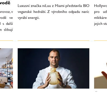
ávodě
Luxusní značka niLuu z Miami představila BIO
Hollywo
provoz, v
veganské hedvábí. Z výrobního odpadu navíc
pro udr
vodě ve
vyrábí energii.
mlékáre
 s další
jejich s
 slibují
ganský
Eleven Madison Park se stane
Česká
vegetariánskou restaurací
techn
kulti