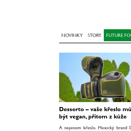
NOVINKY
STORY
FUTURE F
Desserto – vaše křeslo m
být vegan, přitom z kůže
A nejenom křeslo. Mexický brand 