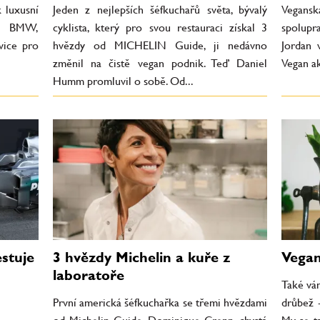
 luxusní
Jeden z nejlepších šéfkuchařů světa, bývalý
Veganská
ro BMW,
cyklista, který pro svou restauraci získal 3
spolupr
vice pro
hvězdy od MICHELIN Guide, ji nedávno
Jordan 
změnil na čistě vegan podnik. Teď Daniel
Vegan ak
Humm promluvil o sobě. Od...
estuje
3 hvězdy Michelin a kuře z
Vegan
laboratoře
Také vám
První americká šéfkuchařka se třemi hvězdami
drůbež -