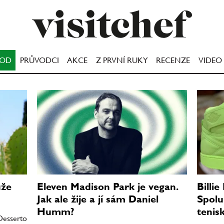
OOD
PRŮVODCI
AKCE
Z PRVNÍ RUKY
RECENZE
VIDEO
ůže
Eleven Madison Park je vegan.
Billie
Jak ale žije a jí sám Daniel
Spolu
Humm?
tenisk
Desserto