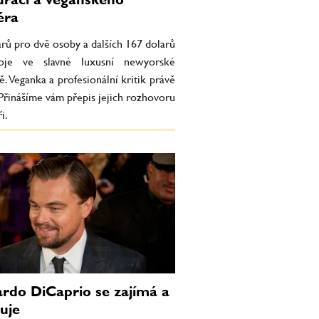
éra
rů pro dvě osoby a dalších 167 dolarů
oje ve slavné luxusní newyorské
ě. Veganka a profesionální kritik právě
 Přinášíme vám přepis jejich rozhovoru
i.
rdo DiCaprio se zajímá a
tuje