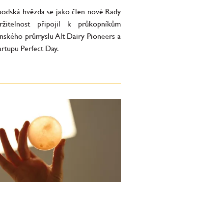
odská hvězda se jako člen nové Rady
žitelnost připojil k průkopníkům
nského průmyslu Alt Dairy Pioneers a
tartupu Perfect Day.
 startupová firma vyvíjí
ologii výroby
vovaného masa