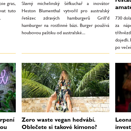
oie gras,
Slavný michelinský šéfkuchař a inovátor
amat
vat tuto
Heston Blumenthal vytvořil pro australský
.
řetězec zdravých hamburgerů Grill'd
730 dola
hamburger na rostlinné bázi. Burger používá
za náp
houbovou paštiku od australské...
tříhvězd
dojedli.
po večeř
trpení
Zero waste vegan hedvábí.
Leona
kou
Oblečete si takové kimono?
inves