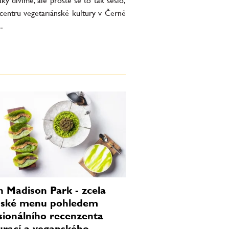
ky divíme, ale prostě se to tak sešlo,
 centru vegetariánské kultury v Černé
..
n Madison Park - zcela
nské menu pohledem
sionálního recenzenta
urací a veganského