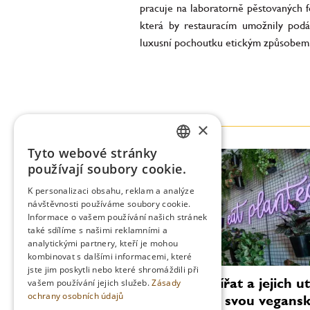
pracuje na laboratorně pěstovaných f
která by restauracím umožnily podá
luxusní pochoutku etickým způsobem
×
Tyto webové stránky
CZECH
používají soubory cookie.
ENGLISH
K personalizaci obsahu, reklam a analýze
návštěvnosti používáme soubory cookie.
Informace o vašem používání našich stránek
také sdílíme s našimi reklamními a
analytickými partnery, kteří je mohou
kombinovat s dalšími informacemi, které
jste jim poskytli nebo které shromáždili při
Zcela bez zvířat a jejich u
vašem používání jejich služeb.
Zásady
ochrany osobních údajů
– Hiltl otvírá svou vegans