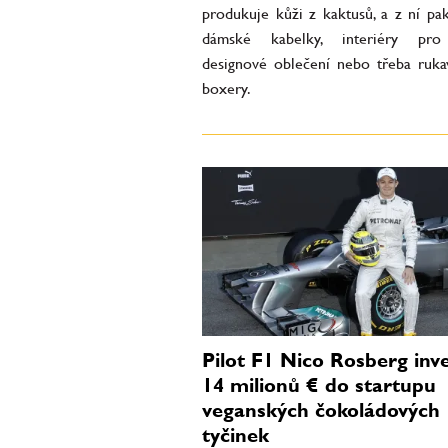
produkuje kůži z kaktusů, a z ní pak
dámské kabelky, interiéry p
designové oblečení nebo třeba ruka
boxery.
Pilot F1 Nico Rosberg inv
14 milionů € do startupu
veganských čokoládových
tyčinek