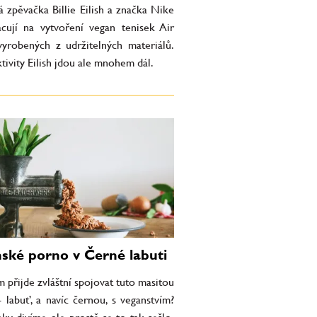
 zpěvačka Billie Eilish a značka Nike
acují na vytvoření vegan tenisek Air
vyrobených z udržitelných materiálů.
tivity Eilish jdou ale mnohem dál.
ské porno v Černé labuti
 přijde zvláštní spojovat tuto masitou
 labuť, a navíc černou, s veganstvím?