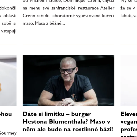
od Michelin Guide, Dominique Crenn, chystá
My se ta
okončil
na menu své sanfranciské restaurace Atelier
že se v
 oblasti
Crenn zařadit laboratorně vypěstované kuřecí
labuti, v.
 sobě si
maso. Masa z běžné...
 vstupují
ohou
Dáte si limitku – burger
Eleve
Hestona Blumenthala? Maso v
vega
něm ale bude na rostlinné bázi!
profe
 Gourmey
resta