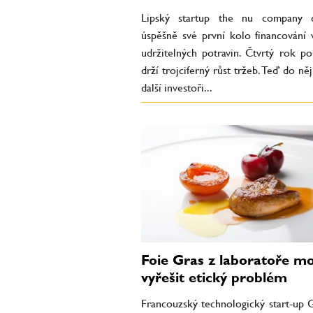
Lipský startup the nu company d
úspěšně své první kolo financování v
udržitelných potravin. Čtvrtý rok po
drží trojciferný růst tržeb. Teď do něj
další investoři...
Foie Gras z laboratoře m
vyřešit etický problém
Francouzský technologický start-up