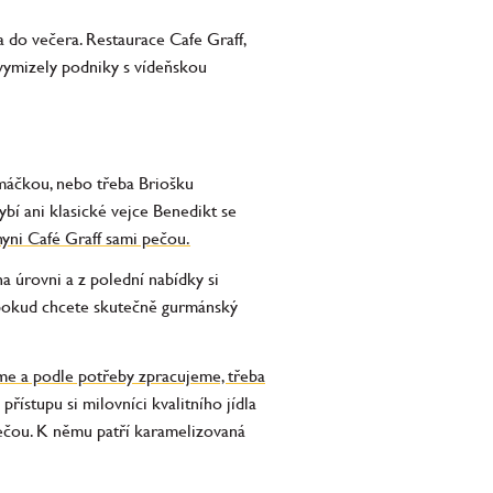
 do večera. Restaurace Cafe Graff,
evymizely podniky s vídeňskou
omáčkou, nebo třeba Briošku
í ani klasické vejce Benedikt se
hyni Café Graff sami pečou.
na úrovni a z polední nabídky si
 pokud chcete skutečně gurmánský
me a podle potřeby zpracujeme, třeba
přístupu si milovníci kvalitního jídla
pečou. K němu patří karamelizovaná