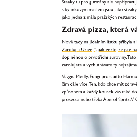
Steaky tu pro gurmány ale nepřipravu
s bylinkovým máslem jsou jako steaky 
jako jedna z mála pražských restaura
Zdravá pizza, která v
Nově tady na jídelním lístku přibyla a
Zaroluj a Užívej”, pak vězte, že jste n
doplněnou o prvotřídní suroviny. Tato
zarolujete a vychutnáváte ty nejzajím
Veggie Medly, Fungi proscuitto Harmon
čím dále více. Ten, kdo chce mít zdravě
způsobem a každý kousek vás také dosta
prosecca nebo třeba Aperol Spritz. V