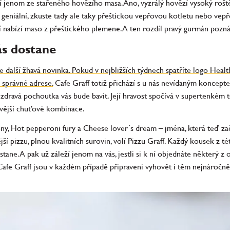
jí jenom ze stařeného hovězího masa. Ano, vyzrálý hovězí vysoký roš
geniální, zkuste tady ale taky přeštickou vepřovou kotletu nebo vepřo
cí nabízí maso z přeštického plemene. A ten rozdíl pravý gurmán poz
ás dostane
le další žhavá novinka. Pokud v nejbližších týdnech spatříte logo Heal
a správné adrese.
Cafe Graff totiž přichází s u nás nevídaným koncepte
 zdravá pochoutka vás bude bavit. Její hravost spočívá v supertenkém 
avější chuťové kombinace.
y, Hot pepperoni fury a Cheese lover´s dream – jména, která teď zač
jší pizzu, plnou kvalitních surovin, volí Pizzu Graff. Každý kousek z t
ne. A pak už záleží jenom na vás, jestli si k ní objednáte některý z o
 Cafe Graff jsou v každém případě připraveni vyhovět i těm nejnároč