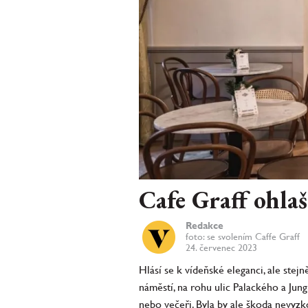
Cafe Graff ohlaš
Redakce
foto: se svolením Caffe Graff
24. červenec 2023
Hlásí se k vídeňské eleganci, ale ste
náměstí, na rohu ulic Palackého a Jun
nebo večeři. Byla by ale škoda nevyzk