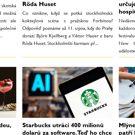
Röda Huset
určuj
 skotská
hospit
ed možná
Co vznikne, když se potká stockholmská
osti ale
koktejlová scéna s pražskou Forbínou?
Nedávné
společné
Odpověď poznáme už 11. srpna, kdy do Prahy
každor
..
dorazí Björn Kjellberg a Viktor Hauer z baru
festiva
Röda Huset. Stockholmští barmani př...
New Or
událost
deu,
Starbucks utrácí 400 milionů
Mlýne
dolarů za software. Teď ho chce
patří