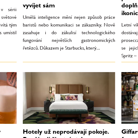
vyvíjet sám
doplň
v sérii
ikoni
 světové
Umělá inteligence mění nejen způsob práce
ivítá tým
baristů nebo komunikaci se zákazníky. Nově
Letní v
s umístil
zasahuje i do zákulisí technologického
dostáva
fungování největších gastronomických
prosecca
řetězců. Důkazem je Starbucks, který...
se jeji
Spritz – 
v
Hotely už neprodávají pokoje.
Giffar