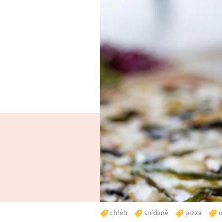
chléb
snídaně
pizza
m