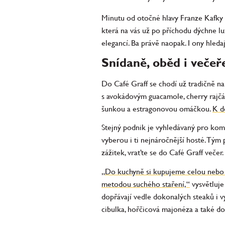
Minutu od otočné hlavy Franze Kafky s
která na vás už po příchodu dýchne lu
elegancí. Ba právě naopak. I ony hledaj
Snídaně, oběd i večeř
Do Café Graff se chodí už tradičně n
s avokádovým guacamole, cherry rajč
šunkou a estragonovou omáčkou.
K d
Stejný podnik je vyhledávaný pro komfo
vyberou i ti nejnáročnější hosté. T
zážitek, vraťte se do Café Graff večer. 
„Do kuchyně si kupujeme celou nebo a
metodou suchého staření,“
vysvětluje 
dopřávají vedle dokonalých steaků i v
cibulka, hořčicová majonéza a také d