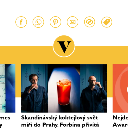
ames
Skandinávský koktejlový svět
Nejde 
y
míří do Prahy. Forbína přivítá
Award