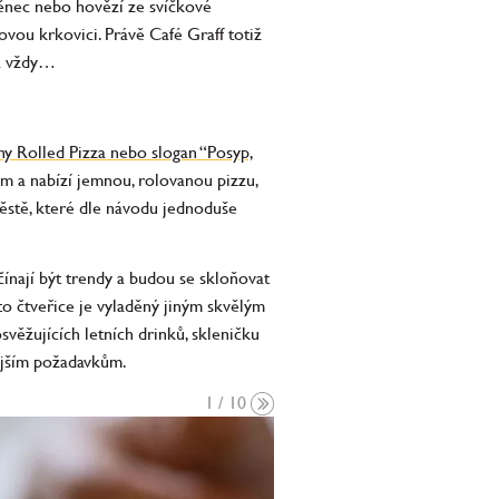
těnec nebo hovězí ze svíčkové
vou krkovici. Právě Café Graff totiž
ná vždy…
thy Rolled Pizza nebo slogan “Posyp,
m a nabízí jemnou, rolovanou pizzu,
těstě, které dle návodu jednoduše
ínají být trendy a budou se skloňovat
éto čtveřice je vyladěný jiným skvělým
svěžujících letních drinků, skleničku
nějším požadavkům.
1 / 10