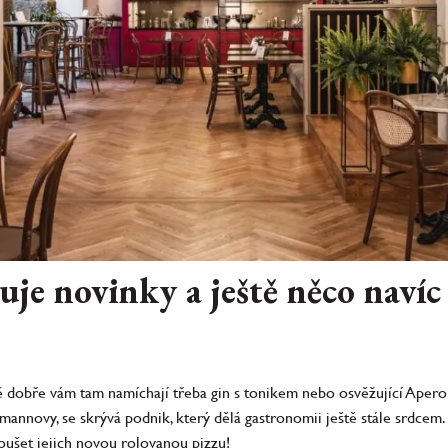
uje novinky a ještě něco navíc
jně dobře vám tam namíchají třeba gin s tonikem nebo osvěžující Aperol
gmannovy, se skrývá podnik, který dělá gastronomii ještě stále srdcem.
oušet jejich novou rolovanou pizzu!