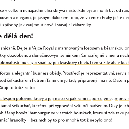
e v celkem nenápadné ulici skrývá místo, kde byste mohli být od rána
xusem a elegancí, je jasným důkazem toho, že v centru Prahy ještě n
í způsoby, jak zaujmout nové i stávající zákazníky.
e dělá den!
a snídaně. Dejte si Vejce Royal s marinovaným lososem a béarnskou 
átky, dozdobenou slunečnicovým semínkem. Samozřejmě v menu nechyb
okonalosti mu chybí snad už jen kváskový chléb. I ten si zde ale v kuc
rtní a elegantní business obědy. Prostředí je reprezentativní, servis 
ým pod šéfkuchařem Petrem Tammem je tady připravený i na ně. Ovšem
Stojí to totiž za to:
lespoň polovinu krávy a její maso si pak sami naporcujeme, připraví
tamní šéfkuchař, kterému při vyprávění svítí oči nadšením. Díky jejich 
yhlášený hovězí hamburger ve vlastních houskách, které si zde také 
omácí hranolky – bez nich by to pro mnohé totiž nebylo ono!