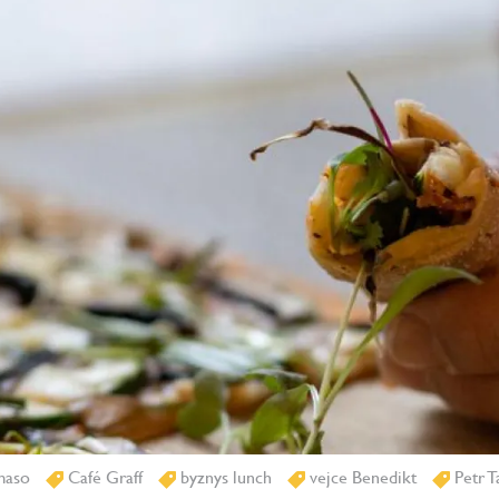
aso
Café Graff
byznys lunch
vejce Benedikt
Petr 