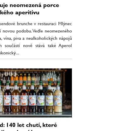
uje neomezená porce
ckého aperitivu
íkendové brunche v restauraci Mlýnec
jí novou podobu. Vedle neomezeného
, vína, piva a nealkoholických nápojů
ch součástí nově stává také Aperol
ikonický...
d: 140 let chutí, které