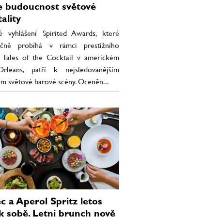
e budoucnost světové
ality
 vyhlášení Spirited Awards, které
očně probíhá v rámci prestižního
lu Tales of the Cocktail v americkém
leans, patří k nejsledovanějším
em světové barové scény. Oceněn...
c a Aperol Spritz letos
 k sobě. Letní brunch nově