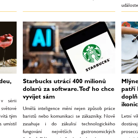
událost
deu,
Starbucks utrácí 400 milionů
Mlýne
dolarů za software. Teď ho chce
patří
vyvíjet sám
doplň
v sérii
ikoni
 světové
Umělá inteligence mění nejen způsob práce
ivítá tým
baristů nebo komunikaci se zákazníky. Nově
Letní v
s umístil
zasahuje i do zákulisí technologického
dostáva
fungování největších gastronomických
prosecca