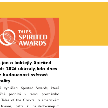
jen o koktejly. Spirited
s 2026 ukázaly, kdo dnes
e budoucnost světové
ality
 vyhlášení Spirited Awards, které
očně probíhá v rámci prestižního
lu Tales of the Cocktail v americkém
leans, patří k nejsledovanějším