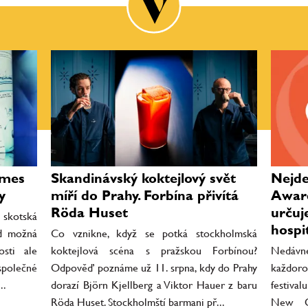
ames
Skandinávský koktejlový svět
Nejde 
y
míří do Prahy. Forbína přivítá
Award
Röda Huset
určuj
 skotská
hospit
ed možná
Co vznikne, když se potká stockholmská
osti ale
koktejlová scéna s pražskou Forbínou?
Nedávné
společné
Odpověď poznáme už 11. srpna, kdy do Prahy
každor
..
dorazí Björn Kjellberg a Viktor Hauer z baru
festiva
Röda Huset. Stockholmští barmani př...
New Or