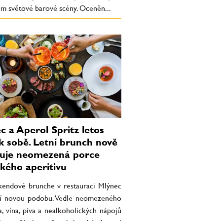
em světové barové scény. Oceněn...
c a Aperol Spritz letos
 k sobě. Letní brunch nově
uje neomezená porce
ckého aperitivu
íkendové brunche v restauraci Mlýnec
jí novou podobu. Vedle neomezeného
, vína, piva a nealkoholických nápojů