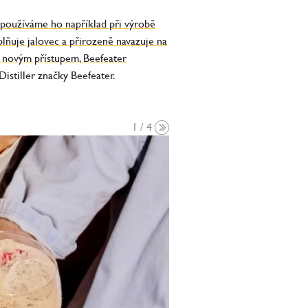
používáme ho například při výrobě
lňuje jalovec a přirozeně navazuje na
 a novým přístupem, Beefeater
istiller značky Beefeater.
1 / 4