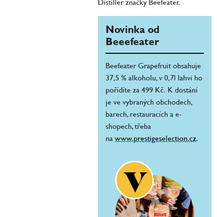
Distiller značky Beefeater.
Novinka od
Beeefeater
Beefeater Grapefruit obsahuje
37,5 % alkoholu, v 0,7l lahvi ho
pořídíte za 499 Kč. K dostání
je ve vybraných obchodech,
barech, restauracích a e-
shopech, třeba
na
www.prestigeselection.cz
.