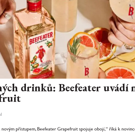
ých drinků: Beefeater uvádí
fruit
rd
 a novým přístupem, Beefeater Grapefruit spojuje obojí,“ říká k novi