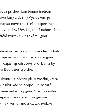
 Nová příchuť kombinuje tradiční
ové kůry a dužiny. Výsledkem je
evovat nové chutě, rádi experimentují
 své ovocné svěžesti a jemně nahořklému
diční twist ke klasickému ginu
diční řemeslo snoubí s moderní chutí.
zuje na ikonickou recepturu ginu
ozjasňují citrusový profil, aniž by
pro Beefeater typické.
 ikonu – a přesto jde o značku, která
 klasiku, kde se propojuje bohaté
ušené milovníky ginu. Novinka nabízí
epu a charakteristické ginové
í jak věrné fanoušky, tak zvídavé