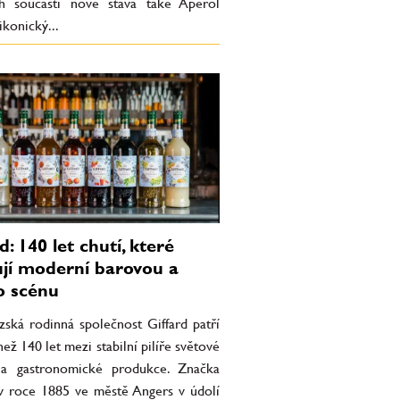
ch součástí nově stává také Aperol
ikonický...
d: 140 let chutí, které
jí moderní barovou a
o scénu
zská rodinná společnost Giffard patří
než 140 let mezi stabilní pilíře světové
a gastronomické produkce. Značka
 v roce 1885 ve městě Angers v údolí