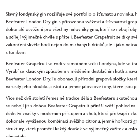
Slavný londýnský gin rozšiřuje své portfolio o šťavnatou novinku.
Beefeater London Dry gin s přirozenou svěžestí a šťavnatostí grep
dokonalé osvěžení pro všechny milovníky ginu, kteří se nebojí obj
a sdílejí výjimečné chvíle s přáteli. Beefeater Grapefruit se díky
zakončení skvěle hodí nejen do míchaných drinků, ale i jako netra
s tonikem.
Beefeater Grapefruit se rodí v samotném srdci Londýna, kde se tra
Vyrábí se klasickým způsobem v měděném destilačním kotli a nava
Beefeater London Dry. Tu obohacují přírodní grepové složky, které r
narušily jeho hloubku, čistotu a jemné jalovcové tóny, které jsou 
Více než dvě století řemeslné tradice dělá z Beefeateru skutečnou
se nebojí jít s dobou. Beefeater Grapefruit přináší svěží pohled na
dědictví značky s moderním přístupem a chutí, která překvapí i zk
dokonale vyváženou kombinaci svěžího citronu, jemné hořkosti gr
struktury, která promění každý doušek ve výjimečný zážitek a oslov
objevitele.