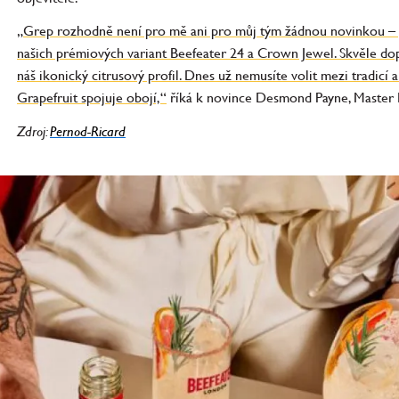
„Grep rozhodně není pro mě ani pro můj tým žádnou novinkou – 
našich prémiových variant Beefeater 24 a Crown Jewel. Skvěle dop
náš ikonický citrusový profil. Dnes už nemusíte volit mezi tradicí
Grapefruit spojuje obojí,“
říká k novince Desmond Payne, Master D
Zdroj:
Pernod-Ricard