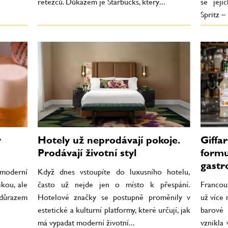
řetězců. Důkazem je Starbucks, který...
se jeji
Spritz – 
v
Hotely už neprodávají pokoje.
Giffar
Prodávají životní styl
formu
gastr
 moderní
Když dnes vstoupíte do luxusního hotelu,
ikou, ale
často už nejde jen o místo k přespání.
Francou
 důrazem
Hotelové značky se postupně proměnily v
už více 
estetické a kulturní platformy, které určují, jak
barové 
má vypadat moderní životní...
vznikla