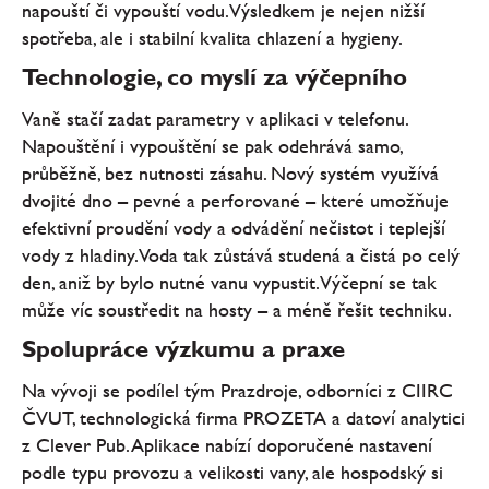
napouští či vypouští vodu. Výsledkem je nejen nižší
spotřeba, ale i stabilní kvalita chlazení a hygieny.
Technologie, co myslí za výčepního
Vaně stačí zadat parametry v aplikaci v telefonu.
Napouštění i vypouštění se pak odehrává samo,
průběžně, bez nutnosti zásahu. Nový systém využívá
dvojité dno – pevné a perforované – které umožňuje
efektivní proudění vody a odvádění nečistot i teplejší
vody z hladiny. Voda tak zůstává studená a čistá po celý
den, aniž by bylo nutné vanu vypustit. Výčepní se tak
může víc soustředit na hosty – a méně řešit techniku.
Spolupráce výzkumu a praxe
Na vývoji se podílel tým Prazdroje, odborníci z CIIRC
ČVUT, technologická firma PROZETA a datoví analytici
z Clever Pub. Aplikace nabízí doporučené nastavení
podle typu provozu a velikosti vany, ale hospodský si