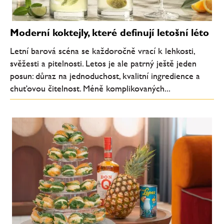
Moderní koktejly, které definují letošní léto
Letní barová scéna se každoročně vrací k lehkosti,
svěžesti a pitelnosti. Letos je ale patrný ještě jeden
posun: důraz na jednoduchost, kvalitní ingredience a
chuťovou čitelnost. Méně komplikovaných...