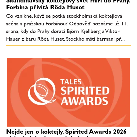
Skandinávský koktejlový svět míří do Prahy.
Forbína přivítá Röda Huset
Co vznikne, když se potká stockholmská koktejlová
scéna s pražskou Forbínou? Odpověď poznáme už 11.
srpna, kdy do Prahy dorazí Björn Kjellberg a Viktor
Hauer z baru Röda Huset. Stockholmští barmani př...
Nejde jen o koktejly. Spirited Awards 2026