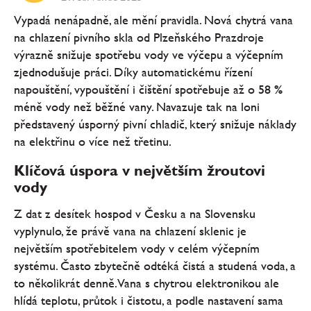
Vypadá nenápadně, ale mění pravidla. Nová chytrá vana
na chlazení pivního skla od Plzeňského Prazdroje
výrazně snižuje spotřebu vody ve výčepu a výčepním
zjednodušuje práci. Díky automatickému řízení
napouštění, vypouštění i čištění spotřebuje až o 58 %
méně vody než běžné vany. Navazuje tak na loni
představený úsporný pivní chladič, který snižuje náklady
na elektřinu o více než třetinu.
Klíčová úspora v největším žroutovi
vody
Z dat z desítek hospod v Česku a na Slovensku
vyplynulo, že právě vana na chlazení sklenic je
největším spotřebitelem vody v celém výčepním
systému. Často zbytečně odtéká čistá a studená voda, a
to několikrát denně. Vana s chytrou elektronikou ale
hlídá teplotu, průtok i čistotu, a podle nastavení sama