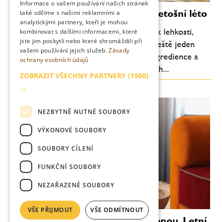
Informace o vašem používání našich stránek
Moderní koktejly, které definují letošní léto
také sdílíme s našimi reklamními a
analytickými partnery, kteří je mohou
Letní barová scéna se každoročně vrací k lehkosti,
kombinovat s dalšími informacemi, které
jste jim poskytli nebo které shromáždili při
svěžesti a pitelnosti. Letos je ale patrný ještě jeden
vašem používání jejich služeb.
Zásady
posun: důraz na jednoduchost, kvalitní ingredience a
ochrany osobních údajů
chuťovou čitelnost. Méně komplikovaných...
ZOBRAZIT VŠECHNY PARTNERY
(1900)
→
NEZBYTNĚ NUTNÉ SOUBORY
VÝKONOVÉ SOUBORY
SOUBORY CÍLENÍ
FUNKČNÍ SOUBORY
NEZAŘAZENÉ SOUBORY
VŠE PŘIJMOUT
VŠE ODMÍTNOUT
Věnečky Janeček zvou na dovolenou. Letní