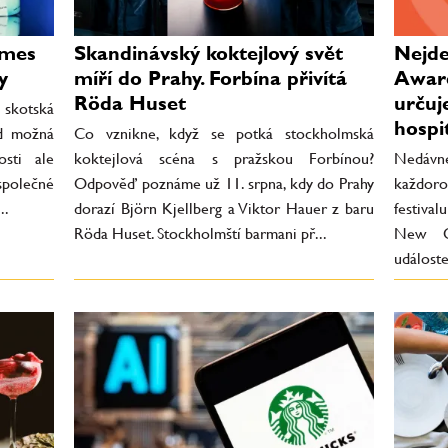
ames
Skandinávský koktejlový svět
Nejde 
y
míří do Prahy. Forbína přivítá
Award
Röda Huset
určuj
 skotská
hospit
ed možná
Co vznikne, když se potká stockholmská
osti ale
koktejlová scéna s pražskou Forbínou?
Nedávné
společné
Odpověď poznáme už 11. srpna, kdy do Prahy
každor
..
dorazí Björn Kjellberg a Viktor Hauer z baru
festiva
Röda Huset. Stockholmští barmani př...
New Or
událost