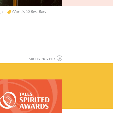
ie
World's 50 Best Bars
ARCHIV NOVINEK