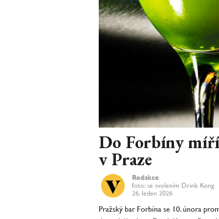
Do Forbíny míří
v Praze
Redakce
foto: se svolením Drink Kong
26. leden 2026
Pražský bar Forbína se 10. února prom