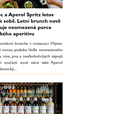
c a Aperol Spritz letos
 k sobě. Letní brunch nově
uje neomezená porce
ckého aperitivu
íkendové brunche v restauraci Mlýnec
jí novou podobu. Vedle neomezeného
, vína, piva a nealkoholických nápojů
ch součástí nově stává také Aperol
ikonický...