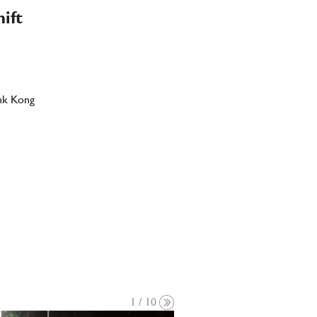
ift
ink Kong
1 / 10