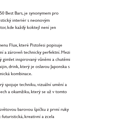
 50 Best Bars, je synonymem pro
istický interiér s neonovým
stor, kde každý koktejl není jen
enu Flux, které Pistolesi popisuje
tní a zároveň technicky perfektní. Mezi
ý gimlet inspirovaný vůněmi a chutěmi
jin, drink, který je oslavou Japonska s
onická kombinace.
ý spojuje techniku, vizuální umění a
ětlech a okamžiku, který se už v tomto
 světovou barovou špičku z první ruky
futuristická, kreativní a zcela