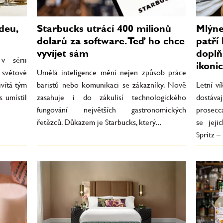
deu,
Starbucks utrácí 400 milionů
Mlýne
dolarů za software. Teď ho chce
patří
vyvíjet sám
doplň
v sérii
ikoni
 světové
Umělá inteligence mění nejen způsob práce
ivítá tým
baristů nebo komunikaci se zákazníky. Nově
Letní v
s umístil
zasahuje i do zákulisí technologického
dostáva
fungování největších gastronomických
prosecca
řetězců. Důkazem je Starbucks, který...
se jeji
Spritz – 