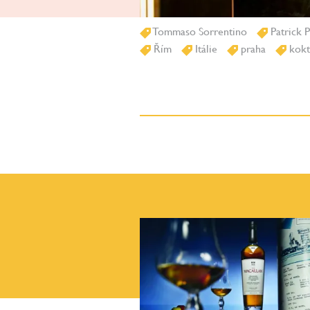
Tommaso Sorrentino
Patrick P
Řím
Itálie
praha
kokt