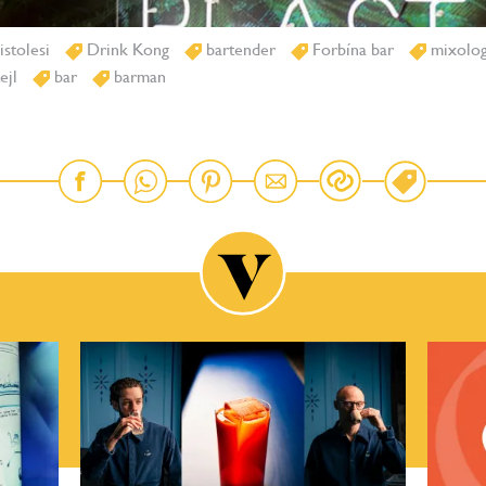
istolesi
Drink Kong
bartender
Forbína bar
mixolog
ejl
bar
barman