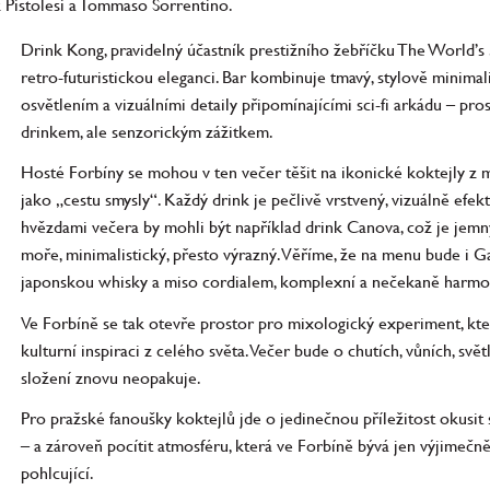
 Pistolesi a Tommaso Sorrentino.
Drink Kong, pravidelný účastník prestižního žebříčku The World’s
retro-futuristickou eleganci. Bar kombinuje tmavý, stylově minimal
osvětlením a vizuálními detaily připomínajícími sci-fi arkádu – pro
drinkem, ale senzorickým zážitkem.
Hosté Forbíny se mohou v ten večer těšit na ikonické koktejly z m
jako „cestu smysly“. Každý drink je pečlivě vrstvený, vizuálně efek
hvězdami večera by mohli být například drink Canova, což je jemn
moře, minimalistický, přesto výrazný. Věříme, že na menu bude i Gai
japonskou whisky a miso cordialem, komplexní a nečekaně harm
Ve Forbíně se tak otevře prostor pro mixologický experiment, kter
kulturní inspiraci z celého světa. Večer bude o chutích, vůních, sv
složení znovu neopakuje.
Pro pražské fanoušky koktejlů jde o jedinečnou příležitost okusit
– a zároveň pocítit atmosféru, která ve Forbíně bývá jen výjimečně: 
pohlcující.