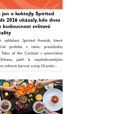
jen o koktejly. Spirited
s 2026 ukázaly, kdo dnes
e budoucnost světové
ality
 vyhlášení Spirited Awards, které
očně probíhá v rámci prestižního
lu Tales of the Cocktail v americkém
leans, patří k nejsledovanějším
em světové barové scény. Oceněn...