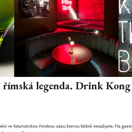
 římská legenda. Drink Kong
ění ve futuristickou římskou oázu, kterou běžně nezažijete. Na guest 