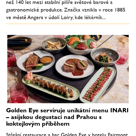
než 140 let mezi stabilní pilíře světové barové a
gastronomické produkce. Značka vznikla v roce 1885
ve městě Angers v údolí Loiry, kde lékárník...
Golden Eye servíruje unikátní menu INARI
– asijskou degustaci nad Prahou s
koktejlovým příběhem
Střešní restaurace a bar Golden Eye v hotelu Fairmont