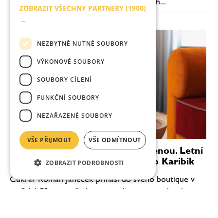
chuťovou čitelnost. Méně komplikovaných...
ZOBRAZIT VŠECHNY PARTNERY
(1900)
→
NEZBYTNĚ NUTNÉ SOUBORY
VÝKONOVÉ SOUBORY
SOUBORY CÍLENÍ
FUNKČNÍ SOUBORY
NEZAŘAZENÉ SOUBORY
VŠE PŘIJMOUT
VŠE ODMÍTNOUT
Věnečky Janeček zvou na dovolenou. Letní
novinka Piña Colada chutná jako Karibik
ZOBRAZIT PODROBNOSTI
Cukrář Roman Janeček přináší do svého boutique v
pražské Pštrossově ulici novou limitovanou letní
příchuť. Mini věneček Piña Colada vzniká ve spolupráci
se společností Fenix Drinks a inspiruje se...