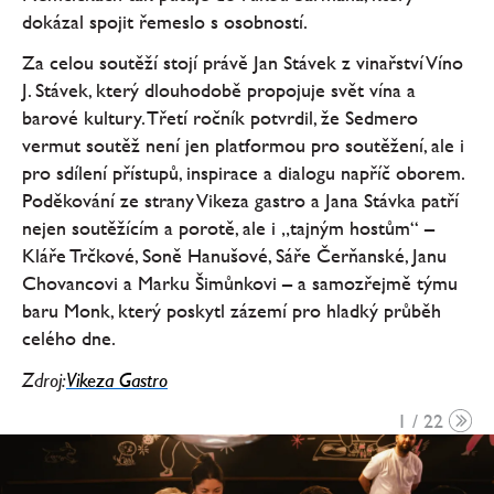
dokázal spojit řemeslo s osobností.
Za celou soutěží stojí právě Jan Stávek z vinařství Víno
J. Stávek, který dlouhodobě propojuje svět vína a
barové kultury. Třetí ročník potvrdil, že Sedmero
vermut soutěž není jen platformou pro soutěžení, ale i
pro sdílení přístupů, inspirace a dialogu napříč oborem.
Poděkování ze strany Vikeza gastro a Jana Stávka patří
nejen soutěžícím a porotě, ale i „tajným hostům“ –
Kláře Trčkové, Soně Hanušové, Sáře Čerňanské, Janu
Chovancovi a Marku Šimůnkovi – a samozřejmě týmu
baru Monk, který poskytl zázemí pro hladký průběh
celého dne.
Zdroj:
Vikeza Gastro
1 / 22