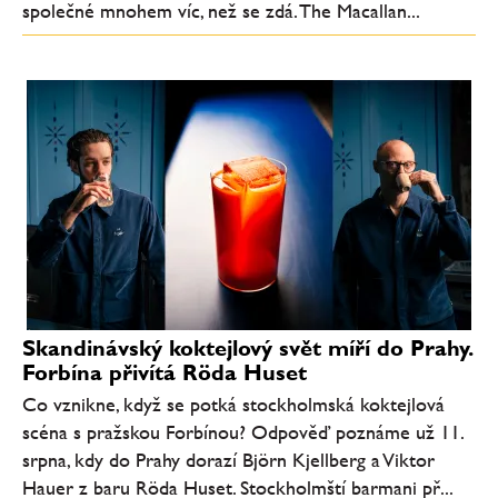
společné mnohem víc, než se zdá. The Macallan...
Skandinávský koktejlový svět míří do Prahy.
Forbína přivítá Röda Huset
Co vznikne, když se potká stockholmská koktejlová
scéna s pražskou Forbínou? Odpověď poznáme už 11.
srpna, kdy do Prahy dorazí Björn Kjellberg a Viktor
Hauer z baru Röda Huset. Stockholmští barmani př...