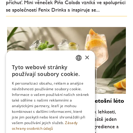
příchuť. Mini věneček Piña Colada vzniká ve spolupráci
se společností Fenix Drinks a inspiruje se...
×
Tyto webové stránky
CZECH
používají soubory cookie.
ENGLISH
K personalizaci obsahu, reklam a analýze
návštěvnosti používáme soubory cookie.
Informace o vašem používání našich stránek
Moderní koktejly, které definují letošní léto
také sdílíme s našimi reklamními a
analytickými partnery, kteří je mohou
Letní barová scéna se každoročně vrací k lehkosti,
kombinovat s dalšími informacemi, které
jste jim poskytli nebo které shromáždili při
svěžesti a pitelnosti. Letos je ale patrný ještě jeden
vašem používání jejich služeb.
Zásady
posun: důraz na jednoduchost, kvalitní ingredience a
ochrany osobních údajů