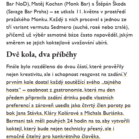
Bar NoD), Matěj Kochan (Monk Bar) a Štěpán Škoda
(Savage Bar Praha) – se utkala 11. května v prostředí
pražského Monku. Každý z nich pracoval s jednou ze
tří variant vermutu Sedmero (suché, rosé nebo zralé),
přičemž už výběr samotné báze často napověděl, jakým
směrem se jejich koktejlové uvažování ubírá.
Dvě kola, dva příběhy
Finále bylo rozděleno do dvou částí, které prověřily
nejen kreativitu, ale i schopnost reagovat na zadání.
V
prvním kole dostal každý soutěžící svého „tajného
hosta“ – osobnost z gastronomie, která mu den
předem připravila zadání drinku podle vlastních
preferencí a zároveň usedla jako čtvrtý člen poroty po
bok Jana Stávka, Kláry Kolárové a Michala Buriánka.
Barmani tak měli pouhých 24 hodin na to, aby vytvořili
koktejl, který bude nejen technicky přesný, ale i
emočně čitelný pro konkrétního člověka.