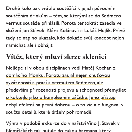
Druhé kolo pak vrátilo soutěžící k jejich původním
soutěžním drinkům – těm, se kterými se do Sedmero
vermut soutěže přihlásili. Porota tentokrát zasedla ve
složení Jan Stávek, Klára Kolárová a Lukáš Hejlík. Právě
tady se naplno ukázalo, kdo dokáže svůj koncept nejen
namíchat, ale i obhájit.
Vítěz, který mluví skrze sklenici
Nejlépe si v obou disciplínách vedl Matěj Kochan z
domácího Monku. Porotu zaujal nejen chuťovou
vyvážeností a prací s vermutem Sedmero, ale
především přirozeností projevu a schopností přemýšlet
o koktejlu jako o komplexním zážitku. Jeho přístup
nebyl efektní na první dobrou – o to víc ale fungoval v
součtu detailů, které držely pohromadě.
Výhra v podobě exkurze do vinařství Víno J. Stávek v
Němčičkách tak putuje do rukou barmana, který