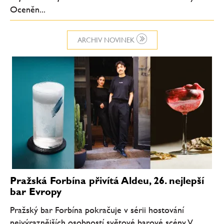
Oceněn...
ARCHIV NOVINEK
Pražská Forbína přivítá Aldeu, 26. nejlepší
bar Evropy
Pražský bar Forbína pokračuje v sérii hostování
nejvýraznějších osobností světové barové scény. V