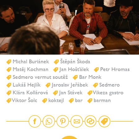
Michal Buriánek
Štěpán Škoda
Matěj Kochman
Jan Hošťálek
Petr Hromas
Sedmero vermut soutěž
Bar Monk
Lukáš Hejlík
Jaroslav Jeřábek
Sedmero
Klára Kollárová
Jan Stávek
Vikeza gastro
Viktor Šolc
koktejl
bar
barman