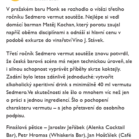
V pražském baru Monk se rozhodlo o vítězi třetího
ročníku Sedmero vermut soutěže. Nejlépe si vedl
domácí barman Matěj Kochan, který porotu zaujal
napříč oběma disciplínami a odnáší si hlavní cenu v
podobě exkurze do vinařství Víno J. Stávek.
Třetí ročník Sedmero vermut soutěže znovu potvrdil,
že česká barová scéna má nejen technickou úroveň, ale
i silnou schopnost vyprávět příběhy skrze koktejly.
Zadání bylo letos zdánlivě jednoduché: vytvořit
alkoholický aperitivní drink s minimálně 40 ml vermutu
Sedmero. Ve skutečnosti ale šlo o mnohem víc než jen
o práci s jednou ingrediencí. Šlo o pochopení
charakteru vermutu – a jeho přetavení do osobního
podpisu.
Finaálová pětice – Jaroslav Jeřábek (Alenka Cocktail
Bar), Petr Hromas (Whiskeria Bar), Jan Hošťálek (Café