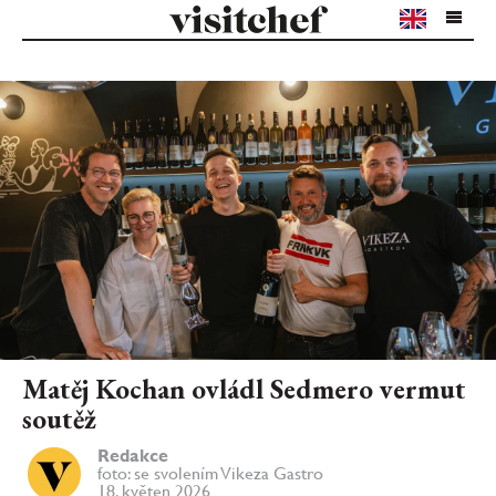
Matěj Kochan ovládl Sedmero vermut
soutěž
Redakce
foto: se svolením Vikeza Gastro
18. květen 2026