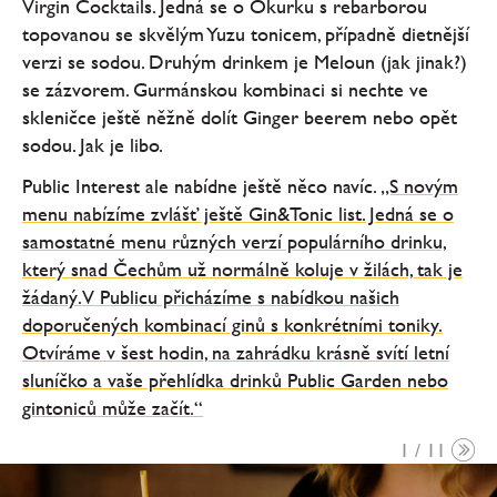
Virgin Cocktails. Jedná se o Okurku s rebarborou
topovanou se skvělým Yuzu tonicem, případně dietnější
verzi se sodou. Druhým drinkem je Meloun (jak jinak?)
se zázvorem. Gurmánskou kombinaci si nechte ve
skleničce ještě něžně dolít Ginger beerem nebo opět
sodou. Jak je libo.
Public Interest ale nabídne ještě něco navíc.
„S novým
menu nabízíme zvlášť ještě Gin&Tonic list. Jedná se o
samostatné menu různých verzí populárního drinku,
který snad Čechům už normálně koluje v žilách, tak je
žádaný. V Publicu přicházíme s nabídkou našich
doporučených kombinací ginů s konkrétními toniky.
Otvíráme v šest hodin, na zahrádku krásně svítí letní
sluníčko a vaše přehlídka drinků Public Garden nebo
gintoniců může začít.“
1 / 11