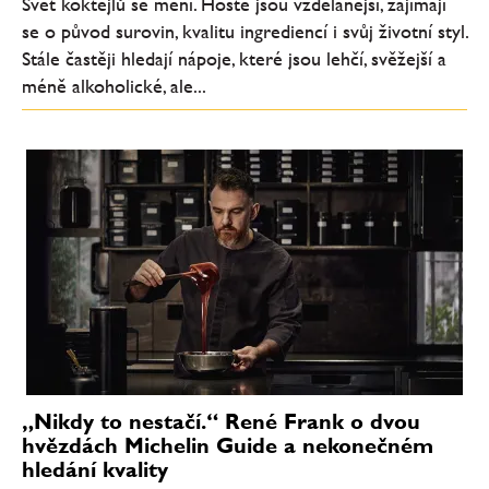
Svět koktejlů se mění. Hosté jsou vzdělanější, zajímají
se o původ surovin, kvalitu ingrediencí i svůj životní styl.
Stále častěji hledají nápoje, které jsou lehčí, svěžejší a
méně alkoholické, ale...
„Nikdy to nestačí.“ René Frank o dvou
hvězdách Michelin Guide a nekonečném
hledání kvality