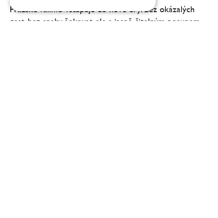
Pražské Vallmo vstupuje do nové éry. Bez okázalých
gest, bez snahy šokovat, ale s jasně čitelným posunem
na talíři. Degustační menu ve Vallmu dnes není o tom,
co všechno šéfkuchař Daniel Kukačka se...
Zlatý Roh: víc než vinařství
Na první pohled působí Devín jako kulisa. Dramatický