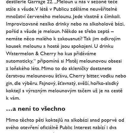
destilerie Garrage 22. „Meloun u nás v sezoně teče
stále a všude. V létě v Publicu zděláme neuvěřitelné
množství červeného melounu. Jede vlastně s čímkoli.
Improvizované nealko drinky nebo na alkoholové bázi,
pořád a všude je meloun. Někdo se třeba zeptá –
nemáte něco malého k zakousnutí? Tak jim odkrojím
kousek melounu a hosté jsou spokojeni. U drinku
Watermelon & Cherry ho kus přidáváme
automaticky,“ připomíná si Matěj melounovou obsesi
z loňského léta. Mimo to do skleničky dostanete
čerstvou melounovou šťávu, Cherry bitter, vodku nebo
gin, dle výběru. Fajnový, šťavnatý, svěží, hořko-sladký
koktejl s výrazným melounovým tačem už je na cestě
k vám.
…a není to všechno
Mimo těchto pěti koktejlů na alkobázi snad poprvé od
svého otevření oficiálně Public Interest nabízí i dva