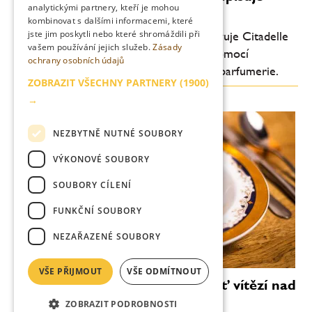
analytickými partnery, kteří je mohou
pravidla ginu
kombinovat s dalšími informacemi, které
jste jim poskytli nebo které shromáždili při
Průkopník moderního craft ginu představuje Citadelle
vašem používání jejich služeb.
Zásady
0.0 – nealkoholický destilát vytvořený pomocí
ochrany osobních údajů
technologií inspirovaných světem haute parfumerie.
ZOBRAZIT VŠECHNY PARTNERY
(1900)
→
NEZBYTNĚ NUTNÉ SOUBORY
VÝKONOVÉ SOUBORY
SOUBORY CÍLENÍ
FUNKČNÍ SOUBORY
NEZAŘAZENÉ SOUBORY
VŠE PŘIJMOUT
VŠE ODMÍTNOUT
Vallmo bez Makovičky: když chuť vítězí nad
efektem
ZOBRAZIT PODROBNOSTI