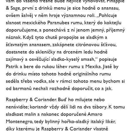
vám do vašeho freshe bude nejvíce vyhovovat. Pinapple
& Sage, první z drinků menu je sice hodně o ananasu,
ovšem šalvěj v něm hraje významnou roli. „Pohlcuje
slanost mexického Paranubes rumu, který do koktejlu
doporučujeme, a ponechává z ní jenom jemný, příjemný
náznak. Když tyto chutě propojíte se sladkým a
šťavnatým ananasem, zakápnete citrónovou šťávou,
dostanete do skleničky na drceném ledu hodně
zajímavý a osvěžující sladko-kyselý smash,“ popisuje
Patrik a bere do rukou láhev rumu z Mexika. Jistě by
do drinku místo tohoto hodně originálního rumu
seděla třeba vodka, ale v rámci tohoto menu bychom si
od barmanů nechali rozhodně doporučit, co a jak.
Raspberry & Coriander. Buď ho milujete nebo
nenávidíte; koriandr vždy dělí lidi na dva tábory. K tomu
sladkost malin a nakonec doporučené Amaro
Montenegro, tedy bylinný hořko-sladký italský likér,
díky kterému je Raspberry & Coriander vlastně