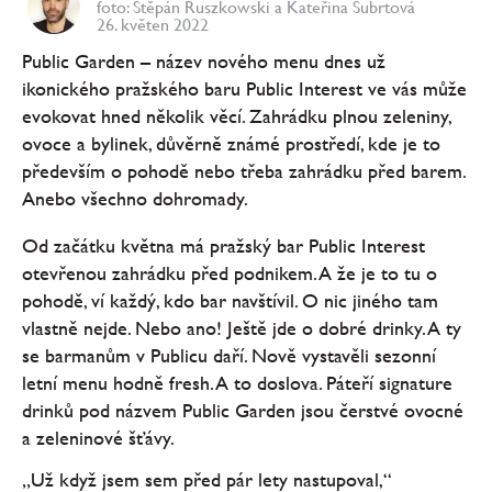
foto: Štěpán Ruszkowski a Kateřina Šubrtová
26. květen 2022
Public Garden – název nového menu dnes už
ikonického pražského baru Public Interest ve vás může
evokovat hned několik věcí. Zahrádku plnou zeleniny,
ovoce a bylinek, důvěrně známé prostředí, kde je to
především o pohodě nebo třeba zahrádku před barem.
Anebo všechno dohromady.
Od začátku května má pražský bar Public Interest
otevřenou zahrádku před podnikem. A že je to tu o
pohodě, ví každý, kdo bar navštívil. O nic jiného tam
vlastně nejde. Nebo ano! Ještě jde o dobré drinky. A ty
se barmanům v Publicu daří. Nově vystavěli sezonní
letní menu hodně fresh. A to doslova. Páteří signature
drinků pod názvem Public Garden jsou čerstvé ovocné
a zeleninové šťávy.
„Už když jsem sem před pár lety nastupoval,“