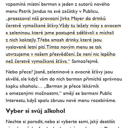
vzpomíná místní barman a jeden z autorů nového
menu Patrik Jandus na své začátky v Publicu,
„prosazoval náš provozní Jirka Mayer do drinků
čerstvě vymačkané šťávy. Vždy tu ležely mísy s ovocem
a zeleninou, které jsme postupně zdělávali a míchali
z nich koktejly. Třeba smash drinky, které jsou
vysloveně letní pití. Tímto novým menu se tak
utvrzujeme v našem přesvědčení, že není nic lepšího
než čerstvě vymačkaná šťáva.“
Samozřejmě.
Nebo přece? Jasně, zeleninové a ovocné šťávy jsou
skvělé, ale když vám do nich barman přimíchá správnou
kapku alkoholu… „Barman je přece lékárník
s omezenými možnostmi,“ smějí se barmani Public
Interestu, když spolu zbrusu nové menu rozebíráme.
Vyber si svůj alkohol
Nechte si poradit, nebo si vyberte sami, jaký destilát