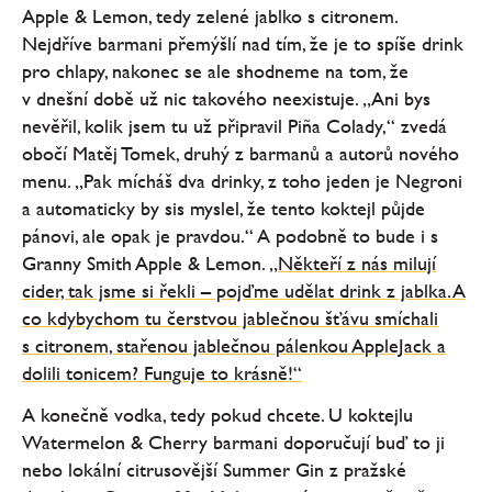
Apple & Lemon, tedy zelené jablko s citronem.
Nejdříve barmani přemýšlí nad tím, že je to spíše drink
pro chlapy, nakonec se ale shodneme na tom, že
v dnešní době už nic takového neexistuje. „Ani bys
nevěřil, kolik jsem tu už připravil Piña Colady,“ zvedá
obočí Matěj Tomek, druhý z barmanů a autorů nového
menu. „Pak mícháš dva drinky, z toho jeden je Negroni
a automaticky by sis myslel, že tento koktejl půjde
pánovi, ale opak je pravdou.“ A podobně to bude i s
Granny Smith Apple & Lemon. „
Někteří z nás milují
cider, tak jsme si řekli – pojďme udělat drink z jablka. A
co kdybychom tu čerstvou jablečnou šťávu smíchali
s citronem, stařenou jablečnou pálenkou AppleJack a
dolili tonicem? Funguje to krásně!“
A konečně vodka, tedy pokud chcete. U koktejlu
Watermelon & Cherry barmani doporučují buď to ji
nebo lokální citrusovější Summer Gin z pražské