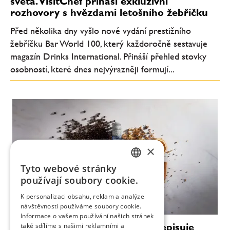
světa. VisitChef přináší exkluzivní
rozhovory s hvězdami letošního žebříčku
Před několika dny vyšlo nové vydání prestižního
žebříčku Bar World 100, který každoročně sestavuje
magazín Drinks International. Přináší přehled stovky
osobností, které dnes nejvýrazněji formují...
×
Tyto webové stránky
CZECH
používají soubory cookie.
ENGLISH
K personalizaci obsahu, reklam a analýze
návštěvnosti používáme soubory cookie.
Informace o vašem používání našich stránek
Luxus bez promile: Citadelle přepisuje
také sdílíme s našimi reklamními a