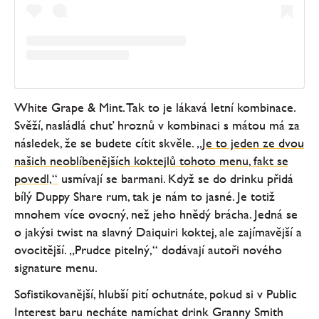
White Grape & Mint. Tak to je lákavá letní kombinace.
Svěží, nasládlá chuť hroznů v kombinaci s mátou má za
následek, že se budete cítit skvěle. „
Je to jeden ze dvou
našich neoblíbenějších koktejlů tohoto menu, fakt se
povedl,“
usmívají se barmani. Když se do drinku přidá
bílý Duppy Share rum, tak je nám to jasné. Je totiž
mnohem více ovocný, než jeho hnědý brácha. Jedná se
o jakýsi twist na slavný Daiquiri koktej, ale zajímavější a
ovocitější. „Prudce pitelný,“ dodávají autoři nového
signature menu.
Sofistikovanější, hlubší pití ochutnáte, pokud si v Public
Interest baru necháte namíchat drink Granny Smith