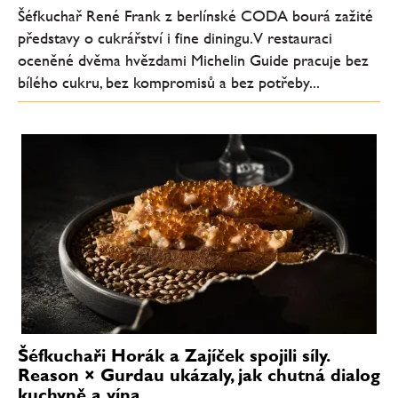
Šéfkuchař René Frank z berlínské CODA bourá zažité
představy o cukrářství i fine diningu. V restauraci
oceněné dvěma hvězdami Michelin Guide pracuje bez
bílého cukru, bez kompromisů a bez potřeby...
Šéfkuchaři Horák a Zajíček spojili síly.
Reason × Gurdau ukázaly, jak chutná dialog
kuchyně a vína