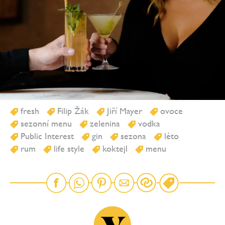
fresh
Filip Žák
Jiří Mayer
ovoce
sezonní menu
zelenina
vodka
Public Interest
gin
sezona
léto
rum
life style
koktejl
menu