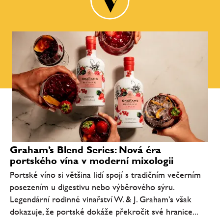
Graham’s Blend Series: Nová éra
portského vína v moderní mixologii
Portské víno si většina lidí spojí s tradičním večerním
posezením u digestivu nebo výběrového sýru.
Legendární rodinné vinařství W. & J. Graham’s však
dokazuje, že portské dokáže překročit své hranice...