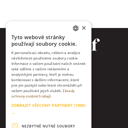
×
Tyto webové stránky
CZECH
používají soubory cookie.
ENGLISH
K personalizaci obsahu, reklam a analýze
návštěvnosti používáme soubory cookie.
Facebook
Informace o vašem používání našich stránek
také sdílíme s našimi reklamními a
Twitter
analytickými partnery, kteří je mohou
kombinovat s dalšími informacemi, které
jste jim poskytli nebo které shromáždili při
Instagram
vašem používání jejich služeb.
Zásady
ochrany osobních údajů
LinkedIn
ZOBRAZIT VŠECHNY PARTNERY
(1900)
Kontakt
→
O nás & etický kodex
NEZBYTNĚ NUTNÉ SOUBORY