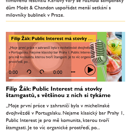
filmového festivalu Karlovy Vary se rozhodl šampaňský
dům Moët & Chandon uspořádat menší setkání s
milovníky bublinek v Praze.
Filip Žák: Public Interest má stovky štamgastů, s většinou z nich si tykáme
„Moje první práce v zahraničí byla v michelinské dvojhvězdě
v Portugalsku. Nejsme klasický bar Prahy 1, Public Interest je
pro mě komunita, kterou tvoří štamgasti. Je to víc organické
prostředí, po...
0:00
0:00
Filip Žák: Public Interest má stovky
štamgastů, s většinou z nich si tykáme
„Moje první práce v zahraničí byla v michelinské
dvojhvězdě v Portugalsku. Nejsme klasický bar Prahy 1,
Public Interest je pro mě komunita, kterou tvoří
štamgasti. Je to víc organické prostředí, po...