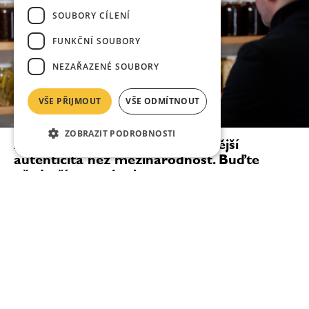
SOUBORY CÍLENÍ
FUNKČNÍ SOUBORY
NEZAŘAZENÉ SOUBORY
VŠE PŘIJMOUT
VŠE ODMÍTNOUT
ZOBRAZIT PODROBNOSTI
Ana Roš: Pro kuchaře je důležitější
autenticita než mezinárodnost. Buďte
především sami sebou
„Když měl do Slovinska přijít Michelin Guide, řekla
jsem svým lidem, že budeme mít buď dvě hvězdy, nebo
žádnou. Nejsme typ restaurace na jednu michelinskou
hvězdu — ale stejně tak se mohlo stát, že...