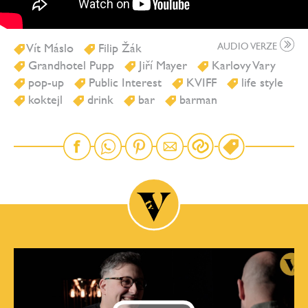
Vít Máslo
Filip Žák
AUDIO VERZE
Grandhotel Pupp
Jiří Mayer
Karlovy Vary
pop-up
Public Interest
KVIFF
life style
koktejl
drink
bar
barman