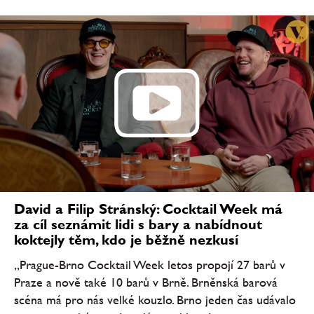
David a Filip Stránský: Cocktail Week má
za cíl seznámit lidi s bary a nabídnout
koktejly těm, kdo je běžně nezkusí
„Prague-Brno Cocktail Week letos propojí 27 barů v
Praze a nově také 10 barů v Brně. Brněnská barová
scéna má pro nás velké kouzlo. Brno jeden čas udávalo