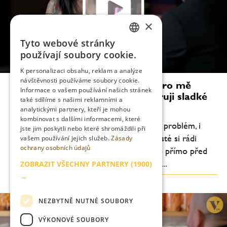
×
Tyto webové stránky
CZECH
používají soubory cookie.
ENGLISH
K personalizaci obsahu, reklam a analýze
návštěvnosti používáme soubory cookie.
Millie Tang: Vytváření drinků je pro mě
Informace o vašem používání našich stránek
velmi osobní věc. Osobně preferuji sladké
také sdílíme s našimi reklamními a
dezertní koktejly
analytickými partnery, kteří je mohou
kombinovat s dalšími informacemi, které
„Předpřipravené drinky podle mě nejsou problém, i
jste jim poskytli nebo které shromáždili při
když mnozí tvrdí opak. Je pravdou, že hosté si rádi
vašem používání jejich služeb.
Zásady
ochrany osobních údajů
užívají divadlo kolem koktejlu míchaného přímo před
nimi, ale příprava předem nám umožňuje...
ZOBRAZIT VŠECHNY PARTNERY
(1900)
→
NEZBYTNĚ NUTNÉ SOUBORY
VÝKONOVÉ SOUBORY