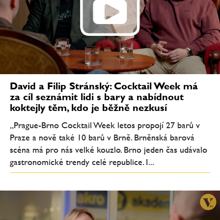
David a Filip Stránský: Cocktail Week má
za cíl seznámit lidi s bary a nabídnout
koktejly těm, kdo je běžně nezkusí
„Prague-Brno Cocktail Week letos propojí 27 barů v
Praze a nově také 10 barů v Brně. Brněnská barová
scéna má pro nás velké kouzlo. Brno jeden čas udávalo
gastronomické trendy celé republice. I...