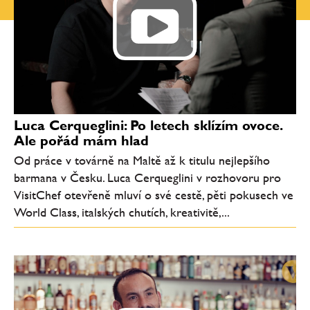
Luca Cerqueglini: Po letech sklízím ovoce.
Ale pořád mám hlad
Od práce v továrně na Maltě až k titulu nejlepšího
barmana v Česku. Luca Cerqueglini v rozhovoru pro
VisitChef otevřeně mluví o své cestě, pěti pokusech ve
World Class, italských chutích, kreativitě,...