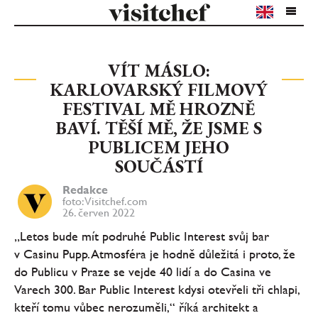
VÍT MÁSLO:
KARLOVARSKÝ FILMOVÝ
FESTIVAL MĚ HROZNĚ
BAVÍ. TĚŠÍ MĚ, ŽE JSME S
PUBLICEM JEHO
SOUČÁSTÍ
Redakce
foto: Visitchef.com
26. červen 2022
„Letos bude mít podruhé Public Interest svůj bar
v Casinu Pupp. Atmosféra je hodně důležitá i proto, že
do Publicu v Praze se vejde 40 lidí a do Casina ve
Varech 300. Bar Public Interest kdysi otevřeli tři chlapi,
kteří tomu vůbec nerozuměli,“ říká architekt a