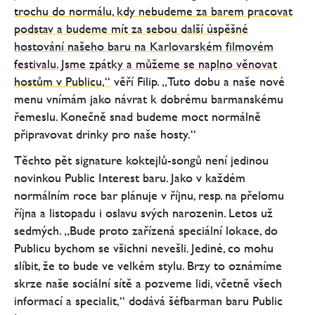
trochu do normálu, kdy nebudeme za barem pracovat
podstav a budeme mít za sebou další úspěšné
hostování našeho baru na Karlovarském filmovém
festivalu. Jsme zpátky a můžeme se naplno věnovat
hostům v Publicu,“
věří Filip. „Tuto dobu a naše nové
menu vnímám jako návrat k dobrému barmanskému
řemeslu. Konečně snad budeme moct normálně
připravovat drinky pro naše hosty.“
Těchto pět signature koktejlů-songů není jedinou
novinkou Public Interest baru. Jako v každém
normálním roce bar plánuje v říjnu, resp. na přelomu
října a listopadu i oslavu svých narozenin. Letos už
sedmých. „Bude proto zařízená speciální lokace, do
Publicu bychom se všichni nevešli. Jediné, co mohu
slíbit, že to bude ve velkém stylu. Brzy to oznámíme
skrze naše sociální sítě a pozveme lidi, včetně všech
informací a specialit,“ dodává šéfbarman baru Public