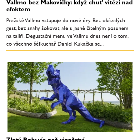
Vallmo bez Makovičky: když chuť vítězí nad
efektem
Pražské Vallmo vstupuje do nové éry. Bez okázalých
gest, bez snahy šokovat, ale s jasně čitelným posunem
na talíři. Degustační menu ve Vallmu dnes není o tom,
co všechno šéfkuchař Daniel Kukačka se...
Zlatý Roh: víc než vinařství