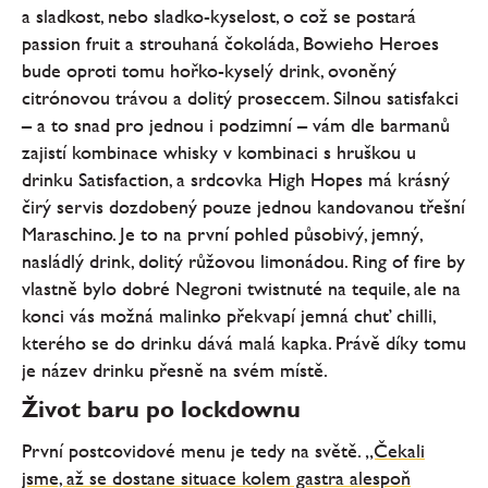
a sladkost, nebo sladko-kyselost, o což se postará
passion fruit a strouhaná čokoláda, Bowieho Heroes
bude oproti tomu hořko-kyselý drink, ovoněný
citrónovou trávou a dolitý proseccem. Silnou satisfakci
– a to snad pro jednou i podzimní – vám dle barmanů
zajistí kombinace whisky v kombinaci s hruškou u
drinku Satisfaction, a srdcovka High Hopes má krásný
čirý servis dozdobený pouze jednou kandovanou třešní
Maraschino. Je to na první pohled působivý, jemný,
nasládlý drink, dolitý růžovou limonádou. Ring of fire by
vlastně bylo dobré Negroni twistnuté na tequile, ale na
konci vás možná malinko překvapí jemná chuť chilli,
kterého se do drinku dává malá kapka. Právě díky tomu
je název drinku přesně na svém místě.
Život baru po lockdownu
První postcovidové menu je tedy na světě.
„Čekali
jsme, až se dostane situace kolem gastra alespoň