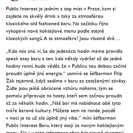
Public Interest je jedním z top míst v Praze, kam si
zajdete na skvělý drink a taky za atmosférou
klasického old fashioned baru. Na začátku října
vykopává nové koktejlové menu podle stejně
klasických songů. A ta atmosféra? Jsou vlastně dvě…
„Kdo nás zná, ví, že do jedenácti hodin máme pravidla
speak easy baru a ten, kdo někdy vydržel až do jedné
hodiny ranní, bude vědět, že v Publicu tou dobou začíná
proudit úplně jiná energie,“ usmívá se šéfbarman Filip
Žák tajemně, když sedíme v baru za zataženými závěsy.
Židle jsou ještě obrácené vzhůru nohama, tým se
pomalu připravuje na hosty, kteří sem začnou proudit
až za několik hodin. „Náš bar má nabídnout obě tyto
tváře barové kultury. Můžete sem na rande, pozdě
v noci je to už ale úplně jiný vibe,“ míní šéfbarman
Public Interest Baru, který stojí za novým koktejlovým
menu. Ale i u této informace chce být zjevně skromný