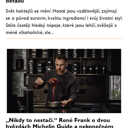
detailu
Svět koktejlů se mění. Hosté jsou vzdělanější, zajímají
se o původ surovin, kvalitu ingrediencí i svůj životní styl.
Stále častěji hledají nápoje, které jsou lehčí, svěžejší a
méně alkoholické, ale...
„Nikdy to nestačí.“ René Frank o dvou
hvězdách Michelin Guide a nekonečném