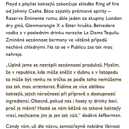
Floyd a playlist koktejlů zakončuje skladba Ring of fire
od Johnny Cashe. Báze zajistily prémiové spirity –
Reserva Eminente rumu, dále jeden ze skupiny London
dry ginů, Glenmorangie X a Etter hruška, Belvedere
vodka a v posledním drinku narazíte La Dama Tequilu.
Zmíněná sezónnost barmany ve většině případů
nechává chladnými. Na to se v Publicu zas tak moc
nehraje.
„Úplně jsme se netrápili sezónností produktů. Myslím,
že v republice, kde může sněžit v dubnu a v listopadu
to může být venku na tričko, se podle toho nemůžeme
zas tak moc orientovat. Řídíme se více oblibou
koktejlů, jejich náročností při přípravě a dostupností
ingrediencí. Obecně, pokud nás i hosty ty drinky baví,
proč je měnit? Hosté se nám běžně na takové koktejly
vrací, nechceme jim je jen tak vzít,“
dodává šéfbarman.
Candy vám, už dle názvu, samozřejmě nabídne líbivost