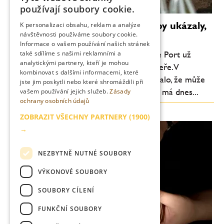
CZECH
používají soubory cookie.
ENGLISH
Portské znovu na scéně. Antverpy ukázaly,
K personalizaci obsahu, reklam a analýze
návštěvnosti používáme soubory cookie.
proč byste ho měli brát vážně
Informace o vašem používání našich stránek
také sdílíme s našimi reklamními a
Nejprestižnější portské víno, tedy Vintage Port už
analytickými partnery, kteří je mohou
dávno není jen sladká tečka na konci večeře. V
kombinovat s dalšími informacemi, které
Antverpách se během jediného dne ukázalo, že může
jste jim poskytli nebo které shromáždili při
stát vedle největších vín světa – a možná má dnes...
vašem používání jejich služeb.
Zásady
ochrany osobních údajů
ZOBRAZIT VŠECHNY PARTNERY
(1900)
→
NEZBYTNĚ NUTNÉ SOUBORY
VÝKONOVÉ SOUBORY
SOUBORY CÍLENÍ
FUNKČNÍ SOUBORY