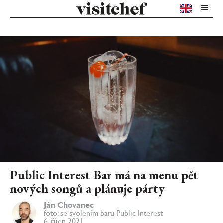
Public Interest Bar má na menu pět
nových songů a plánuje párty
Ján Chovanec
foto: se svolením baru Public Interest
6. říjen 2021