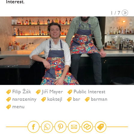
Interest.
1 / 7
Filip Žák
Jiří Mayer
Public Interest
narozeniny
koktejl
bar
barman
menu