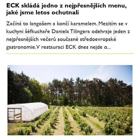
ECK skládá jedno z nejpřesnějších menu,
jaké jsme letos ochutnali
Začíná to langošem a končí karamelem. Mezitím se v
kuchyni šéfkuchaře Daniela Tilingera odehraje jeden z
nejpřesnějších večerů současné středoevropské
gastronomie. V restauraci ECK dnes nejde o...