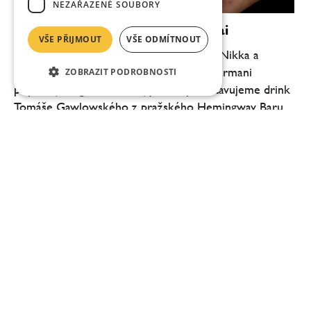
NEZAŘAZENÉ SOUBORY
Nikka Cocktail Challenge: Bonsai
VŠE PŘIJMOUT
VŠE ODMÍTNOUT
V koktejlovém seriálu japonské legendy Nikka a
magazínu VisitChef, ve kterém vybraní barmani
ZOBRAZIT PODROBNOSTI
připravují originální koktejly, dnes představujeme drink
Tomáše Gawlowského z pražského Hemingway Baru....