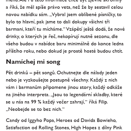
a říká, že měl spíše právo veta, než že by sestavil celou
novou nabídku sám. „Vybral jsem oblíbené písničky, to
bylo to hlavní, pak jsme to dali dokupy všichni tři
barmani, kteří tu mícháme.“ Vzápětí ještě dodá, že nové
drinky, o kterých je řeč, nekopírují nutně sezonu, dle
všeho budou v nabídce baru minimálně do konce ledna
příštího roku, nebo dokud je prostě hosté budou chtít.
Namíchej mi song
Pět drinků – pět songů. Ochutnejte dle nálady jeden
nebo je vyzkoušejte postupně všechny. Každý z nich
vám i barmanům připomene jinou story, každý odkáže
na jiného interpreta. „Jsou to legendární skladby, které
se u nás na 99 % každý večer zahrají,“ říká Filip.
„Neobejde se to bez nich.“
Candy od Iggyho Popa, Heroes od Davida Bowieho,
Satisfaction od Rolling Stones, High Hopes z dílny Pink