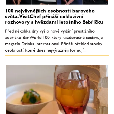
100 nejvlivnějších osobností barového
světa. VisitChef přináší exkluzivní
rozhovory s hvězdami letošního žebříčku
Před několika dny vyšlo nové vydání prestižního
žebříčku Bar World 100, který každoročně sestavuje
magazín Drinks International. Přináší přehled stovky
osobností, které dnes nejvýrazněji formují...