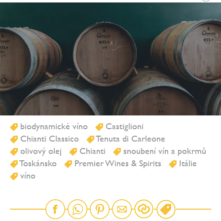
biodynamické víno
Castiglioni
Chianti Classico
Tenuta di Carleone
olivový olej
Chianti
snoubení vín a pokrmů
Toskánsko
Premier Wines & Spirits
Itálie
víno