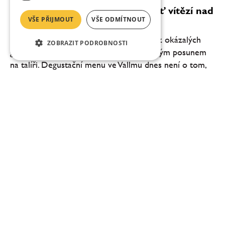
Vallmo bez Makovičky: když chuť vítězí nad
VŠE PŘIJMOUT
VŠE ODMÍTNOUT
efektem
Pražské Vallmo vstupuje do nové éry. Bez okázalých
ZOBRAZIT PODROBNOSTI
gest, bez snahy šokovat, ale s jasně čitelným posunem
na talíři. Degustační menu ve Vallmu dnes není o tom,
co všechno šéfkuchař Daniel Kukačka se...