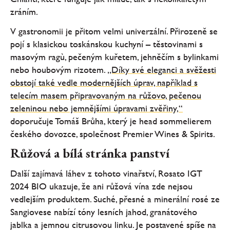
zráním.
V gastronomii je přitom velmi univerzální. Přirozeně se
pojí s klasickou toskánskou kuchyní – těstovinami s
masovým ragù, pečeným kuřetem, jehněčím s bylinkami
nebo houbovým rizotem.
„Díky své eleganci a svěžesti
obstojí také vedle modernějších úprav, například s
telecím masem připravovaným na růžovo, pečenou
zeleninou nebo jemnějšími úpravami zvěřiny,“
doporučuje Tomáš Brůha, který je head sommelierem
českého dovozce, společnost Premier Wines & Spirits.
Růžová a bílá stránka panství
Další zajímavá láhev z tohoto vinařství, Rosato IGT
2024 BIO ukazuje, že ani růžová vína zde nejsou
vedlejším produktem. Suché, přesné a minerální rosé ze
Sangiovese nabízí tóny lesních jahod, granátového
jablka a jemnou citrusovou linku. Je postavené spíše na