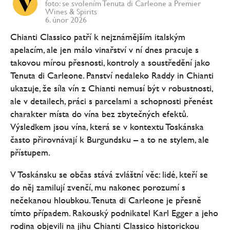
foto: se svolením Tenuta di Carleone a Premier
Wines & Spirits
6. únor 2026
Chianti Classico patří k nejznámějším italským
apelacím, ale jen málo vinařství v ní dnes pracuje s
takovou mírou přesnosti, kontroly a soustředění jako
Tenuta di Carleone. Panství nedaleko Raddy in Chianti
ukazuje, že síla vín z Chianti nemusí být v robustnosti,
ale v detailech, práci s parcelami a schopnosti přenést
charakter místa do vína bez zbytečných efektů.
Výsledkem jsou vína, která se v kontextu Toskánska
často přirovnávají k Burgundsku – a to ne stylem, ale
přístupem.
V Toskánsku se občas stává zvláštní věc: lidé, kteří se
do něj zamilují zvenčí, mu nakonec porozumí s
nečekanou hloubkou. Tenuta di Carleone je přesně
tímto případem. Rakouský podnikatel Karl Egger a jeho
rodina objevili na jihu Chianti Classico historickou