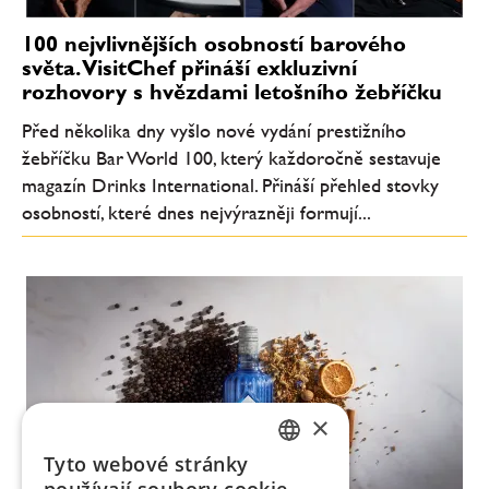
100 nejvlivnějších osobností barového
světa. VisitChef přináší exkluzivní
rozhovory s hvězdami letošního žebříčku
Před několika dny vyšlo nové vydání prestižního
žebříčku Bar World 100, který každoročně sestavuje
magazín Drinks International. Přináší přehled stovky
osobností, které dnes nejvýrazněji formují...
×
Tyto webové stránky
CZECH