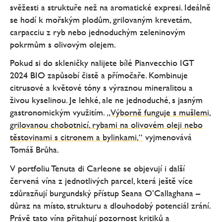
svěžesti a struktuře než na aromatické expresi. Ideálně
se hodí k mořským plodům, grilovaným krevetám,
carpacciu z ryb nebo jednoduchým zeleninovým
pokrmům s olivovým olejem.
Pokud si do skleničky nalijete bílé Pianvecchio IGT
2024 BIO zapůsobí čistě a přímočaře. Kombinuje
citrusové a květové tóny s výraznou mineralitou a
živou kyselinou. Je lehké, ale ne jednoduché, s jasným
gastronomickým využitím.
„Výborně funguje s mušlemi,
grilovanou chobotnicí, rybami na olivovém oleji nebo
těstovinami s citronem a bylinkami,“
vyjmenovává
Tomáš Brůha.
V portfoliu Tenuta di Carleone se objevují i další
červená vína z jednotlivých parcel, která ještě více
zdůrazňují burgundský přístup Seana O’Callaghana –
důraz na místo, strukturu a dlouhodobý potenciál zrání.
Právě tato vína přitahují pozornost kritiků a