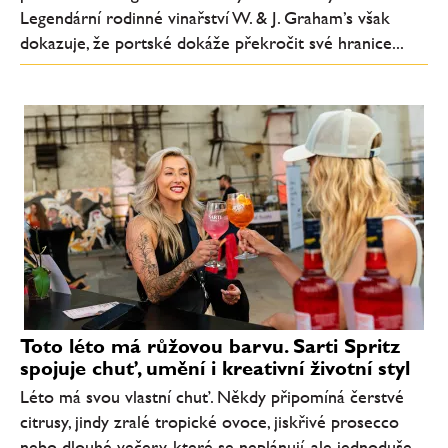
Legendární rodinné vinařství W. & J. Graham’s však
dokazuje, že portské dokáže překročit své hranice...
Toto léto má růžovou barvu. Sarti Spritz
spojuje chuť, umění i kreativní životní styl
Léto má svou vlastní chuť. Někdy připomíná čerstvé
citrusy, jindy zralé tropické ovoce, jiskřivé prosecco
nebo dlouhé večery, které se neplánují, ale jednoduše