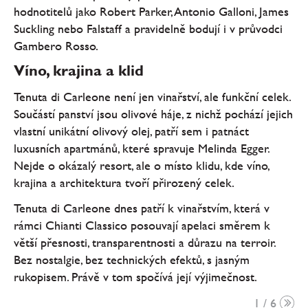
hodnotitelů jako Robert Parker, Antonio Galloni, James
Suckling nebo Falstaff a pravidelně bodují i v průvodci
Gambero Rosso.
Víno, krajina a klid
Tenuta di Carleone není jen vinařství, ale funkční celek.
Součástí panství jsou olivové háje, z nichž pochází jejich
vlastní unikátní olivový olej, patří sem i patnáct
luxusních apartmánů, které spravuje Melinda Egger.
Nejde o okázalý resort, ale o místo klidu, kde víno,
krajina a architektura tvoří přirozený celek.
Tenuta di Carleone dnes patří k vinařstvím, která v
rámci Chianti Classico posouvají apelaci směrem k
větší přesnosti, transparentnosti a důrazu na terroir.
Bez nostalgie, bez technických efektů, s jasným
rukopisem. Právě v tom spočívá její výjimečnost.
1 / 6