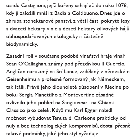
osadu Castiglioni, jejíž kořeny sahají až do roku 1078,
kdy ji založili mniši z Badia a Coltibuono. Dnes jde o
zhruba stohektarové panství, z větší části pokryté lesy,
s dvaceti hektary vinic a deseti hektary olivových hájů,
obhospodařovaných ekologicky a částečně
biodynamicky.
Zásadní roli v současné podobě vinařství hraje vinař
Sean O’Callaghan, známý pod přezdívkou Il Guercio.
Angličan narozený na Srí Lance, vzdělaný v německém
Geisenheimu a profesně formovaný jak Německem,
tak Itálií. Právě jeho dlouholeté působení v Riecine po
boku Sergia Manettiho z Montevertine zásadně
ovlivnilo jeho pohled na Sangiovese i na Chianti
Classico jako celek. Když mu Karl Egger nabídl
možnost vybudovat Tenuta di Carleone prakticky od
nuly a bez technologických kompromisů, dostal přesně
takové podmínky, jaké jeho styl vyžaduje.