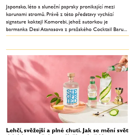
Japonsko, léto a sluneční paprsky pronikající mezi
korunami stromů. Právě z této představy vychází
signature koktejl Komorebi, jehož autorkou je
barmanka Desi Atanasova z pražského Cocktail Baru...
Lehčí, svěžejší a plné chuti. Jak se mění svět