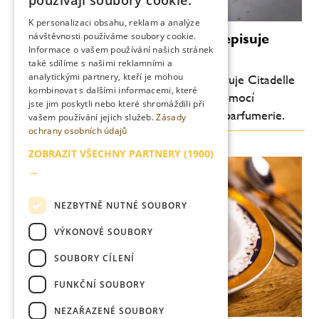
používají soubory cookie.
ENGLISH
K personalizaci obsahu, reklam a analýze
Luxus bez promile: Citadelle přepisuje
návštěvnosti používáme soubory cookie.
Informace o vašem používání našich stránek
pravidla ginu
také sdílíme s našimi reklamními a
analytickými partnery, kteří je mohou
Průkopník moderního craft ginu představuje Citadelle
kombinovat s dalšími informacemi, které
0.0 – nealkoholický destilát vytvořený pomocí
jste jim poskytli nebo které shromáždili při
technologií inspirovaných světem haute parfumerie.
vašem používání jejich služeb.
Zásady
ochrany osobních údajů
ZOBRAZIT VŠECHNY PARTNERY
(1900)
→
NEZBYTNĚ NUTNÉ SOUBORY
VÝKONOVÉ SOUBORY
SOUBORY CÍLENÍ
FUNKČNÍ SOUBORY
NEZAŘAZENÉ SOUBORY