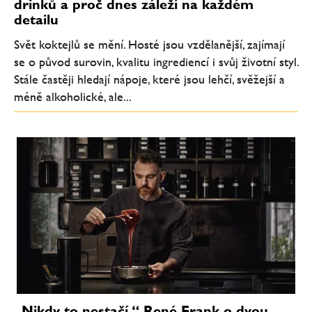
drinků a proč dnes záleží na každém
detailu
Svět koktejlů se mění. Hosté jsou vzdělanější, zajímají
se o původ surovin, kvalitu ingrediencí i svůj životní styl.
Stále častěji hledají nápoje, které jsou lehčí, svěžejší a
méně alkoholické, ale...
„Nikdy to nestačí.“ René Frank o dvou