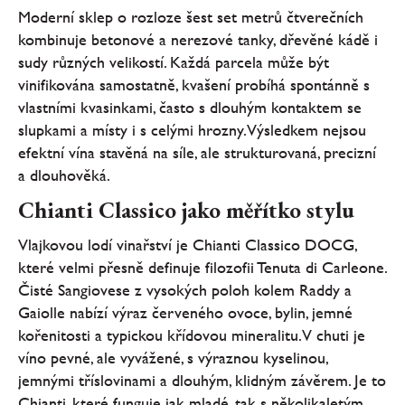
Moderní sklep o rozloze šest set metrů čtverečních
kombinuje betonové a nerezové tanky, dřevěné kádě i
sudy různých velikostí. Každá parcela může být
vinifikována samostatně, kvašení probíhá spontánně s
vlastními kvasinkami, často s dlouhým kontaktem se
slupkami a místy i s celými hrozny. Výsledkem nejsou
efektní vína stavěná na síle, ale strukturovaná, precizní
a dlouhověká.
Chianti Classico jako měřítko stylu
Vlajkovou lodí vinařství je Chianti Classico DOCG,
které velmi přesně definuje filozofii Tenuta di Carleone.
Čisté Sangiovese z vysokých poloh kolem Raddy a
Gaiolle nabízí výraz červeného ovoce, bylin, jemné
kořenitosti a typickou křídovou mineralitu. V chuti je
víno pevné, ale vyvážené, s výraznou kyselinou,
jemnými tříslovinami a dlouhým, klidným závěrem. Je to
Chianti, které funguje jak mladé, tak s několikaletým