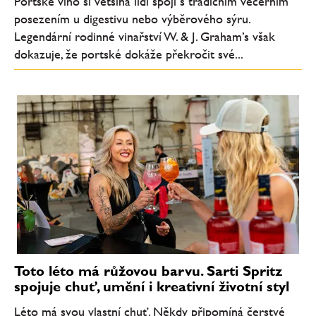
Portské víno si většina lidí spojí s tradičním večerním
posezením u digestivu nebo výběrového sýru.
Legendární rodinné vinařství W. & J. Graham’s však
dokazuje, že portské dokáže překročit své...
Toto léto má růžovou barvu. Sarti Spritz
spojuje chuť, umění i kreativní životní styl
Léto má svou vlastní chuť. Někdy připomíná čerstvé