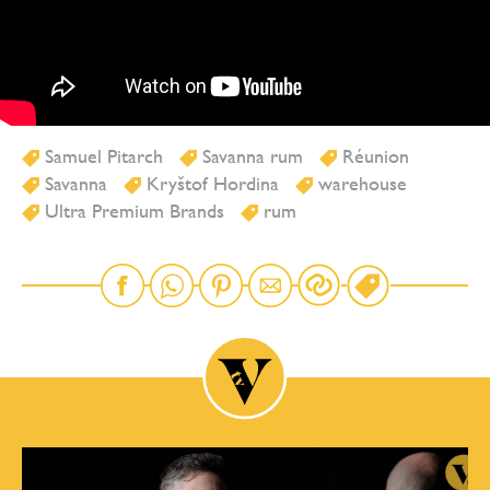
Samuel Pitarch
Savanna rum
Réunion
Savanna
Kryštof Hordina
warehouse
Ultra Premium Brands
rum