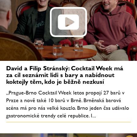
David a Filip Stránský: Cocktail Week má
za cíl seznámit lidi s bary a nabídnout
koktejly těm, kdo je běžně nezkusí
„Prague-Brno Cocktail Week letos propojí 27 barů v
Praze a nově také 10 barů v Brně. Brněnská barová
scéna má pro nás velké kouzlo. Brno jeden čas udávalo
gastronomické trendy celé republice. I...