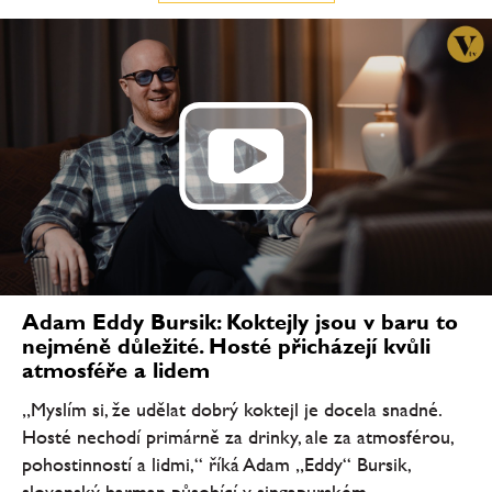
Adam Eddy Bursik: Koktejly jsou v baru to
nejméně důležité. Hosté přicházejí kvůli
atmosféře a lidem
„Myslím si, že udělat dobrý koktejl je docela snadné.
Hosté nechodí primárně za drinky, ale za atmosférou,
pohostinností a lidmi,“ říká Adam „Eddy“ Bursik,
slovenský barman působící v singapurském...