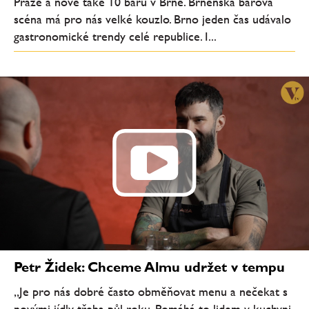
Praze a nově také 10 barů v Brně. Brněnská barová
scéna má pro nás velké kouzlo. Brno jeden čas udávalo
gastronomické trendy celé republice. I...
Petr Židek: Chceme Almu udržet v tempu
„Je pro nás dobré často obměňovat menu a nečekat s
novými jídly třeba půl roku. Pomáhá to lidem v kuchyni