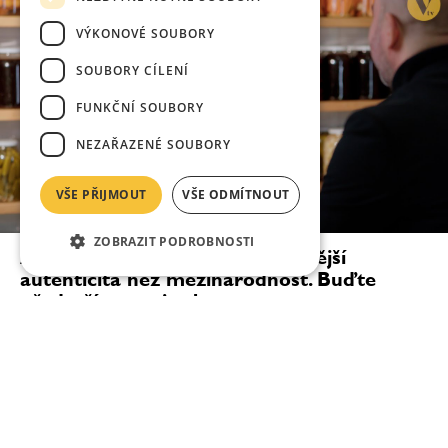
VÝKONOVÉ SOUBORY
SOUBORY CÍLENÍ
FUNKČNÍ SOUBORY
NEZAŘAZENÉ SOUBORY
VŠE PŘIJMOUT
VŠE ODMÍTNOUT
ZOBRAZIT PODROBNOSTI
Ana Roš: Pro kuchaře je důležitější
autenticita než mezinárodnost. Buďte
především sami sebou
„Když měl do Slovinska přijít Michelin Guide, řekla
jsem svým lidem, že budeme mít buď dvě hvězdy, nebo
žádnou. Nejsme typ restaurace na jednu michelinskou
hvězdu — ale stejně tak se mohlo stát, že...