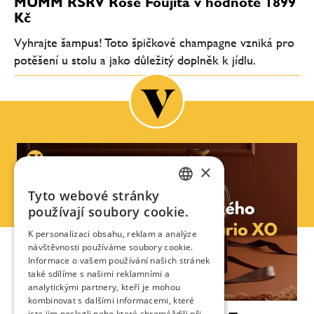
MUMM RSRV Rosé Foujita v hodnotě 1899
Kč
Vyhrajte šampus! Toto špičkové champagne vzniká pro
potěšení u stolu a jako důležitý doplněk k jídlu.
×
Tyto webové stránky
CZECH
používají soubory cookie.
ENGLISH
K personalizaci obsahu, reklam a analýze
návštěvnosti používáme soubory cookie.
Informace o vašem používání našich stránek
také sdílíme s našimi reklamními a
analytickými partnery, kteří je mohou
kombinovat s dalšími informacemi, které
jste jim poskytli nebo které shromáždili při