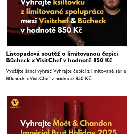
Listopadová soutěž o limitovanou čepici
Būcheck x VisitChef v hodnotě 850 Kč
Využijte šanci vyhrát! Vyhrajte čepici z limitované série
Būcheck x VisitChef v hodnotě 850 Kč.