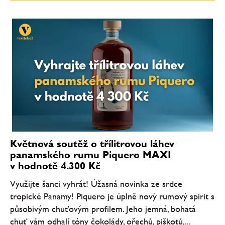
Květnová soutěž o třílitrovou láhev
panamského rumu Piquero MAXI
v hodnotě 4.300 Kč
Využijte šanci vyhrát! Úžasná novinka ze srdce
tropické Panamy! Piquero je úplně nový rumový spirit s
působivým chuťovým profilem. Jeho jemná, bohatá
chuť vám odhalí tóny čokolády, ořechů, piškotů,...