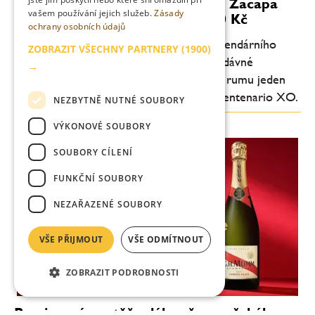
Prosincová soutěž o láhev rumu Zacapa
vašem používání jejich služeb.
Zásady
Centenario XO v hodnotě 2.800 Kč
ochrany osobních údajů
Využijte šanci vyhrát! Master blender legendárního
ZOBRAZIT VŠECHNY PARTNERY
(1900)
rumu Zacapa, Lorena Vasquez, při své nedávné
→
návštěvě Česka zanechala pro milovníky rumu jeden
dárek. Je jím krásná láhev rum Zacapa Centenario XO.
NEZBYTNĚ NUTNÉ SOUBORY
VÝKONOVÉ SOUBORY
SOUBORY CÍLENÍ
FUNKČNÍ SOUBORY
NEZAŘAZENÉ SOUBORY
VŠE PŘIJMOUT
VŠE ODMÍTNOUT
ZOBRAZIT PODROBNOSTI
Prosincová soutěž o láhev šampaňského