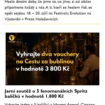
Heslo dnešní doby, že jsme to, co jíme, si asi občas
připomene každý z nás. A ti, kteří se heslem řídí, se
opět sejdou 18. – 20. září na Festivalu Evolution na
Výstavišti v Praze Holešovicích.
Jarní soutěž o 5 fenomenálních Spritz
balíčků v hodnotě 1.800 Kč
Vyhrajte jeden z 5 balíčků s láhvemi Aperol, Cinzano,