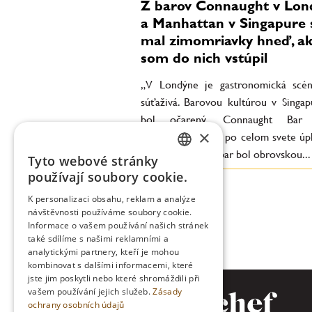
Z barov Connaught v Lon
a Manhattan v Singapure
mal zimomriavky hneď, a
som do nich vstúpil
„V Londýne je gastronomická scé
súťaživá. Barovou kultúrou v Singa
bol očarený. Connaught Bar n
×
hotelovým barom po celom svete úp
štandard. Gibson bar bol obrovskou...
Tyto webové stránky
CZECH
používají soubory cookie.
ENGLISH
K personalizaci obsahu, reklam a analýze
návštěvnosti používáme soubory cookie.
Informace o vašem používání našich stránek
také sdílíme s našimi reklamními a
analytickými partnery, kteří je mohou
kombinovat s dalšími informacemi, které
jste jim poskytli nebo které shromáždili při
vašem používání jejich služeb.
Zásady
ochrany osobních údajů