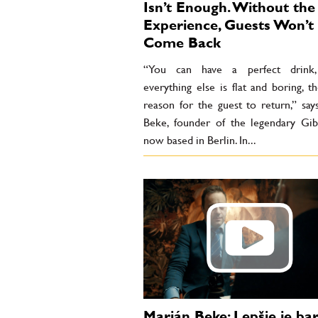
Isn’t Enough. Without the
Experience, Guests Won’t
Come Back
“You can have a perfect drink,
everything else is flat and boring, t
reason for the guest to return,” say
Beke, founder of the legendary Gib
now based in Berlin. In...
Marián Beke: Lepšie je ba