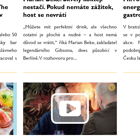
The
nestačí. Pokud nemáte zážitek,
energ
v
host se nevrátí
gastr
„Můžete mít perfektní drink, ale všechno
V brati
alebo 50
ostatní je ploché a nudné – a host nemá
se v po
sky bar
důvod se vrátit,“ říká Marian Beke, zakladatel
akce. M
slávneho
legendárního Gibsonu, dnes působící v
podobn
acoval s
Berlíně. V rozhovoru pro...
Česku l