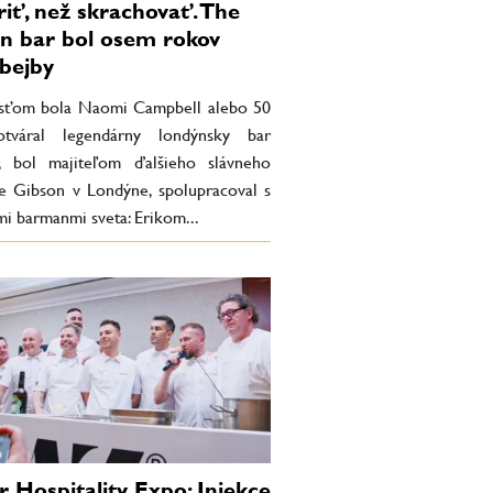
riť, než skrachovať. The
n bar bol osem rokov
bejby
sťom bola Naomi Campbell alebo 50
otváral legendárny londýnsky bar
r, bol majiteľom ďalšieho slávneho
e Gibson v Londýne, spolupracoval s
mi barmanmi sveta: Erikom...
r Hospitality Expo: Injekce