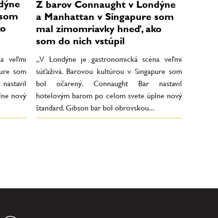
dýne
Z barov Connaught v Londýne
 som
a Manhattan v Singapure som
ko
mal zimomriavky hneď, ako
som do nich vstúpil
na veľmi
„V Londýne je gastronomická scéna veľmi
pure som
súťaživá. Barovou kultúrou v Singapure som
astavil
bol očarený. Connaught Bar nastavil
lne nový
hotelovým barom po celom svete úplne nový
štandard. Gibson bar bol obrovskou...