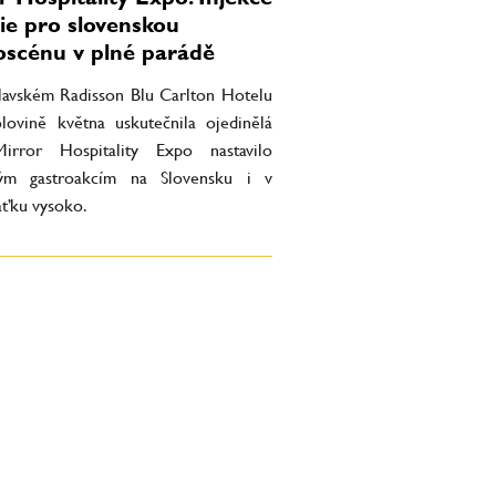
ie pro slovenskou
oscénu v plné parádě
slavském Radisson Blu Carlton Hotelu
lovině května uskutečnila ojedinělá
irror Hospitality Expo nastavilo
ým gastroakcím na Slovensku i v
aťku vysoko.