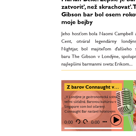
zatvoriť, než skrachovať. 
Gibson bar bol osem roko
moje bejby
Jeho hosťom bola Naomi Campbell 
Cent, otváral legendárny londýn
Nightjar, bol majiteľom ďalšieho 
baru The Gibson v Londýne, spolupr
najlepšími barmanmi sveta: Erikom...
Z barov Connaught v Londýne a Manhattan v Singapure som mal zimomriavky hneď, ako som do nich vstúpil
„V Londýne je gastronomická scéna
veľmi súťaživá. Barovou kultúrou v
Singapure som bol očarený.
Connaught Bar nastavil hotelovým
barom po celom svete úplne nový
štandard. Gibson bar bol obrovskou...
0:00
0:00