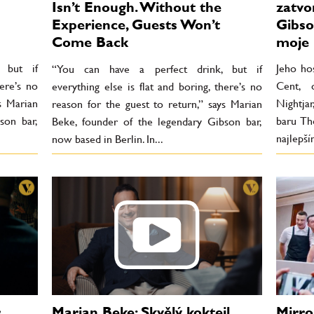
zatvo
Isn’t Enough. Without the
Gibso
Experience, Guests Won’t
moje 
Come Back
 but if
Jeho ho
“You can have a perfect drink, but if
here’s no
Cent, 
everything else is flat and boring, there’s no
s Marian
Nightja
reason for the guest to return,” says Marian
son bar,
baru Th
Beke, founder of the legendary Gibson bar,
najlepší
now based in Berlin. In...
r
Marian Beke: Skvělý koktejl
Mirro