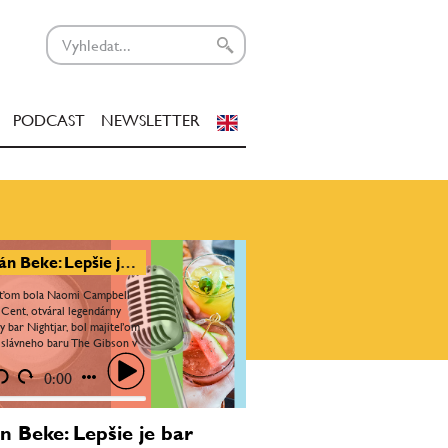
PODCAST
NEWSLETTER
Marián Beke: Lepšie je bar zatvoriť, než skrachovať. The Gibson bar bol osem rokov moje bejby
sťom bola Naomi Campbell
 Cent, otváral legendárny
y bar Nightjar, bol majiteľom
 slávneho baru The Gibson v
 spolupracoval s najlepšími
 sveta: Erikom...
0:00
n Beke: Lepšie je bar