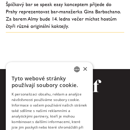
Špičkový bar se speak easy konceptem přijede do
Prahy reprezentovat bar-manažerka Gina Barbachano.
Za barem Almy bude 14. ledna večer míchat hostům
čtyři různé originální koktejly.
×
Tyto webové stránky
CZECH
používají soubory cookie.
ENGLISH
K personalizaci obsahu, reklam a analýze
návštěvnosti používáme soubory cookie.
Facebook
Informace o vašem používání našich stránek
také sdílíme s našimi reklamními a
Twitter
analytickými partnery, kteří je mohou
kombinovat s dalšími informacemi, které
jste jim poskytli nebo které shromáždili při
Instagram