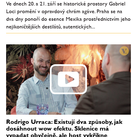
Ve dnech 20. a 21. září se historické prostory Gabriel
Loci promění v opravdový chrám agáve. Praha se na
dva dny ponoří do esence Mexika prostřednictvím jeho
nejikoničtějších destilátů, autentických...
Rodrigo Urraca: Existují dva způsoby, jak
dosáhnout wow efektu. Sklenice má
vypadat obyčejně, ale host vykřikne