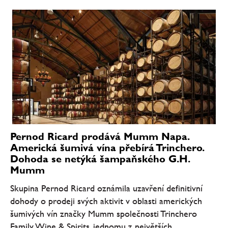
Pernod Ricard prodává Mumm Napa.
Americká šumivá vína přebírá Trinchero.
Dohoda se netýká šampaňského G.H.
Mumm
Skupina Pernod Ricard oznámila uzavření definitivní
dohody o prodeji svých aktivit v oblasti amerických
šumivých vín značky Mumm společnosti Trinchero
Family Wine & Spirits, jednomu z největších...