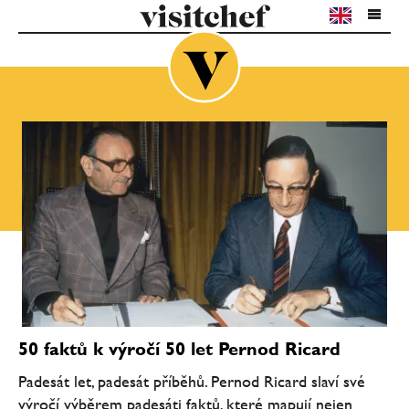
50 faktů k výročí 50 let Pernod Ricard
Padesát let, padesát příběhů. Pernod Ricard slaví své
výročí výběrem padesáti faktů, které mapují nejen