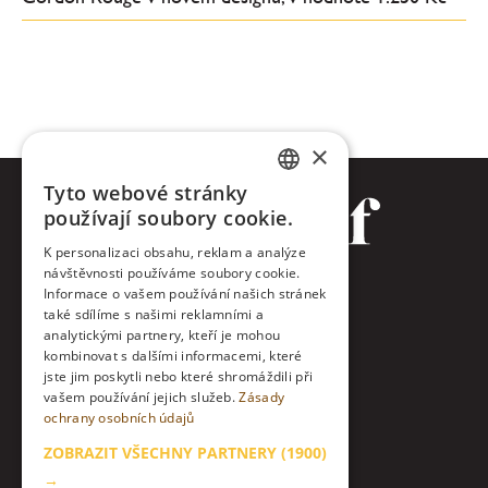
×
Tyto webové stránky
CZECH
používají soubory cookie.
ENGLISH
K personalizaci obsahu, reklam a analýze
návštěvnosti používáme soubory cookie.
Facebook
Informace o vašem používání našich stránek
také sdílíme s našimi reklamními a
Twitter
analytickými partnery, kteří je mohou
kombinovat s dalšími informacemi, které
jste jim poskytli nebo které shromáždili při
Instagram
vašem používání jejich služeb.
Zásady
ochrany osobních údajů
LinkedIn
ZOBRAZIT VŠECHNY PARTNERY
(1900)
Kontakt
→