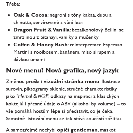
Třeba:
Oak & Cocoa
: negroni s tóny kakaa, dubu a
chinotta, servírované s vůní lesa
Dragon Fruit & Vanilla
: bezalkoholový Bellini se
zmrzlinou z pitahayi, vanilky a mučenky
Coffee & Honey Bush
: reinterpretace Espresso
Martini s rooibosem, banánem, miso sirupem a
dávkou umami
Nové menu? Nová grafika, nový jazyk
Změnou prošla i
vizuální stránka menu
. Ilustrace
surovin, piktogramy sklenic, stručné charakteristiky
jako
"Herbal & Wild"
, odkazy na inspiraci z klasických
koktejlů i přesné údaje o ABV (alkohol by volume) – to
vše pomáhá hostům lépe si představit, co je čeká.
Samotné listování menu se tak stává součástí zážitku.
A samozřejmě nechybí
opičí gentleman
, maskot