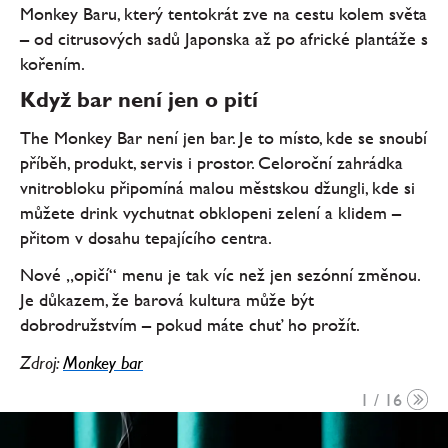
Monkey Baru, který tentokrát zve na cestu kolem světa
– od citrusových sadů Japonska až po africké plantáže s
kořením.
Když bar není jen o pití
The Monkey Bar není jen bar. Je to místo, kde se snoubí
příběh, produkt, servis i prostor. Celoroční zahrádka
vnitrobloku připomíná malou městskou džungli, kde si
můžete drink vychutnat obklopeni zelení a klidem –
přitom v dosahu tepajícího centra.
Nové „opičí“ menu je tak víc než jen sezónní změnou.
Je důkazem, že barová kultura může být
dobrodružstvím – pokud máte chuť ho prožít.
Zdroj:
Monkey bar
1 / 16