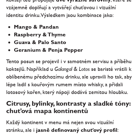
vzájemně doplňují a vytvářejí chuťovou i vizuální
identitu drinku. Výsledkem jsou kombinace jako:
Mango & Pandan
Raspberry & Thyme
Guava & Palo Santo
Geranium & Penja Pepper
Tento posun se projevil i v samotném servisu a příběhu
koktejlů. Například u
Galangal & Lotos
se baristé vrátili k
oblíbenému předchozímu drinku, ale upravili ho tak, aby
lépe ladil s kouřovým rumem místo whisky, a přidali
lotosový kořen, který nápoji dodává zemitou hloubku.
Citrusy, bylinky, kontrasty a sladké tóny:
chuťová mapa kontinentů
Každý kontinent v menu má nejen svou vizuální
stránku, ale i
jasně definovaný chuťový profil
: