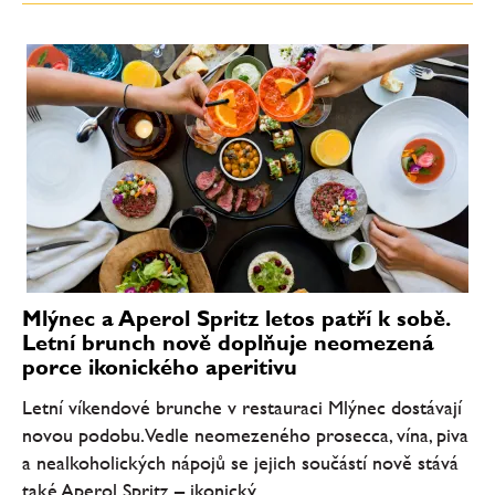
Mlýnec a Aperol Spritz letos patří k sobě.
Letní brunch nově doplňuje neomezená
porce ikonického aperitivu
Letní víkendové brunche v restauraci Mlýnec dostávají
novou podobu. Vedle neomezeného prosecca, vína, piva
a nealkoholických nápojů se jejich součástí nově stává
také Aperol Spritz – ikonický...