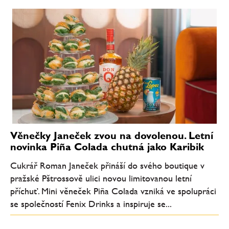
Věnečky Janeček zvou na dovolenou. Letní
novinka Piña Colada chutná jako Karibik
Cukrář Roman Janeček přináší do svého boutique v
pražské Pštrossově ulici novou limitovanou letní
příchuť. Mini věneček Piña Colada vzniká ve spolupráci
se společností Fenix Drinks a inspiruje se...