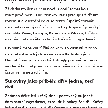
Základní myšlenka není nová, s opičí tematikou
koktejlové menu The Monkey Baru pracuje už třetím
rokem. Ale v letošní edici se tento úspěšný formát
rozvinul do nebývalé šíře a hloubky. Inspirací jsou čtyři
světadíly:
Asie, Evropa, Amerika a Afrika
, každý s
vlastním mikrosvětem chutí a klíčových ingrediencí.
Čtyřdílná mapa chutí čítá celkem
16 drinků
, z toho
osm alkoholických a osm nealkoholických
.
Nechybí twisty na klasické koktejly, poctivé řemeslo,
moderní techniky ani pozornost věnovaná surovinám –
často velmi netradičním.
Suroviny jako příběh: dřív jedna, teď
dvě
Zatímco dříve byl každý drink postavený na jedné
dominantní ingredienci, letos jde Monkey Bar dál. Každý
koktejl teď propojuje
dvě výrazné suroviny
, které se