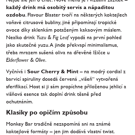
každý drink má osobitý servis a nápaditou
ozdobu
. Flavour Blaster tvoří na některých koktejlech
voňavé citrusové bubliny, jiné připomínají tropické
ovoce díky sklenkám potaženým kakaovým máslem.
Nealko drink
Yuzu & Fig Leaf
vypadá na první pohled
jako skutečné yuzu. A jinde překvapí minimalismus,
třeba mrazem sušená oliva na dřevěné lžičce u
Elderflower & Olive
.
Vyčnívá i
Sour Cherry & Mint
– na modrý cordial z
barvicí spiruliny dosedá červená „višeň“ vytvořená
sferifikací. Host si ji sám propíchne přiloženou jehlicí a
višňová esence tak doplní drink těsně před
ochutnáním.
Klasiky po opičím způsobu
Monkey Bar tradičně nezapomíná ani na známé
koktejlové formáty – jen jim dodává vlastní twist.