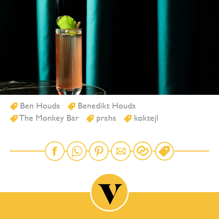
Ben Houda
Benedikt Houda
The Monkey Bar
praha
koktejl