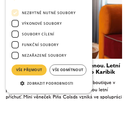
NEZBYTNĚ NUTNÉ SOUBORY
VÝKONOVÉ SOUBORY
SOUBORY CÍLENÍ
FUNKČNÍ SOUBORY
NEZAŘAZENÉ SOUBORY
Věnečky Janeček zvou na dovolenou. Letní
VŠE PŘIJMOUT
VŠE ODMÍTNOUT
novinka Piña Colada chutná jako Karibik
Cukrář Roman Janeček přináší do svého boutique v
ZOBRAZIT PODROBNOSTI
pražské Pštrossově ulici novou limitovanou letní
příchuť. Mini věneček Piña Colada vzniká ve spolupráci
se společností Fenix Drinks a inspiruje se...