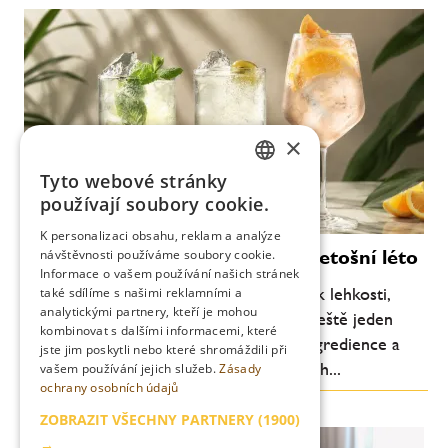
×
Tyto webové stránky
CZECH
používají soubory cookie.
ENGLISH
K personalizaci obsahu, reklam a analýze
Moderní koktejly, které definují letošní léto
návštěvnosti používáme soubory cookie.
Informace o vašem používání našich stránek
Letní barová scéna se každoročně vrací k lehkosti,
také sdílíme s našimi reklamními a
analytickými partnery, kteří je mohou
svěžesti a pitelnosti. Letos je ale patrný ještě jeden
kombinovat s dalšími informacemi, které
posun: důraz na jednoduchost, kvalitní ingredience a
jste jim poskytli nebo které shromáždili při
chuťovou čitelnost. Méně komplikovaných...
vašem používání jejich služeb.
Zásady
ochrany osobních údajů
ZOBRAZIT VŠECHNY PARTNERY
(1900)
→