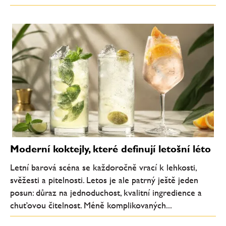
Moderní koktejly, které definují letošní léto
Letní barová scéna se každoročně vrací k lehkosti,
svěžesti a pitelnosti. Letos je ale patrný ještě jeden
posun: důraz na jednoduchost, kvalitní ingredience a
chuťovou čitelnost. Méně komplikovaných...