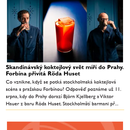
Skandinávský koktejlový svět míří do Prahy.
Forbína přivítá Röda Huset
Co vznikne, když se potká stockholmská koktejlová
scéna s pražskou Forbínou? Odpověď poznáme už 11.
srpna, kdy do Prahy dorazí Björn Kjellberg a Viktor
Hauer z baru Röda Huset. Stockholmští barmani př...