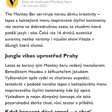
foto: se svolením Monkey baru
16. červen 2025
The Monkey Bar servíruje novou dávku kreativity –
tapas a koktejlové menu inspirované čtyřmi kontinenty
vás vezme na dobrodružnou cestu za chutěmi, které
potěší jazyk i oko. Čeká vás 16 drinků, exotické
suroviny, nealko varianty i vizuální show. Vítejte v
džungli, která chutná.
Jungle vibes uprostřed Prahy
Letos se barový tým Monkey baru vedený manažerem
Benediktem Houdou a šéfkuchařem Jakubem
Vyškovským opět vydal na chuťovou expedici,
tentokrát v podobě nového tapas a koktejlového menu
inspirovaného čtyřmi kontinenty, kde žijí opice.
Výsledkem je nejen důmyslný koncept, ale také
pozoruhodná sbírka chutí, vůní, textur a příběhů.
Když koncept dává smysl – a chuť