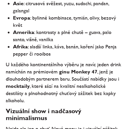
Asie
: citrusová svěžest, yuzu, sudachi, pandan,
galangal
Evropa
: bylinné kombinace, tymián, olivy, bezový
květ
Amerika
: kontrasty a plné chutě – guava, palo
santo, višně, vanilka
Afrika
: sladší linka, káva, banán, koření jako Penja
pepper či rooibos
U každého kontinentálního výběru je navíc jeden drink
namíchán na prémiovém
ginu Monkey 47
, jenž je
dlouhodobým partnerem baru. Součástí nabídky jsou i
mocktaily
, které sází na kvalitní nealkoholické
destiláty a plnohodnotný chuťový zážitek bez kapky
alkoholu.
Vizuální show i nadčasový
minimalismus
Nejde ale jen o chuť. Nové menu je i vizuální zážitek –